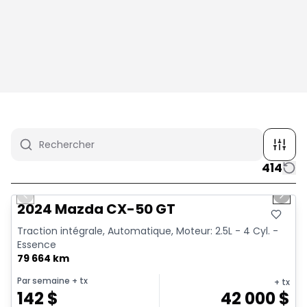
414
1/4
Très bonne offre
Previous slide
Next 
2024 Mazda CX-50 GT
Traction intégrale, Automatique, Moteur: 2.5L - 4 Cyl. -
Essence
79 664 km
Par semaine
+ tx
+ tx
142
$
42 000
$