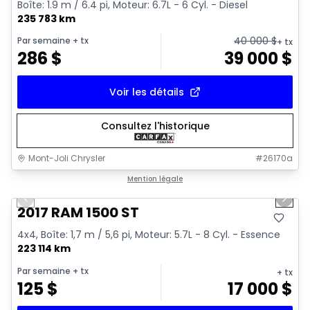
Boîte: 1.9 m / 6.4 pi, Moteur: 6.7L - 6 Cyl. - Diesel
235 783 km
40 000
$
Par semaine
+ tx
+ tx
286
$
39 000
$
Voir les détails
Consultez l'historique
Mont-Joli Chrysler
#
26170a
1/16
Très bonne offre
Mention légale
Previous slide
Next 
Vidéo disponible
2017 RAM 1500 ST
4x4, Boîte: 1,7 m / 5,6 pi, Moteur: 5.7L - 8 Cyl. - Essence
223 114 km
Par semaine
+ tx
+ tx
125
$
17 000
$