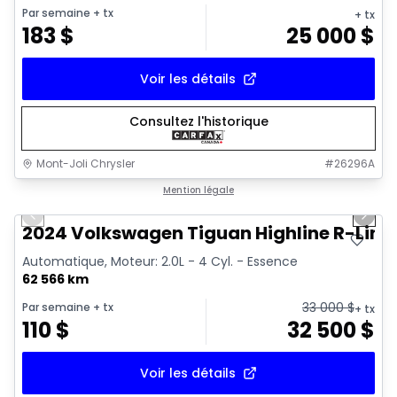
Par semaine
+ tx
+ tx
183
$
25 000
$
Voir les détails
Consultez l'historique
Mont-Joli Chrysler
#
26296A
1/17
Très bonne offre
Mention légale
Previous slide
Next 
Vidéo disponible
2024 Volkswagen Tiguan Highline R-Line
Automatique, Moteur: 2.0L - 4 Cyl. - Essence
62 566 km
33 000
$
Par semaine
+ tx
+ tx
110
$
32 500
$
Voir les détails