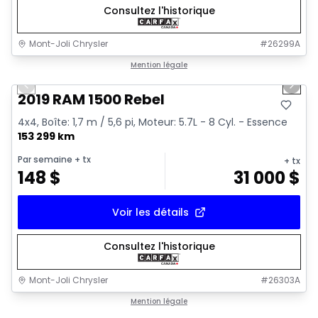
Consultez l'historique
Mont-Joli Chrysler
#
26299A
1/15
Très bonne offre
Mention légale
Previous slide
Next 
Vidéo disponible
2019 RAM 1500 Rebel
4x4, Boîte: 1,7 m / 5,6 pi, Moteur: 5.7L - 8 Cyl. - Essence
153 299 km
Par semaine
+ tx
+ tx
148
$
31 000
$
Voir les détails
Consultez l'historique
Mont-Joli Chrysler
#
26303A
1/15
Très bonne offre
Mention légale