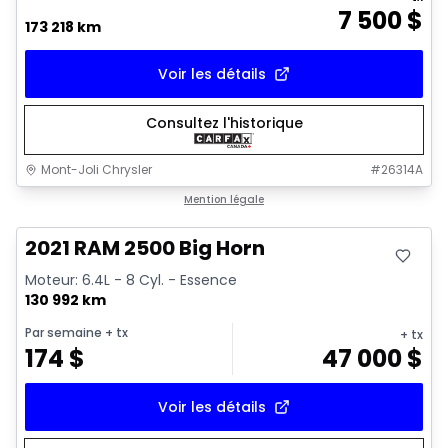
7 500
$
173 218 km
Voir les détails
Consultez l'historique
Mont-Joli Chrysler
#
26314A
Très bonne offre
Mention légale
Vidéo disponible
2021 RAM 2500 Big Horn
Moteur: 6.4L - 8 Cyl. - Essence
130 992 km
Par semaine
+ tx
+ tx
174
$
47 000
$
Voir les détails