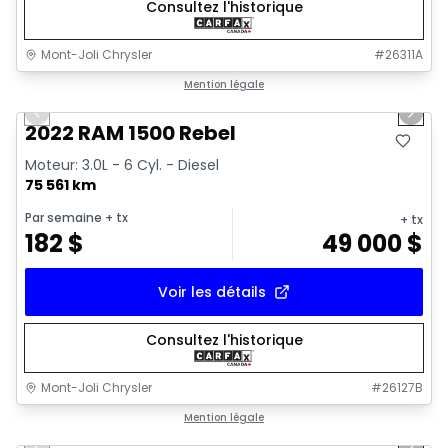
Consultez l'historique
Mont-Joli Chrysler
#
26311A
1/14
Très bonne offre
Mention légale
Previous slide
Next 
2022 RAM 1500 Rebel
Moteur: 3.0L - 6 Cyl. - Diesel
75 561 km
Par semaine
+ tx
+ tx
182
$
49 000
$
Voir les détails
Consultez l'historique
Mont-Joli Chrysler
#
26127B
1/16
Très bonne offre
Mention légale