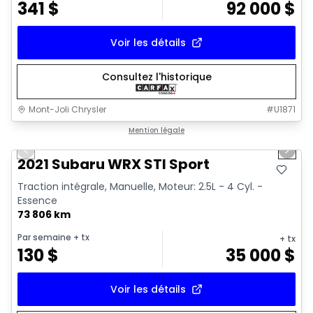
341
$
92 000
$
Voir les détails
Consultez l'historique
Mont-Joli Chrysler
#
U1871
1/16
Très bonne offre
Mention légale
Previous slide
Next 
Vidéo disponible
2021 Subaru WRX STI Sport
Traction intégrale, Manuelle, Moteur: 2.5L - 4 Cyl. -
Essence
73 806 km
Par semaine
+ tx
+ tx
130
$
35 000
$
Voir les détails