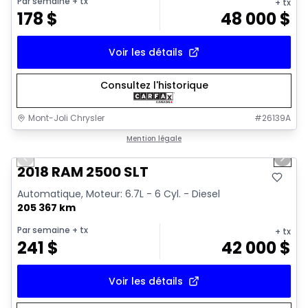
Par semaine
+ tx
+ tx
178
$
48 000
$
Voir les détails
Consultez l'historique
Mont-Joli Chrysler
#
26139A
1/18
Très bonne offre
Mention légale
Previous slide
Next 
Vidéo disponible
2018 RAM 2500 SLT
Automatique, Moteur: 6.7L - 6 Cyl. - Diesel
205 367 km
Par semaine
+ tx
+ tx
241
$
42 000
$
Voir les détails