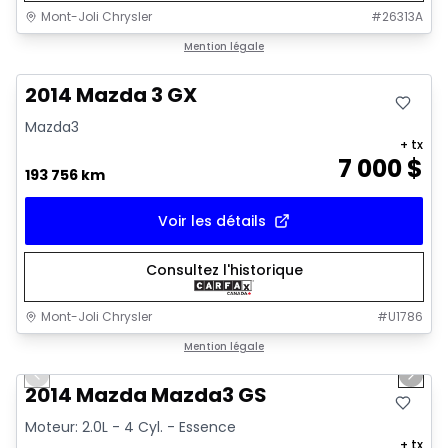
Mont-Joli Chrysler
#
26313A
Très bonne offre
Mention légale
2014 Mazda 3 GX
Mazda3
+ tx
7 000
$
193 756 km
Voir les détails
Consultez l'historique
Mont-Joli Chrysler
#
U1786
1/16
Très bonne offre
Mention légale
Previous slide
Next 
Vidéo disponible
2014 Mazda Mazda3 GS
Moteur: 2.0L - 4 Cyl. - Essence
+ tx