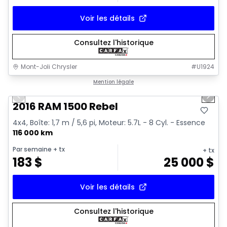
Voir les détails
Consultez l'historique
Mont-Joli Chrysler
#
U1924
1/2
Très bonne offre
Mention légale
Previous slide
Next 
2016 RAM 1500 Rebel
4x4, Boîte: 1,7 m / 5,6 pi, Moteur: 5.7L - 8 Cyl. - Essence
116 000 km
Par semaine
+ tx
+ tx
183
$
25 000
$
Voir les détails
Consultez l'historique