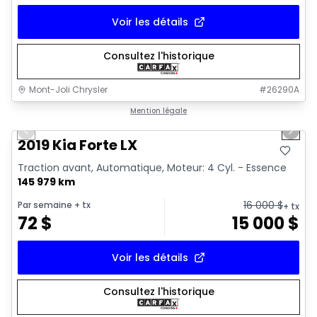
Voir les détails
Consultez l'historique
Mont-Joli Chrysler
#
26290A
1/15
Très bonne offre
Mention légale
Previous slide
Next 
Vidéo disponible
2019 Kia Forte LX
Traction avant, Automatique, Moteur: 4 Cyl. - Essence
145 979 km
16 000
$
Par semaine
+ tx
+ tx
72
$
15 000
$
Voir les détails
Consultez l'historique