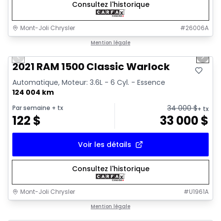
Consultez l'historique
Mont-Joli Chrysler
#
26006A
1/14
Très bonne offre
Mention légale
Previous slide
Next 
Vidéo disponible
2021 RAM 1500 Classic Warlock
Automatique, Moteur: 3.6L - 6 Cyl. - Essence
124 004 km
34 000
$
Par semaine
+ tx
+ tx
122
$
33 000
$
Voir les détails
Consultez l'historique
Mont-Joli Chrysler
#
U1961A
Très bonne offre
Mention légale