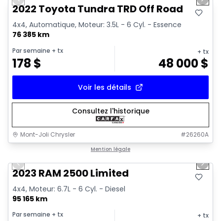
Previous slide
Next 
Vidéo disponible
2022 Toyota Tundra TRD Off Road
4x4, Automatique, Moteur: 3.5L - 6 Cyl. - Essence
76 385 km
Par semaine
+ tx
+ tx
178
$
48 000
$
Voir les détails
Consultez l'historique
Mont-Joli Chrysler
#
26260A
1/15
Très bonne offre
Mention légale
Previous slide
Next 
2023 RAM 2500 Limited
4x4, Moteur: 6.7L - 6 Cyl. - Diesel
95 165 km
Par semaine
+ tx
+ tx