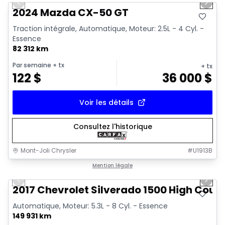
Previous slide
Next 
Vidéo disponible
2024 Mazda CX-50 GT
Traction intégrale, Automatique, Moteur: 2.5L - 4 Cyl. -
Essence
82 312 km
Par semaine
+ tx
+ tx
122
$
36 000
$
Voir les détails
Consultez l'historique
Mont-Joli Chrysler
#
U1913B
1/14
Très bonne offre
Mention légale
Previous slide
Next 
Vidéo disponible
2017 Chevrolet Silverado 1500 High Coun
Automatique, Moteur: 5.3L - 8 Cyl. - Essence
149 931 km