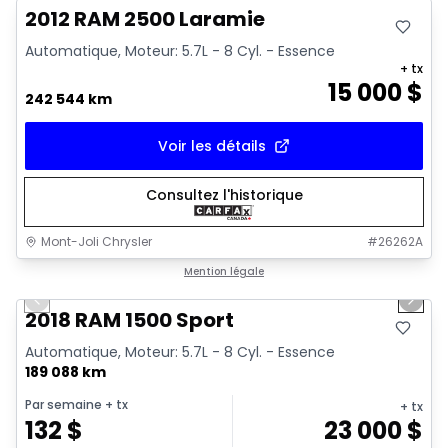
2012 RAM 2500 Laramie
Automatique, Moteur: 5.7L - 8 Cyl. - Essence
+ tx
15 000
$
242 544 km
Voir les détails
Consultez l'historique
Mont-Joli Chrysler
#
26262A
1/15
Très bonne offre
Mention légale
Previous slide
Next 
Vidéo disponible
2018 RAM 1500 Sport
Automatique, Moteur: 5.7L - 8 Cyl. - Essence
189 088 km
Par semaine
+ tx
+ tx
132
$
23 000
$