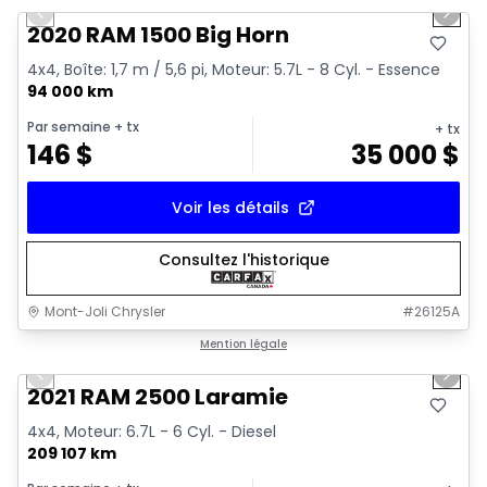
Previous slide
Next 
2020 RAM 1500 Big Horn
4x4, Boîte: 1,7 m / 5,6 pi, Moteur: 5.7L - 8 Cyl. - Essence
94 000 km
Par semaine
+ tx
+ tx
146
$
35 000
$
Voir les détails
Consultez l'historique
Mont-Joli Chrysler
#
26125A
1/15
Très bonne offre
Mention légale
Previous slide
Next 
Vidéo disponible
2021 RAM 2500 Laramie
4x4, Moteur: 6.7L - 6 Cyl. - Diesel
209 107 km