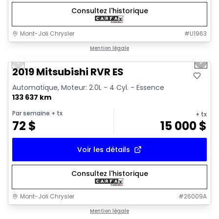
Consultez l'historique
Mont-Joli Chrysler
#
U1963
1/15
Très bonne offre
Mention légale
Previous slide
Next 
Vidéo disponible
2019 Mitsubishi RVR ES
Automatique, Moteur: 2.0L - 4 Cyl. - Essence
133 637 km
Par semaine
+ tx
+ tx
72
$
15 000
$
Voir les détails
Consultez l'historique
Mont-Joli Chrysler
#
26009A
1/4
Très bonne offre
Mention légale