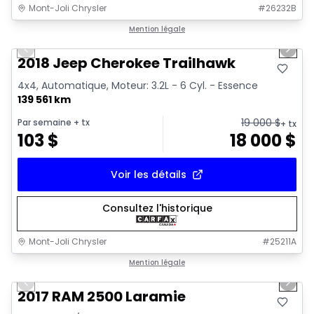
Mont-Joli Chrysler
#
26232B
1/2
Très bonne offre
Mention légale
Previous slide
Next 
2018 Jeep Cherokee Trailhawk
4x4, Automatique, Moteur: 3.2L - 6 Cyl. - Essence
139 561 km
19 000
$
Par semaine
+ tx
+ tx
103
$
18 000
$
Voir les détails
Consultez l'historique
Mont-Joli Chrysler
#
25211A
1/15
Très bonne offre
Mention légale
Previous slide
Next 
Vidéo disponible
2017 RAM 2500 Laramie