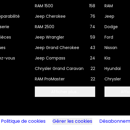
RAM 1500
158
RAM
éparabilité
Jeep Cherokee
76
Jeep
serie
RAM 2500
74
Dodge
ièces
Jeep Wrangler
59
Ford
ues
Jeep Grand Cherokee
43
Nissan
dez-vous
Jeep Compass
24
Kia
Chrysler Grand Caravan
22
Hyundai
RAM ProMaster
22
Chrysler
Afficher plus...
Affic
Politique de cookies
Gérer les cookies
Désabonnemen