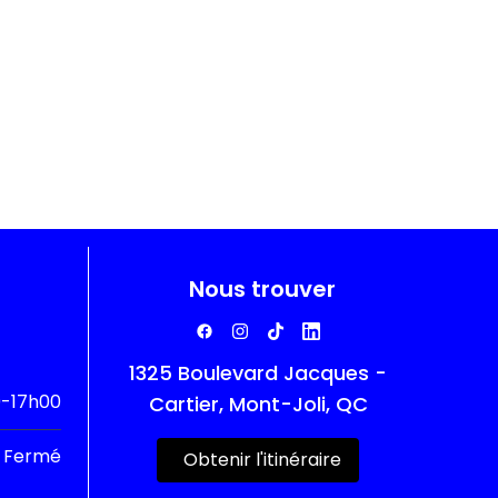
Nous trouver
1325 Boulevard Jacques -
-17h00
Cartier, Mont-Joli, QC
Fermé
Obtenir l'itinéraire