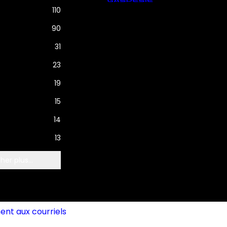
110
90
31
23
19
15
14
13
her plus...
t aux courriels