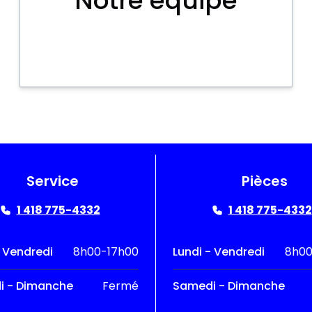
Notre équipe
Service
Pièces
1 418 775-4332
1 418 775-4332
- Vendredi
8h00-17h00
Lundi - Vendredi
8h00
i - Dimanche
Fermé
Samedi - Dimanche