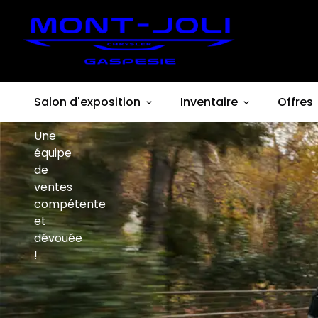
propos
de
nous
Salon d'exposition
Inventaire
Offres
Une
équipe
de
ventes
compétente
et
dévouée
!