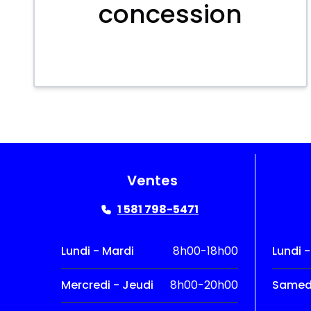
concession
Ventes
1 581 798-5471
Lundi - Mardi
8h00-18h00
Lundi 
Mercredi - Jeudi
8h00-20h00
Samed