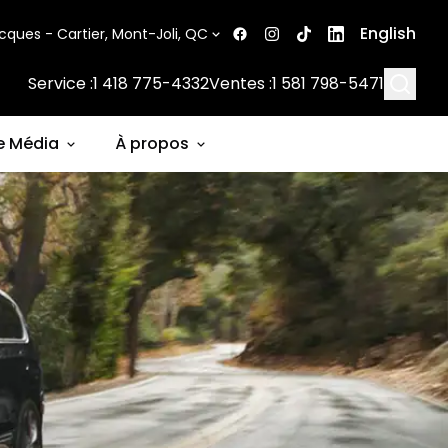
English
cques - Cartier, Mont-Joli, QC
Searc
Service :
1 418 775-4332
Ventes :
1 581 798-5471
e Média
À propos