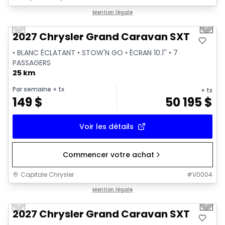
1/17
Mention légale
Previous slide
Next 
2027 Chrysler Grand Caravan SXT
• BLANC ÉCLATANT • STOW'N GO • ÉCRAN 10.1'' • 7
PASSAGERS
25 km
Par semaine
+ tx
+ tx
149
$
50 195
$
Voir les détails
Commencer votre achat
Capitale Chrysler
#
V0004
1/16
Mention légale
Previous slide
Next 
2027 Chrysler Grand Caravan SXT