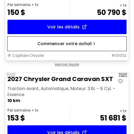
Par semaine
+ tx
+ tx
150
$
50 790
$
Voir les détails
Commencer votre achat
Capitale Chrysler
#
V0002
1/10
Véhicule démonstrateur
Mention légale
Previous slide
Next 
2027 Chrysler Grand Caravan SXT
Traction avant, Automatique, Moteur: 3.6L - 6 Cyl. -
Essence
10 km
Par semaine
+ tx
+ tx
153
$
51 681
$
Voir les détails