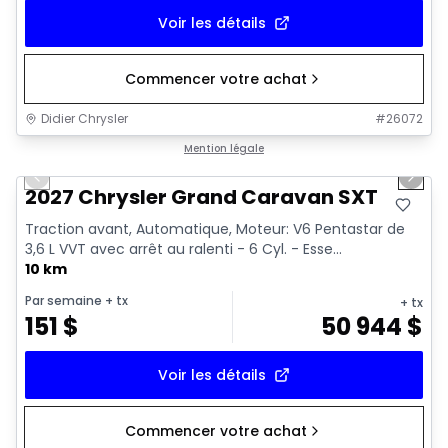
Voir les détails
Commencer votre achat
Didier Chrysler
#
26072
1/10
Mention légale
Previous slide
Next 
2027 Chrysler Grand Caravan SXT
Traction avant, Automatique, Moteur: V6 Pentastar de
3,6 L VVT avec arrêt au ralenti - 6 Cyl. - Esse...
10 km
Par semaine
+ tx
+ tx
151
$
50 944
$
Voir les détails
Commencer votre achat