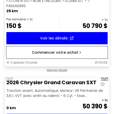
• STOW'N GO • NOIR ÉTINCELANT • ÉCRAN 10.1'' • 7
PASSAGERS
25 km
Par semaine
+ tx
+ tx
150
$
50 790
$
Voir les détails
Commencer votre achat
Capitale Chrysler
#
V0006
1/16
Mention légale
Previous slide
Next 
2026 Chrysler Grand Caravan SXT
Traction avant, Automatique, Moteur: V6 Pentastar de
3,6 L VVT avec arrêt au ralenti - 6 Cyl. - Esse...
+ tx
50 390
$
0 km