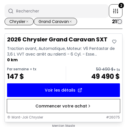
2
21
Chrysler
Grand Caravan
2026 Chrysler Grand Caravan SXT
Traction avant, Automatique, Moteur: V6 Pentastar de
3,6 L VVT avec arrêt au ralenti - 6 Cyl. - Esse...
0 km
50 490
$
Par semaine
+ tx
+ tx
147
$
49 490
$
Voir les détails
Commencer votre achat
Mont-Joli Chrysler
#
26075
Mention légale