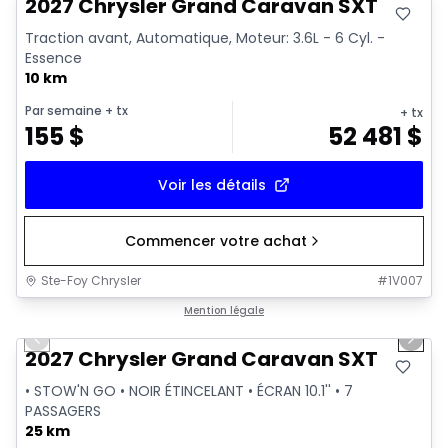
2027 Chrysler Grand Caravan SXT
Traction avant, Automatique, Moteur: 3.6L - 6 Cyl. -
Essence
10 km
Par semaine
+ tx
+ tx
155
$
52 481
$
Voir les détails
Commencer votre achat
Ste-Foy Chrysler
#
1V007
1/10
Mention légale
Previous slide
Next 
2027 Chrysler Grand Caravan SXT
• STOW'N GO • NOIR ÉTINCELANT • ÉCRAN 10.1'' • 7
PASSAGERS
25 km