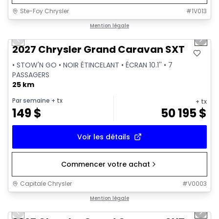
Ste-Foy Chrysler
#
1V013
1/16
Mention légale
Previous slide
Next 
2027 Chrysler Grand Caravan SXT
• STOW'N GO • NOIR ÉTINCELANT • ÉCRAN 10.1'' • 7
PASSAGERS
25 km
Par semaine
+ tx
+ tx
149
$
50 195
$
Voir les détails
Commencer votre achat
Capitale Chrysler
#
V0003
1/8
Mention légale
Previous slide
Next 