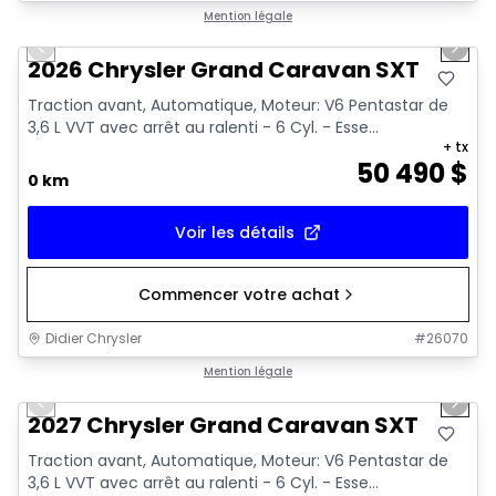
1/18
Mention légale
Previous slide
Next 
2026 Chrysler Grand Caravan SXT
Traction avant, Automatique, Moteur: V6 Pentastar de
3,6 L VVT avec arrêt au ralenti - 6 Cyl. - Esse...
+ tx
50 490
$
0 km
Voir les détails
Commencer votre achat
Didier Chrysler
#
26070
1/10
Mention légale
Previous slide
Next 
2027 Chrysler Grand Caravan SXT
Traction avant, Automatique, Moteur: V6 Pentastar de
3,6 L VVT avec arrêt au ralenti - 6 Cyl. - Esse...