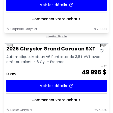
Voir les détails
Commencer votre achat
Capitale Chrysler
#
V0008
1/8
Mention légale
Previous slide
Next 
2026 Chrysler Grand Caravan SXT
Automatique, Moteur: V6 Pentastar de 3,6 L VVT avec
arrêt au ralenti - 6 Cyl. - Essence
+ tx
49 995
$
0 km
Voir les détails
Commencer votre achat
Didier Chrysler
#
26004