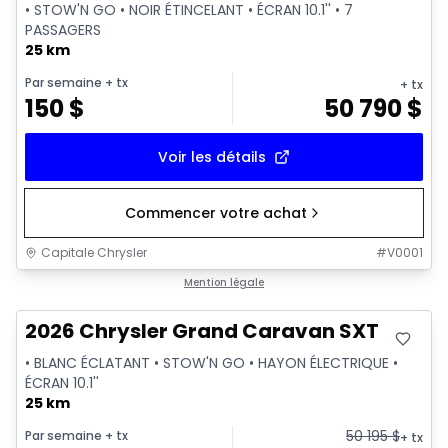
• STOW'N GO • NOIR ÉTINCELANT • ÉCRAN 10.1'' • 7
PASSAGERS
25 km
Par semaine
+ tx
+ tx
150
$
50 790
$
Voir les détails
Commencer votre achat
Capitale Chrysler
#
V0001
Mention légale
2026 Chrysler Grand Caravan SXT
• BLANC ÉCLATANT • STOW'N GO • HAYON ÉLECTRIQUE •
ÉCRAN 10.1''
25 km
50 195
$
Par semaine
+ tx
+ tx