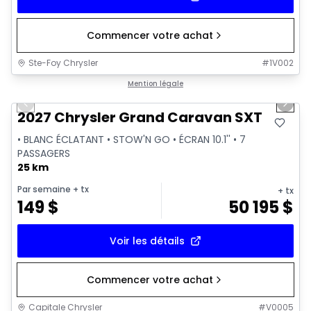
Commencer votre achat
Ste-Foy Chrysler
#
1V002
1/16
Mention légale
Previous slide
Next 
2027 Chrysler Grand Caravan SXT
• BLANC ÉCLATANT • STOW'N GO • ÉCRAN 10.1'' • 7
PASSAGERS
25 km
Par semaine
+ tx
+ tx
149
$
50 195
$
Voir les détails
Commencer votre achat
Capitale Chrysler
#
V0005