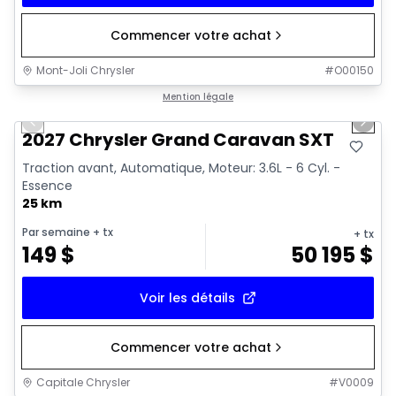
Commencer votre achat
Mont-Joli Chrysler
#
O00150
1/15
Mention légale
Previous slide
Next 
2027 Chrysler Grand Caravan SXT
Traction avant, Automatique, Moteur: 3.6L - 6 Cyl. -
Essence
25 km
Par semaine
+ tx
+ tx
149
$
50 195
$
Voir les détails
Commencer votre achat
Capitale Chrysler
#
V0009