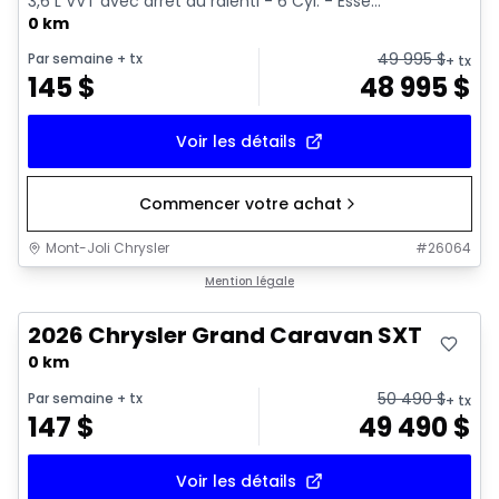
3,6 L VVT avec arrêt au ralenti - 6 Cyl. - Esse...
0 km
49 995
$
Par semaine
+ tx
+ tx
145
$
48 995
$
Voir les détails
Commencer votre achat
Mont-Joli Chrysler
#
26064
Mention légale
2026 Chrysler Grand Caravan SXT
0 km
50 490
$
Par semaine
+ tx
+ tx
147
$
49 490
$
Voir les détails