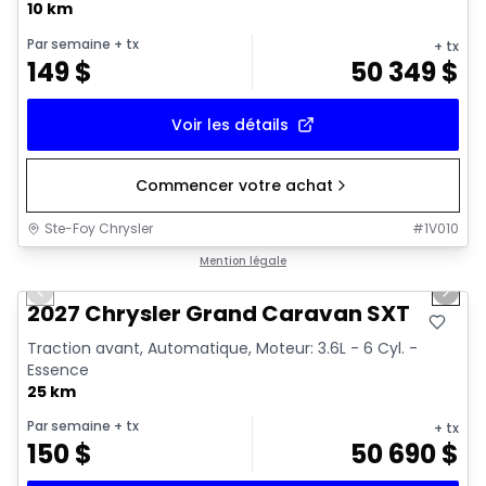
10 km
Par semaine
+ tx
+ tx
149
$
50 349
$
Voir les détails
Commencer votre achat
Ste-Foy Chrysler
#
1V010
1/10
Mention légale
Previous slide
Next 
2027 Chrysler Grand Caravan SXT
Traction avant, Automatique, Moteur: 3.6L - 6 Cyl. -
Essence
25 km
Par semaine
+ tx
+ tx
150
$
50 690
$