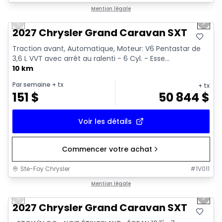
1/10
Mention légale
Previous slide
Next 
2027 Chrysler Grand Caravan SXT
Traction avant, Automatique, Moteur: V6 Pentastar de
3,6 L VVT avec arrêt au ralenti - 6 Cyl. - Esse...
10 km
Par semaine
+ tx
+ tx
151
$
50 844
$
Voir les détails
Commencer votre achat
Ste-Foy Chrysler
#
1V011
1/18
Mention légale
Previous slide
Next 
2027 Chrysler Grand Caravan SXT