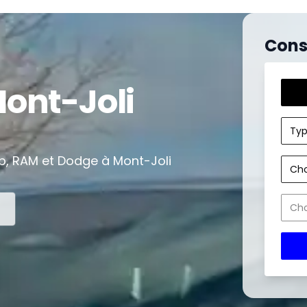
Cons
ont-Joli
Typ
ep, RAM et Dodge à Mont-Joli
Cho
Cho