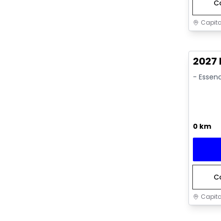
C
Capita
2027
- Essen
0 km
C
Capita