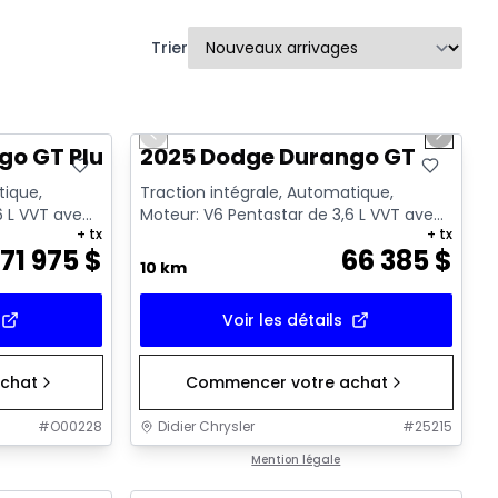
Trier
1/10
Previous slide
Next sl
go GT Plus
2025 Dodge Durango GT
tique,
Traction intégrale, Automatique,
6 L VVT avec
Moteur: V6 Pentastar de 3,6 L VVT avec
+ tx
+ tx
arrêt au ralenti - 6 Cyl. - ...
71 975
$
66 385
$
10 km
Voir les détails
chat
Commencer votre achat
#
O00228
Didier Chrysler
#
25215
1/4
1/6
Mention légale