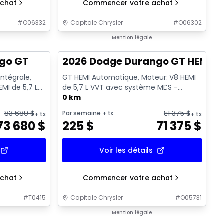
chat
Commencer votre achat
#
O06332
Capitale Chrysler
#
O06302
1/19
1/2
Mention légale
go GT
2026 Dodge Durango GT HEMI V
ntégrale,
GT HEMI Automatique, Moteur: V8 HEMI
MI de 5,7 L
de 5,7 L VVT avec système MDS -
C...
Essence
0 km
83 680
$
81 375
$
Par semaine
+ tx
+ tx
+ tx
73 680
$
225
$
71 375
$
Voir les détails
chat
Commencer votre achat
#
T0415
Capitale Chrysler
#
O05731
Mention légale