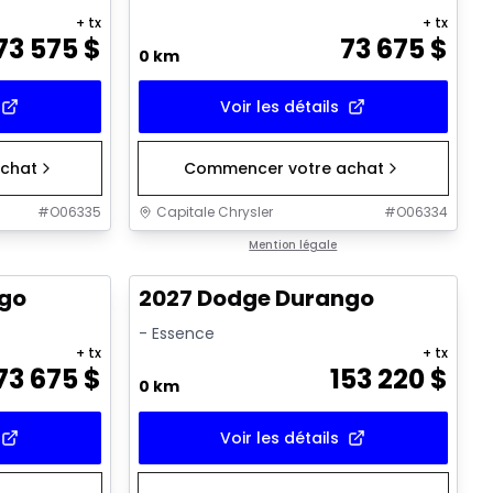
+ tx
+ tx
73 575
$
73 675
$
0 km
Voir les détails
chat
Commencer votre achat
#
O06335
Capitale Chrysler
#
O06334
Mention légale
ngo
2027 Dodge Durango
- Essence
+ tx
+ tx
73 675
$
153 220
$
0 km
Voir les détails