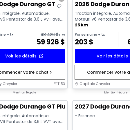
us slide
Next slide
 Dodge Durango GT
2026 Dodge Duran
 intégrale, Automatique,
Traction intégrale, Automa
 V6 Pentastar de 3,6 L VVT avec
Moteur: V6 Pentastar de 3,
ralenti - 6 Cyl. - ...
arrêt au ralenti - 6 Cyl. - ...
25 km
68 426
$
ine
+ tx
Par semaine
+ tx
+ tx
$
59 926
$
203
$
Voir les détails
Voir les détails
ommencer votre achat
Commencer votre a
y Chrysler
#
1T153
Capitale Chrysler
1/6
Mention légale
Mention légale
Dodge Durango GT Plus
2027 Dodge Dura
 intégrale, Automatique,
- Essence
 V6 Pentastar de 3,6 L VVT avec
ralenti - 6 Cyl. - ...