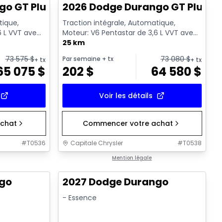
go GT Plus
2026 Dodge Durango GT Plus
tique,
Traction intégrale, Automatique,
6 L VVT avec
Moteur: V6 Pentastar de 3,6 L VVT avec
arrêt au ralenti - 6 Cyl. - ...
25 km
73 575
$
73 080
$
Par semaine
+ tx
+ tx
+ tx
65 075
$
202
$
64 580
$
Voir les détails
chat
Commencer votre achat
#
T0536
Capitale Chrysler
#
T0538
Mention légale
ngo
2027 Dodge Durango
- Essence