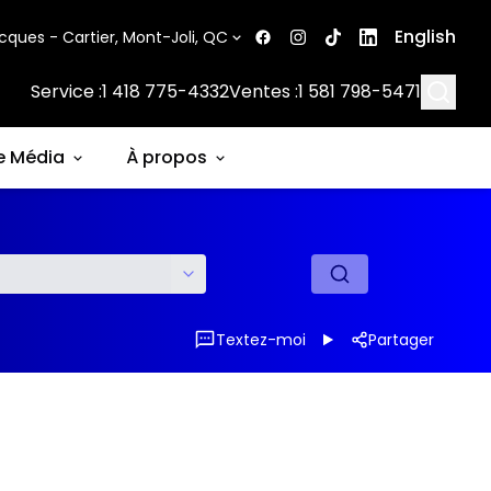
English
cques - Cartier, Mont-Joli, QC
Searc
Service :
1 418 775-4332
Ventes :
1 581 798-5471
e Média
À propos
Textez-moi
Partager