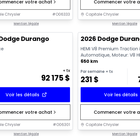
ommencer votre achat
Commencer votre a
le Chrysler
#
O06333
Capitale Chrysler
Mention légale
Mention légale
 Dodge Durango
2026 Dodge Duran
ce
HEMI V8 Premium Traction i
Automatique, Moteur: V8 HE
VVT avec système MDS - 8 
650 km
+ tx
Par semaine
+ tx
92 175
$
231
$
Voir les détails
Voir les détails
ommencer votre achat
Commencer votre a
le Chrysler
#
O06301
Capitale Chrysler
Mention légale
Mention légale