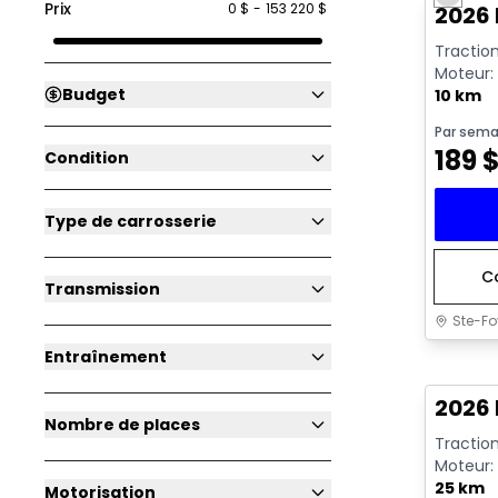
Previo
Prix
0 $
-
153 220 $
2026
Traction
Moteur:
Budget
arrêt au 
10 km
Par sema
189
Condition
Type de carrosserie
C
Transmission
Ste-Fo
Entraînement
2026 
Nombre de places
Traction
Moteur:
arrêt au 
25 km
Motorisation