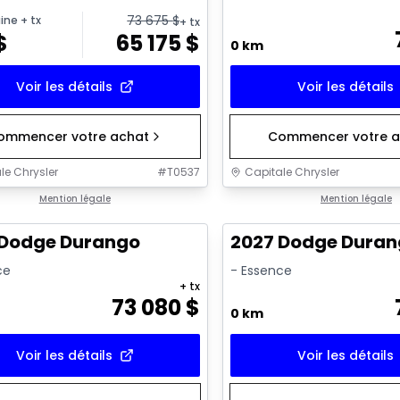
73 675
$
ine
+ tx
+ tx
$
65 175
$
0 km
Voir les détails
Voir les détails
ommencer votre achat
Commencer votre a
le Chrysler
#
T0537
Capitale Chrysler
Mention légale
Mention légale
 Dodge Durango
2027 Dodge Dura
ce
- Essence
+ tx
73 080
$
0 km
Voir les détails
Voir les détails