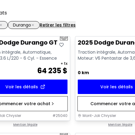
ats
Durango
Retirer les filtres
1/19
us slide
Next slide
 Dodge Durango GT
2025 Dodge Duran
 intégrale, Automatique,
Traction intégrale, Automa
3.6 L/220 - 6 Cyl. - Essence
Moteur: V6 Pentastar de 3,
+ tx
arrêt au ralenti - 6 Cyl. - ...
64 235
$
0 km
Voir les détails
Voir les détails
ommencer votre achat
Commencer votre a
oli Chrysler
#
25040
Mont-Joli Chrysler
1/5
Mention légale
Mention légale