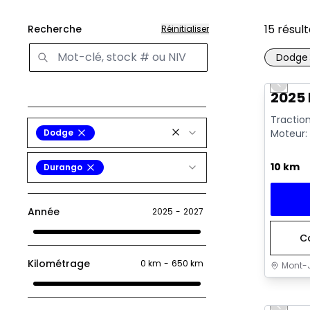
15
résult
Recherche
Réinitialiser
Dodge
Previo
2025
Traction
Dodge
Moteur: 
10 km
Durango
Année
2025
-
2027
C
Kilométrage
0 km
-
650 km
Mont-J