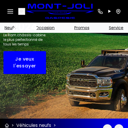
Chassis
Search
Cab
2024
Neufs
Occasion
Promos
Service
Le Ram châssis-cabine
le plus perfectionné de
tous les temps
Je veux
l'essayer
>
Véhicules neufs
>