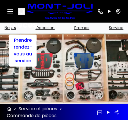
Commande
Search
de
pièces
Neufs
Occasion
Promos
Service
Prendre
rendez-
vous au
service
>
Service et pièces
>
Commande de pièces