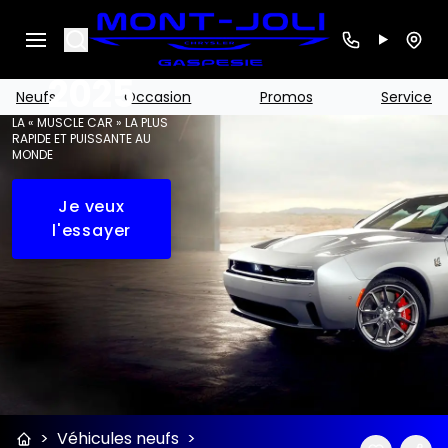
Charger
Search
Daytona
2025
Neufs
Occasion
Promos
Service
LA « MUSCLE CAR » LA PLUS
RAPIDE ET PUISSANTE AU
MONDE
Je veux
l'essayer
>
Véhicules neufs
>