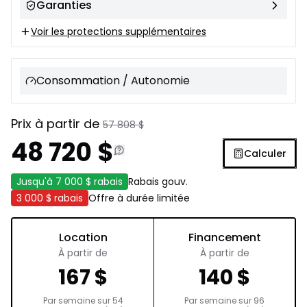
Garanties
Voir les protections supplémentaires
Consommation / Autonomie
Prix à partir de
57 808
$
48 720
$
Calculer
Jusqu'à
7 000 $
rabais
Rabais gouv.
3 000 $
rabais
Offre à durée limitée
Location
Financement
À partir de
À partir de
167
$
140
$
Par semaine sur
54
Par semaine sur
96