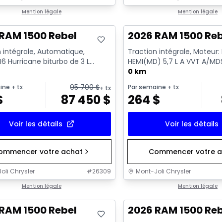
ck
Mention légale
En stock
Mention légale
RAM 1500 Rebel
2026 RAM 1500 Re
 intégrale, Automatique,
Traction intégrale, Moteur
I6 Hurricane biturbo de 3 L
HEMI(MD) 5,7 L A VVT A/MD
nt standard avec arrêt a...
ECO/ETORQUE - 6 Cyl. - E
0 km
95 700
$
ine
+ tx
Par semaine
+ tx
+ tx
$
87 450
$
264
$
Voir les détails
Voir les détails
ommencer votre achat
Commencer votre a
oli Chrysler
#
26309
Mont-Joli Chrysler
ck
Mention légale
En stock
Mention légale
RAM 1500 Rebel
2026 RAM 1500 Re