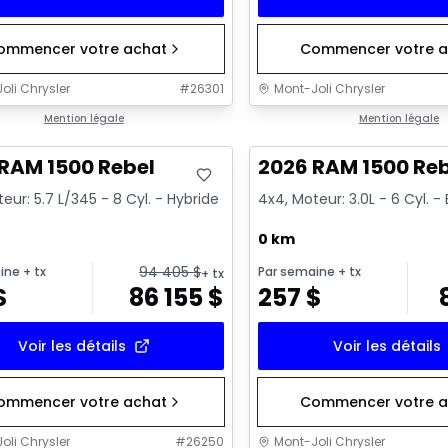
ommencer votre achat
Commencer votre a
oli Chrysler
#
26301
Mont-Joli Chrysler
ck
Mention légale
En stock
Mention légale
RAM 1500 Rebel
2026 RAM 1500 Re
eur: 5.7 L/345 - 8 Cyl. - Hybride
4x4, Moteur: 3.0L - 6 Cyl. 
0 km
94 405
$
ine
+ tx
Par semaine
+ tx
+ tx
$
86 155
$
257
$
Voir les détails
Voir les détails
ommencer votre achat
Commencer votre a
oli Chrysler
#
26250
Mont-Joli Chrysler