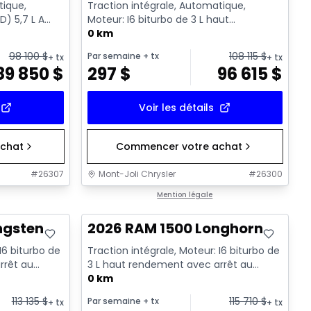
tique,
Traction intégrale, Automatique,
) 5,7 L A
Moteur: I6 biturbo de 3 L haut
 Cyl. -...
rendement avec arrêt au ralenti - 6 ...
0 km
98 100
$
108 115
$
Par semaine
+ tx
+ tx
+ tx
89 850
$
297
$
96 615
$
Voir les détails
chat
Commencer votre achat
#
26307
Mont-Joli Chrysler
#
26300
En stock
Mention légale
ngsten
2026 RAM 1500 Longhorn
I6 biturbo de
Traction intégrale, Moteur: I6 biturbo de
rrêt au
3 L haut rendement avec arrêt au
ralenti - 6 Cyl. - Essenc...
0 km
113 135
$
115 710
$
Par semaine
+ tx
+ tx
+ tx