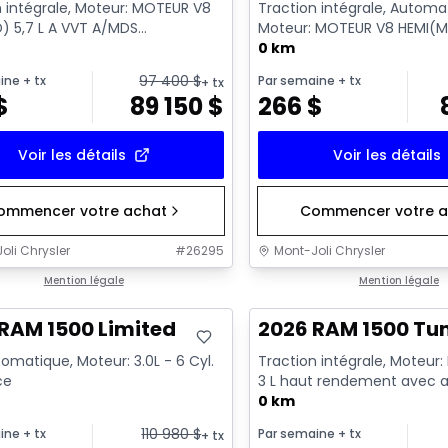
n intégrale, Moteur: MOTEUR V8
Traction intégrale, Automa
) 5,7 L A VVT A/MDS
Moteur: MOTEUR V8 HEMI(MD
RQUE - 4 Cyl. - Essence
VVT A/MDS ECO/ETORQUE - 6
0 km
97 400
$
ine
+ tx
Par semaine
+ tx
+ tx
$
89 150
$
266
$
Voir les détails
Voir les détails
ommencer votre achat
Commencer votre a
oli Chrysler
#
26295
Mont-Joli Chrysler
ck
Mention légale
En stock
Mention légale
RAM 1500 Limited
2026 RAM 1500 Tu
omatique, Moteur: 3.0L - 6 Cyl.
Traction intégrale, Moteur: 
ce
3 L haut rendement avec a
ralenti - 6 Cyl. - Essenc...
0 km
110 980
$
ine
+ tx
Par semaine
+ tx
+ tx