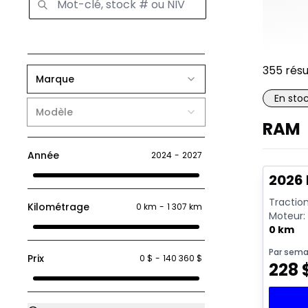
355
résu
Marque
En sto
Modèle
RAM
En sto
Année
2024
-
2027
2026 
Traction
Kilométrage
0 km
-
1 307 km
Moteur: 
rendeme
0 km
Par sema
Prix
0 $
-
140 360 $
228