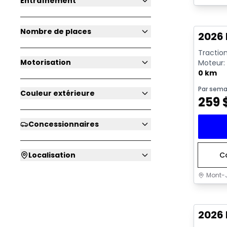
Entraînement
En sto
Nombre de places
2026 
Traction
Motorisation
Moteur: 
rendeme
0 km
Par sema
Couleur extérieure
259
Concessionnaires
Localisation
C
Mont-J
En sto
2026 