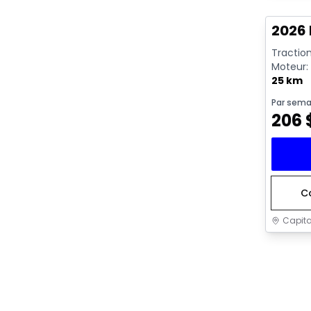
2026 
Traction
Moteur: 
rendeme
25 km
Par sema
206
C
Capita