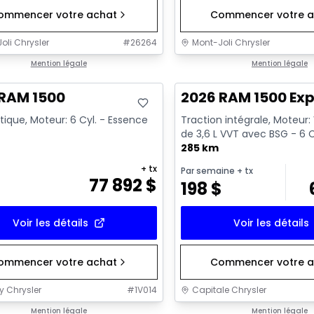
ommencer votre achat
Commencer votre a
oli Chrysler
#
26264
Mont-Joli Chrysler
ck
Mention légale
En stock
Mention légale
 RAM 1500
2026 RAM 1500 Exp
ique, Moteur: 6 Cyl. - Essence
Traction intégrale, Moteur:
de 3,6 L VVT avec BSG - 6 C
285 km
+ tx
Par semaine
+ tx
77 892
$
198
$
Voir les détails
Voir les détails
ommencer votre achat
Commencer votre a
y Chrysler
#
1V014
Capitale Chrysler
ck
Mention légale
En stock
Mention légale