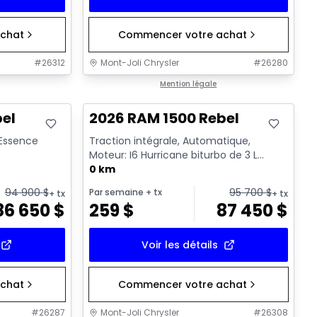
chat
Commencer votre achat
#
26312
Mont-Joli Chrysler
#
26280
En stock
Mention légale
bel
2026 RAM 1500 Rebel
- Essence
Traction intégrale, Automatique,
Moteur: I6 Hurricane biturbo de 3 L
rendement standard avec arrêt a...
0 km
94 900
$
95 700
$
Par semaine
+ tx
+ tx
+ tx
86 650
$
259
$
87 450
$
Voir les détails
chat
Commencer votre achat
#
26287
Mont-Joli Chrysler
#
26308