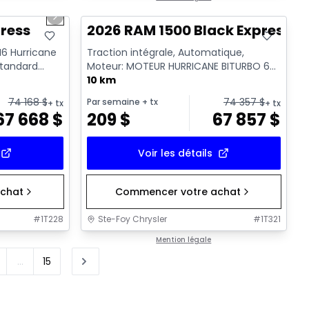
Next slide
ress
2026 RAM 1500 Black Express
 I6 Hurricane
Traction intégrale, Automatique,
standard
Moteur: MOTEUR HURRICANE BITURBO 6
CYL 3L SYST A/ ARR-DEM - 6 Cyl. ...
10 km
74 168
$
74 357
$
Par semaine
+ tx
+ tx
+ tx
67 668
$
209
$
67 857
$
Voir les détails
chat
Commencer votre achat
#
1T228
Ste-Foy Chrysler
#
1T321
Mention légale
...
15