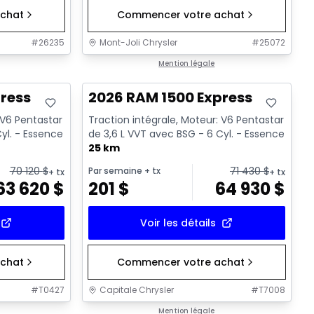
chat
Commencer votre achat
#
26235
Mont-Joli Chrysler
#
25072
En stock
Mention légale
ress
2026 RAM 1500 Express
 V6 Pentastar
Traction intégrale, Moteur: V6 Pentastar
yl. - Essence
de 3,6 L VVT avec BSG - 6 Cyl. - Essence
25 km
70 120
$
71 430
$
Par semaine
+ tx
+ tx
+ tx
63 620
$
201
$
64 930
$
Voir les détails
chat
Commencer votre achat
#
T0427
Capitale Chrysler
#
T7008
1/7
En stock
Mention légale