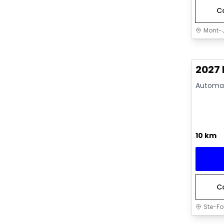
C
Mont-J
En sto
2027
Automat
10 km
C
Ste-Fo
En sto