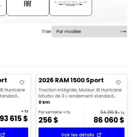
Trier
En stock
ort
2026 RAM 1500 Sport
 I6 Hurricane
Traction intégrale, Moteur: I6 Hurricane
standard
biturbo de 3 L rendement standard
avec arrêt au ralenti - 6...
0 km
+ tx
94 310
$
Par semaine
+ tx
+ tx
93 615
$
256
$
86 060
$
Voir les détails