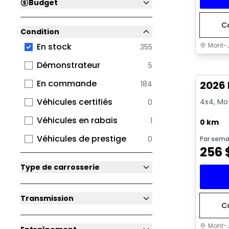
Budget
C
Condition
Mont-J
En stock
355
En sto
Démonstrateur
5
En commande
2026 
184
Véhicules certifiés
4x4, Mot
0
Véhicules en rabais
1
0 km
Véhicules de prestige
0
Par sema
256
Type de carrosserie
Transmission
C
Mont-J