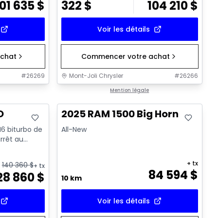
101 635
$
322
$
104 210
$
Voir les détails
chat
Commencer votre achat
#
26269
Mont-Joli Chrysler
#
26266
En stock
Mention légale
O
2025 RAM 1500 Big Horn
I6 biturbo de
All-New
rrêt au
+ tx
140 360
$
+ tx
84 594
$
28 860
$
10 km
Voir les détails