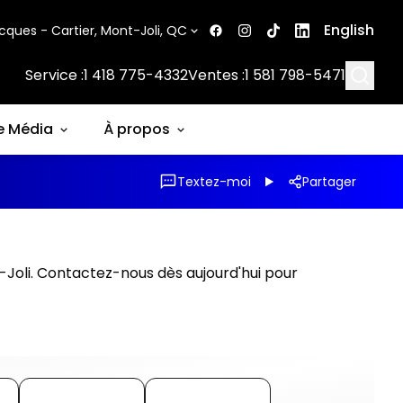
English
cques - Cartier, Mont-Joli, QC
Searc
Service :
1 418 775-4332
Ventes :
1 581 798-5471
e Média
À propos
Textez-moi
Partager
-Joli. Contactez-nous dès aujourd'hui pour