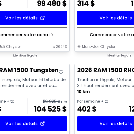
$
99 480
$
314
$
Voir les détails
Voir les détails
ommencer votre achat
Commencer votre a
oli Chrysler
#
26243
Mont-Joli Chrysler
ck
Mention légale
En stock
Mention légale
 RAM 1500 Tungsten
2026 RAM 1500 RH
 intégrale, Moteur: I6 biturbo de
Traction intégrale, Moteur: 
t rendement avec arrêt au
3 L haut rendement avec a
 6 Cyl. - Essenc...
ralenti - 6 Cyl. - Essenc...
10 km
116 025
$
ine
+ tx
Par semaine
+ tx
+ tx
$
104 525
$
402
$
1
Voir les détails
Voir les détails