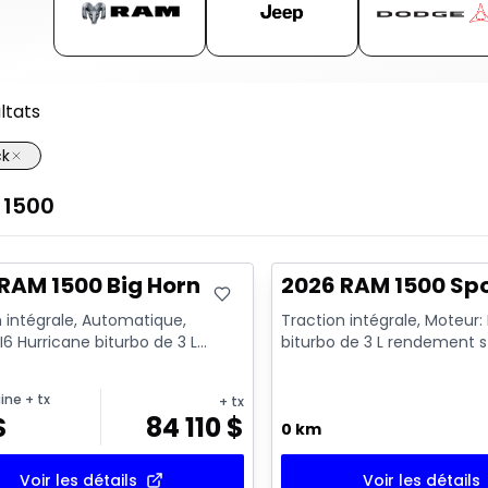
ltats
ck
1500
ck
En stock
RAM 1500 Big Horn
2026 RAM 1500 Sp
 intégrale, Automatique,
Traction intégrale, Moteur:
I6 Hurricane biturbo de 3 L
biturbo de 3 L rendement 
nt standard avec arrêt a...
avec arrêt au ralenti - 6...
ine
+ tx
+ tx
$
84 110
$
0 km
Voir les détails
Voir les détails