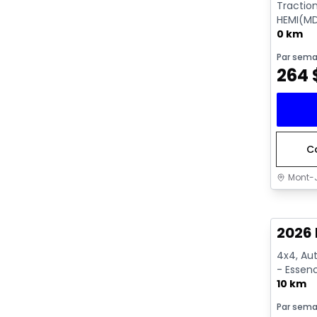
Tractio
HEMI(MD
ECO/ETO
0 km
Par sema
264
C
Mont-J
En sto
2026 
4x4, Aut
- Essen
10 km
Par sema