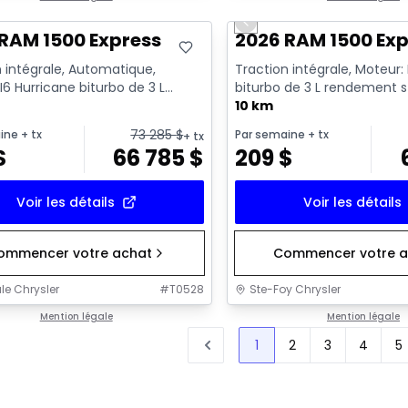
Previous slide
RAM 1500 Express
2026 RAM 1500 Exp
 intégrale, Automatique,
Traction intégrale, Moteur:
I6 Hurricane biturbo de 3 L
biturbo de 3 L rendement 
nt standard avec arrêt a...
avec arrêt au ralenti - 6...
10 km
73 285
$
ine
+ tx
Par semaine
+ tx
+ tx
$
66 785
$
209
$
Voir les détails
Voir les détails
ommencer votre achat
Commencer votre a
le Chrysler
#
T0528
Ste-Foy Chrysler
Mention légale
Mention légale
1
2
3
4
5