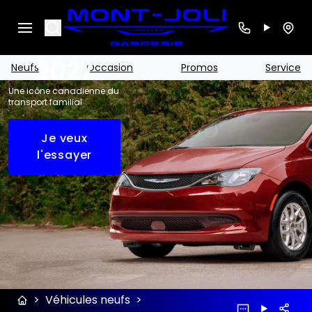
Grand
Search
Caravan
2027
Neufs
Occasion
Promos
Service
Une icône canadienne du
transport familial
Je veux
l'essayer
>
Véhicules neufs
>