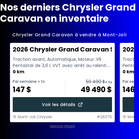
Nos derniers Chrysler Grand
Caravan en inventaire
Chrysler Grand Caravan à vendre à Mont-Joli
2026 Chrysler Grand Caravan SXT
2026
Traction avant, Automatique, Moteur: V6
Tractio
Pentastar de 3,6 L VVT avec arrêt au ralenti -
Pentast
6 Cyl. - Esse...
0 km
6 Cyl. - 
0 km
50 490
$
Par semaine
+ tx
Par sem
+ tx
147
$
49 490
$
146
Voir les détails
Mont-Joli Chrysler
#
26075
Mont-J
Mention légale
1 / 1