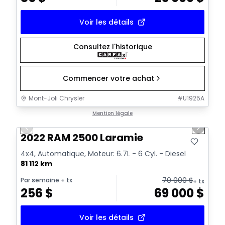
Voir les détails
Consultez l'historique
Commencer votre achat
Mont-Joli Chrysler
#
U1925A
1/15
Très bonne offre
Mention légale
Previous slide
Next sl
Vidéo disponible
2022 RAM 2500 Laramie
4x4, Automatique, Moteur: 6.7L - 6 Cyl. - Diesel
81 112 km
70 000
$
Par semaine
+ tx
+ tx
256
$
69 000
$
Voir les détails