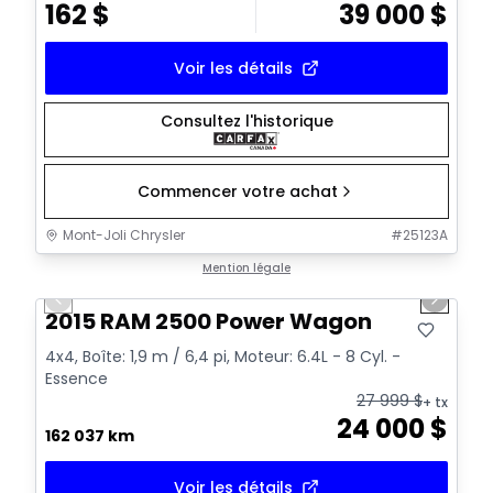
162
$
39 000
$
Voir les détails
Consultez l'historique
Commencer votre achat
Mont-Joli Chrysler
#
25123A
1/14
Très bonne offre
Mention légale
Previous slide
Next sl
Vidéo disponible
2015 RAM 2500 Power Wagon
4x4, Boîte: 1,9 m / 6,4 pi, Moteur: 6.4L - 8 Cyl. -
Essence
27 999
$
+ tx
24 000
$
162 037 km
Voir les détails