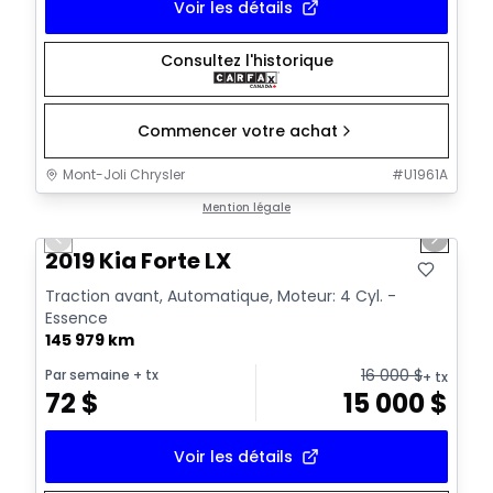
Voir les détails
Consultez l'historique
Commencer votre achat
Mont-Joli Chrysler
#
U1961A
1/15
Très bonne offre
Mention légale
Previous slide
Next sl
Vidéo disponible
2019 Kia Forte LX
Traction avant, Automatique, Moteur: 4 Cyl. -
Essence
145 979 km
16 000
$
Par semaine
+ tx
+ tx
72
$
15 000
$
Voir les détails