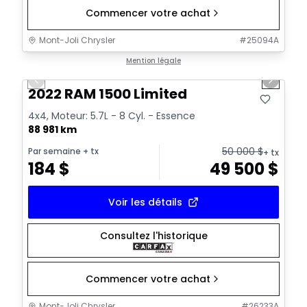
Commencer votre achat
Mont-Joli Chrysler
#
25094A
1/16
Très bonne offre
Mention légale
Previous slide
Next sl
Vidéo disponible
2022 RAM 1500 Limited
4x4, Moteur: 5.7L - 8 Cyl. - Essence
88 981 km
50 000
$
Par semaine
+ tx
+ tx
184
$
49 500
$
Voir les détails
Consultez l'historique
Commencer votre achat
Mont-Joli Chrysler
#
26233A