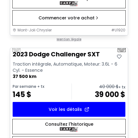
Commencer votre achat
Mont-Joli Chrysler
#
U1920
1/14
Très bonne offre
Mention légale
Previous slide
Next sl
Vidéo disponible
2023 Dodge Challenger SXT
Traction intégrale, Automatique, Moteur: 3.6L - 6
Cyl. - Essence
37 500 km
40 000
$
Par semaine
+ tx
+ tx
145
$
39 000
$
Voir les détails
Consultez l'historique