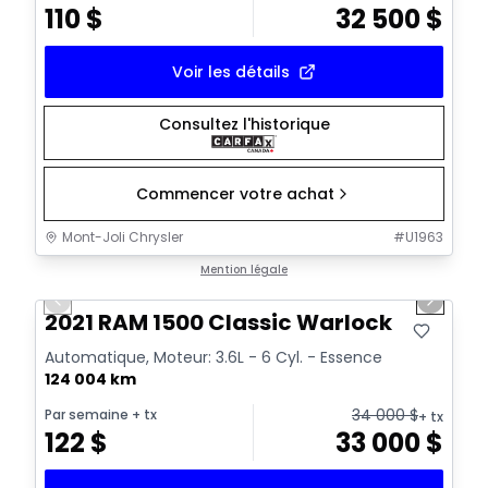
110
$
32 500
$
Voir les détails
Consultez l'historique
Commencer votre achat
Mont-Joli Chrysler
#
U1963
1/14
Très bonne offre
Mention légale
Previous slide
Next sl
Vidéo disponible
2021 RAM 1500 Classic Warlock
Automatique, Moteur: 3.6L - 6 Cyl. - Essence
124 004 km
34 000
$
Par semaine
+ tx
+ tx
122
$
33 000
$