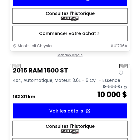
Consultez l'historique
Commencer votre achat
Mont-Joli Chrysler
#
U1796A
1/14
Très bonne offre
Mention légale
Previous slide
Next sl
Vidéo disponible
2015 RAM 1500 ST
4x4, Automatique, Moteur: 3.6L - 6 Cyl. - Essence
13 000
$
+ tx
10 000
$
182 311 km
Voir les détails
Consultez l'historique