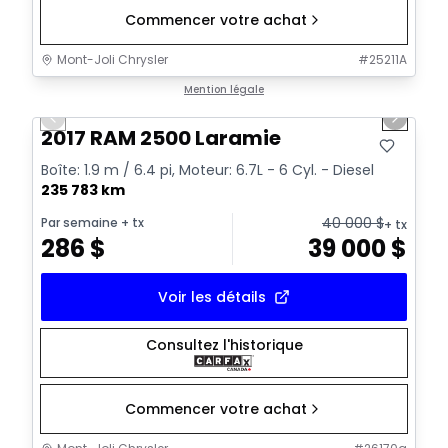
Commencer votre achat
Mont-Joli Chrysler
#
25211A
1/15
Très bonne offre
Mention légale
Previous slide
Next sl
Vidéo disponible
2017 RAM 2500 Laramie
Boîte: 1.9 m / 6.4 pi, Moteur: 6.7L - 6 Cyl. - Diesel
235 783 km
40 000
$
Par semaine
+ tx
+ tx
286
$
39 000
$
Voir les détails
Consultez l'historique
Commencer votre achat