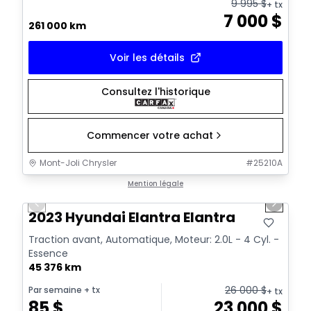
9 995
$
+ tx
7 000
$
261 000 km
Voir les détails
Consultez l'historique
Commencer votre achat
Mont-Joli Chrysler
#
25210A
1/13
Très bonne offre
Mention légale
Previous slide
Next sl
Vidéo disponible
2023 Hyundai Elantra Elantra
Traction avant, Automatique, Moteur: 2.0L - 4 Cyl. -
Essence
45 376 km
26 000
$
Par semaine
+ tx
+ tx
85
$
23 000
$