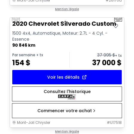
Mont-Joli Chrysler
#
26170a
1/16
Très bonne offre
Mention légale
Previous slide
Next sl
Vidéo disponible
2020 Chevrolet Silverado Custom
1500 4x4, Automatique, Moteur: 2.7L - 4 Cyl. -
Essence
90 846 km
37 995
$
Par semaine
+ tx
+ tx
154
$
37 000
$
Voir les détails
Consultez l'historique
Commencer votre achat
Mont-Joli Chrysler
#
U1751B
1/14
Très bonne offre
Mention légale