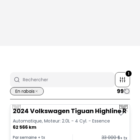
1
99
En rabais
1/17
Très bonne offre
Previous slide
Next sl
Vidéo disponible
2024 Volkswagen Tiguan Highline R-Lin
Automatique, Moteur: 2.0L - 4 Cyl. - Essence
62 566 km
33 000
$
Par semaine
+ tx
+ tx