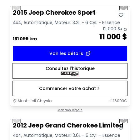
Previous slide
Next sl
2015 Jeep Cherokee Sport
4x4, Automatique, Moteur: 3.2L - 6 Cyl. - Essence
12 000
$
+ tx
11 000
$
161 099 km
Voir les détails
Consultez l'historique
Commencer votre achat
Mont-Joli Chrysler
#
26003C
1/11
Très bonne offre
Mention légale
Previous slide
Next sl
2012 Jeep Grand Cherokee Limited
4x4, Automatique, Moteur: 3.6L - 6 Cyl. - Essence