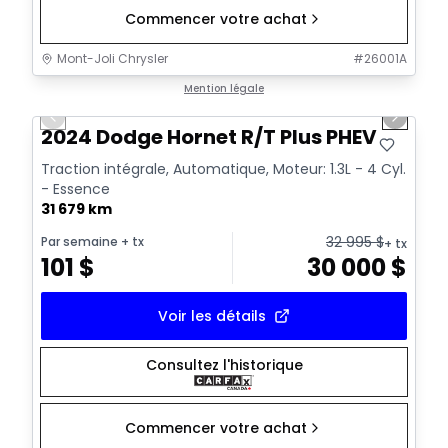
Commencer votre achat
Mont-Joli Chrysler
#
26001A
1/15
Très bonne offre
Mention légale
Previous slide
Next sl
2024 Dodge Hornet R/T Plus PHEV
Traction intégrale, Automatique, Moteur: 1.3L - 4 Cyl.
- Essence
31 679 km
32 995
$
Par semaine
+ tx
+ tx
101
$
30 000
$
Voir les détails
Consultez l'historique
Commencer votre achat