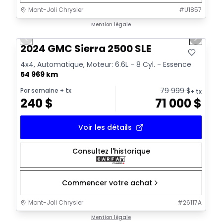
Mont-Joli Chrysler
#
U1857
1/16
Très bonne offre
Mention légale
Previous slide
Next sl
Vidéo disponible
2024 GMC Sierra 2500 SLE
4x4, Automatique, Moteur: 6.6L - 8 Cyl. - Essence
54 969 km
79 999
$
Par semaine
+ tx
+ tx
240
$
71 000
$
Voir les détails
Consultez l'historique
Commencer votre achat
Mont-Joli Chrysler
#
26117A
1/16
Très bonne offre
Mention légale