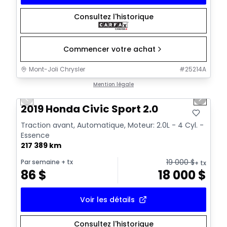
Consultez l'historique
Commencer votre achat
Mont-Joli Chrysler
#
25214A
1/14
Très bonne offre
Mention légale
Previous slide
Next sl
Vidéo disponible
2019 Honda Civic Sport 2.0
Traction avant, Automatique, Moteur: 2.0L - 4 Cyl. -
Essence
217 389 km
19 000
$
Par semaine
+ tx
+ tx
86
$
18 000
$
Voir les détails
Consultez l'historique