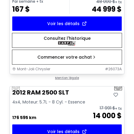
48 000
$
Par semaine
+ tx
+ tx
167
$
44 999
$
Voir les détails
Consultez l'historique
Commencer votre achat
Mont-Joli Chrysler
#
26073A
1/14
Très bonne offre
Mention légale
Previous slide
Next sl
Vidéo disponible
2012 RAM 2500 SLT
4x4, Moteur: 5.7L - 8 Cyl. - Essence
17 991
$
+ tx
14 000
$
176 595 km
Voir les détails