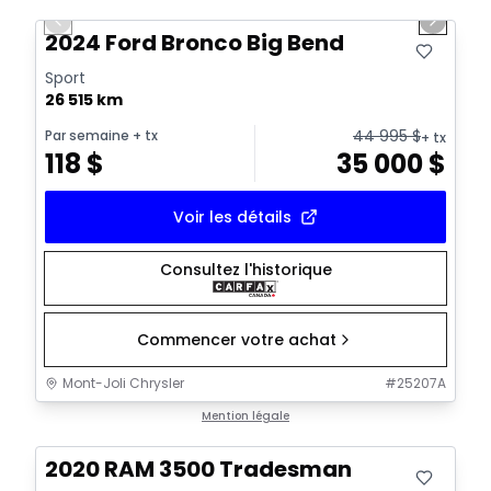
Previous slide
Next sl
2024 Ford Bronco Big Bend
Sport
26 515 km
44 995
$
Par semaine
+ tx
+ tx
118
$
35 000
$
Voir les détails
Consultez l'historique
Commencer votre achat
Mont-Joli Chrysler
#
25207A
Très bonne offre
Mention légale
2020 RAM 3500 Tradesman