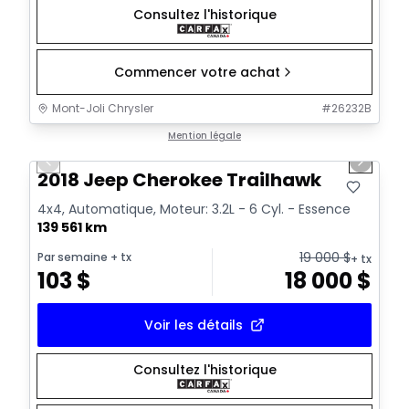
Consultez l'historique
Commencer votre achat
Mont-Joli Chrysler
#
26232B
1/2
Très bonne offre
Mention légale
Previous slide
Next sl
2018 Jeep Cherokee Trailhawk
4x4, Automatique, Moteur: 3.2L - 6 Cyl. - Essence
139 561 km
19 000
$
Par semaine
+ tx
+ tx
103
$
18 000
$
Voir les détails
Consultez l'historique