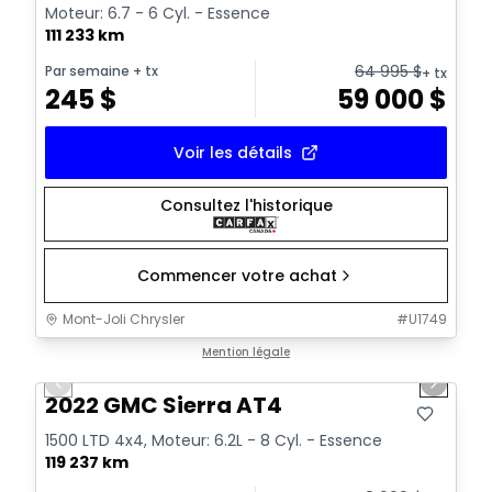
Moteur: 6.7 - 6 Cyl. - Essence
111 233 km
64 995
$
Par semaine
+ tx
+ tx
245
$
59 000
$
Voir les détails
Consultez l'historique
Commencer votre achat
Mont-Joli Chrysler
#
U1749
1/12
Très bonne offre
Mention légale
Previous slide
Next sl
2022 GMC Sierra AT4
1500 LTD 4x4, Moteur: 6.2L - 8 Cyl. - Essence
119 237 km