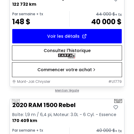
122 732 km
44 000
$
Par semaine
+ tx
+ tx
148
$
40 000
$
Voir les détails
Consultez l'historique
Commencer votre achat
Mont-Joli Chrysler
#
U1779
1/14
Très bonne offre
Mention légale
Previous slide
Next sl
Vidéo disponible
2020 RAM 1500 Rebel
Boîte: 1,9 m / 6,4 pi, Moteur: 3.0L - 6 Cyl. - Essence
170 409 km
40 000
$
Par semaine
+ tx
+ tx