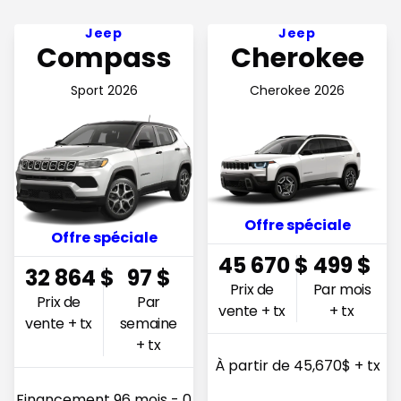
Voir l'offre 32 864$ Prix de vente + tx
Voir l'offre 45,670$ Prix de 
Jeep
Jeep
Compass
Cherokee
Sport 2026
Cherokee 2026
Offre spéciale
Offre spéciale
45 670
$
499
$
32 864
$
97
$
Prix de
Par mois
Prix de
Par
vente + tx
+ tx
vente + tx
semaine
+ tx
À partir de 45,670$ + tx
Financement 96 mois - 0