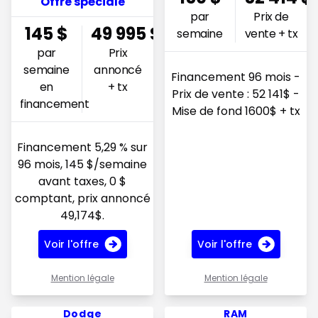
Offre spéciale
par
Prix de
145
$
49 995
$
semaine
vente + tx
par
Prix
semaine
annoncé
Financement 96 mois -
en
+ tx
Prix de vente : 52 141$ -
financement
Mise de fond 1600$ + tx
Financement 5,29 % sur
96 mois, 145 $/semaine
avant taxes, 0 $
comptant, prix annoncé
49,174$.
Voir l'offre
Voir l'offre
Mention légale
Mention légale
Voir l'offre 183$ par semaine
Voir l'offre 260.98$ par se
Dodge
RAM