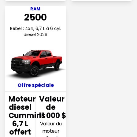
Voir l'offre Moteur diesel Cummins 6,7 L offert Jusqu'au
RAM
2500
Rebel : 4x4, 6,7 L à 6 cyl.
diesel 2026
Offre spéciale
Moteur
Valeur
diesel
de
Cummins
11 000 $
6,7 L
Valeur du
offert
moteur