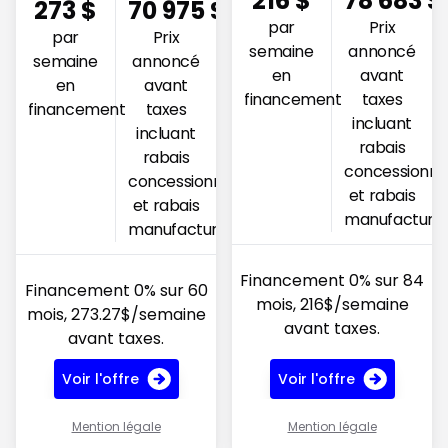
216
$
78 683
$
273
$
70 975
$
par
Prix
par
Prix
semaine
annoncé
semaine
annoncé
en
avant
en
avant
financement
taxes
financement
taxes
incluant
incluant
rabais
rabais
concessionna
concessionnaire
et rabais
et rabais
manufacturie
manufacturier
Financement 0% sur 84
Financement 0% sur 60
mois, 216$/semaine
mois, 273.27$/semaine
avant taxes.
avant taxes.
Voir l'offre
Voir l'offre
Mention légale
Mention légale