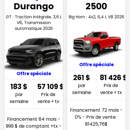
Durango
2500
GT : Traction intégrale, 3,6 L
Big Horn : 4x2, 6,4 L V8 2026
V6, Transmission
automatique 2026
Offre spéciale
Offre spéciale
261
$
81 426
$
183
$
57 109
$
par
Prix de
semaine
vente + tx
par
Prix de
semaine
vente + tx
Financement 72 mois -
0% - Prix de vente :
Financement 84 mois -
81425,76$
999 $ de comptant +tx -