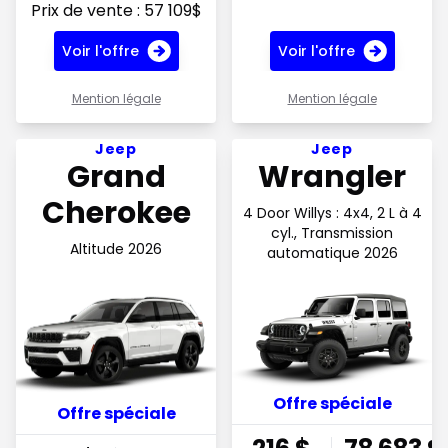
Prix de vente : 57 109$
Voir l'offre
Voir l'offre
Mention légale
Mention légale
Voir l'offre 273.27$ par semaine en financement
Voir l'offre 216$ par semai
Jeep
Jeep
Grand
Wrangler
Cherokee
4 Door Willys : 4x4, 2 L à 4
cyl., Transmission
Altitude 2026
automatique 2026
Offre spéciale
Offre spéciale