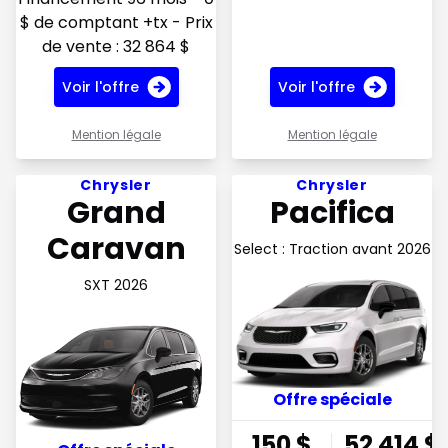
$ de comptant +tx - Prix
de vente : 32 864 $
Voir l'offre
Voir l'offre
Mention légale
Mention légale
Voir l'offre 145$ par semaine en financement
Voir l'offre 150$ par semain
Chrysler
Chrysler
Grand
Pacifica
Caravan
Select : Traction avant 2026
SXT 2026
Offre spéciale
150
$
52 414
$