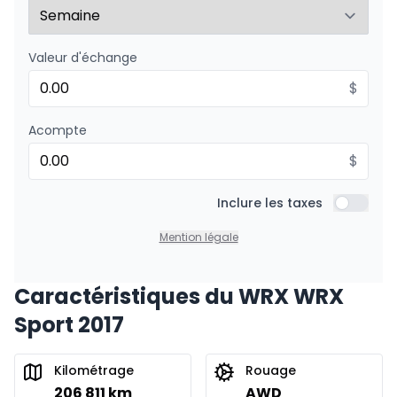
Valeur d'échange
$
Acompte
$
Inclure les taxes
Inclure l
Mention légale
Caractéristiques du WRX WRX
Sport 2017
Kilométrage
Rouage
206 811 km
AWD