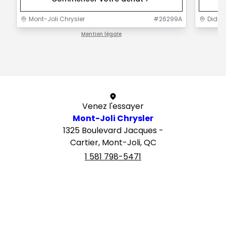
Mont-Joli Chrysler
#
26299A
Didier
Mention légale
1 / 1
Venez l'essayer
Mont-Joli Chrysler
1325 Boulevard Jacques -
Cartier, Mont-Joli, QC
1 581 798-5471