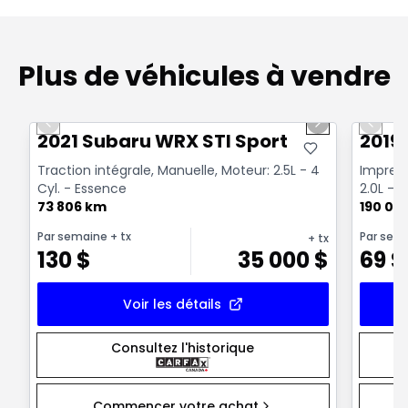
Plus de véhicules à vendre
1/16
Très bonne offre
Très b
Previous slide
Next slide
Previo
2021 Subaru WRX STI Sport
2019
Traction intégrale, Manuelle, Moteur: 2.5L - 4
Impreza
Cyl. - Essence
2.0L - 
73 806 km
190 00
Par semaine
+ tx
Par sem
+ tx
130
$
35 000
$
69
$
Voir les détails
Consultez l'historique
Commencer votre achat