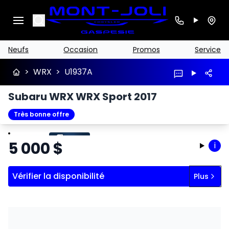
Search
Neufs
Occasion
Promos
Service
>
WRX
>
U1937A
Subaru WRX WRX Sport 2017
Très bonne offre
Arrêter
Précédent
Suivant
5 000
$
i
Vérifier la disponibilité
Plus