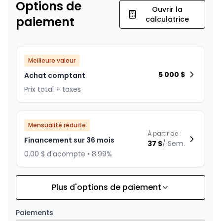
Options de
Ouvrir la
paiement
calculatrice
Meilleure valeur
5 000
$
Achat comptant
Prix total + taxes
Mensualité réduite
À partir de :
Financement sur 36 mois
37
$
/
Sem.
0.00 $ d'acompte • 8.99%
Plus d'options de paiement
Financement sur 24 mois
À partir de :
Financement sur 24 mois
53
$
/
Sem.
Paiements
0.00 $ d'acompte • 8.99%