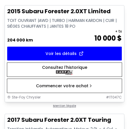
2015 Subaru Forester 2.0XT Limited
TOIT OUVRANT |AWD | TURBO | HARMAN KARDON | CUIR |
SIÈGES CHAUFFANTS | JANTES 18 PO
+ tx
10 000
$
204 000 km
Voir les détails
Consultez l'historique
Commencer votre achat
Ste-Foy Chrysler
#
1T047C
1/15
Très bonne offre
Mention légale
2017 Subaru Forester 2.0XT Touring
Traction intégrale, Automatique, Moteur: 2.0L - 4 Cyl. -