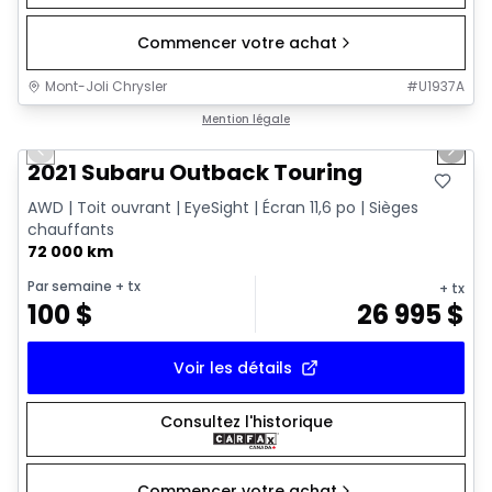
Commencer votre achat
Mont-Joli Chrysler
#
U1937A
1/14
Très bonne offre
Mention légale
Previous slide
Next 
2021 Subaru Outback Touring
AWD | Toit ouvrant | EyeSight | Écran 11,6 po | Sièges
chauffants
72 000 km
Par semaine
+ tx
+ tx
100
$
26 995
$
Voir les détails
Consultez l'historique
Commencer votre achat