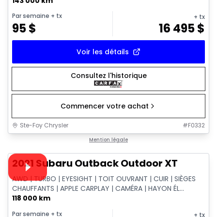
143 000 km
Par semaine
+ tx
+ tx
95
$
16 495
$
Voir les détails
Consultez l'historique
Commencer votre achat
Ste-Foy Chrysler
#
F0332
1/14
Très bonne offre
Mention légale
Vidéo disponible
2021 Subaru Outback Outdoor XT
AWD | TURBO | EYESIGHT | TOIT OUVRANT | CUIR | SIÈGES
CHAUFFANTS | APPLE CARPLAY | CAMÉRA | HAYON ÉL...
118 000 km
Par semaine
+ tx
+ tx