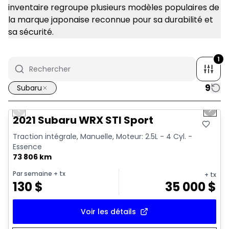
inventaire regroupe plusieurs modèles populaires de
la marque japonaise reconnue pour sa durabilité et
sa sécurité.
1
9
Subaru
1/16
Très bonne offre
Previous slide
Next 
Vidéo disponible
2021 Subaru WRX STI Sport
Traction intégrale, Manuelle, Moteur: 2.5L - 4 Cyl. -
Essence
73 806 km
Par semaine
+ tx
+ tx
130
$
35 000
$
Voir les détails