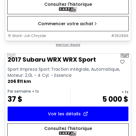
Consultez l'historique
Commencer votre achat
Mont-Joli Chrysler
#
26299A
1/2
Très bonne offre
Mention légale
Previous slide
Next 
2017 Subaru WRX WRX Sport
Sport Impreza Sport Traction intégrale, Automatique,
Moteur: 2.0L - 4 Cyl. - Essence
206 811 km
Par semaine
+ tx
+ tx
37
$
5 000
$
Voir les détails
Consultez l'historique