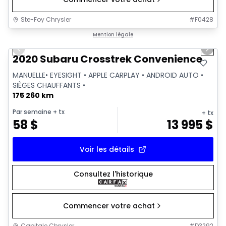
Ste-Foy Chrysler
#
F0428
1/31
Très bonne offre
Mention légale
Previous slide
Next 
Vidéo disponible
2020 Subaru Crosstrek Convenience
MANUELLE• EYESIGHT • APPLE CARPLAY • ANDROID AUTO •
SIÈGES CHAUFFANTS •
175 260 km
Par semaine
+ tx
+ tx
58
$
13 995
$
Voir les détails
Consultez l'historique
Commencer votre achat
Capitale Chrysler
#
D3292