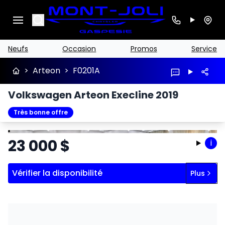
Search
Neufs
Occasion
Promos
Service
>
Arteon
>
F0201A
Volkswagen Arteon Execline 2019
Très bonne offre
Arrêter
Précédent
Suivant
23 000
$
i
Vérifier la disponibilité
Plus