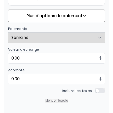
Plus d'options de paiement
Financement sur 36 mois
À partir de :
Financement sur 36 mois
169
$
/
Sem.
Paiements
0.00 $ d'acompte • 8.99%
Valeur d'échange
Financement sur 24 mois
À partir de :
Financement sur 24 mois
$
242
$
/
Sem.
0.00 $ d'acompte • 8.99%
Acompte
$
Inclure les taxes
Inclure l
Mention légale