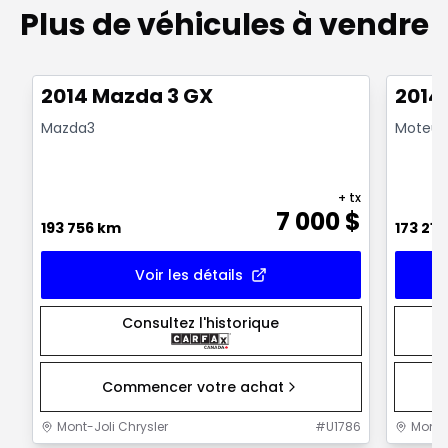
Plus de véhicules à vendre
Très bonne offre
Très b
2014 Mazda 3 GX
2014
Mazda3
Moteur:
+ tx
7 000
$
193 756 km
173 218
Voir les détails
Consultez l'historique
Commencer votre achat
Mont-Joli Chrysler
#
U1786
Mont-J