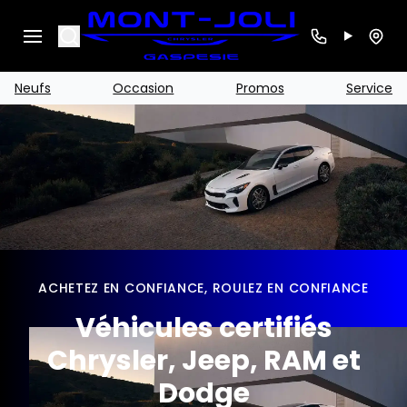
Search
Neufs
Occasion
Promos
Service
ACHETEZ EN CONFIANCE, ROULEZ EN CONFIANCE
Véhicules certifiés
Chrysler, Jeep, RAM et
Dodge