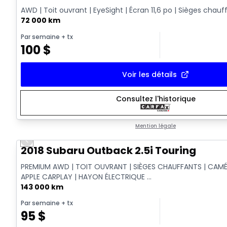
AWD | Toit ouvrant | EyeSight | Écran 11,6 po | Sièges chauf
72 000 km
Par semaine
+ tx
100
$
Voir les détails
Consultez l'historique
Mention légale
Previous slide
2018 Subaru Outback 2.5i Touring
PREMIUM AWD | TOIT OUVRANT | SIÈGES CHAUFFANTS | CAMÉ
APPLE CARPLAY | HAYON ÉLECTRIQUE ...
143 000 km
Par semaine
+ tx
95
$