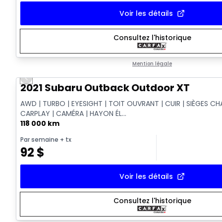
Voir les détails
Consultez l'historique
Mention légale
Previous slide
Vidéo disponible
2021 Subaru Outback Outdoor XT
AWD | TURBO | EYESIGHT | TOIT OUVRANT | CUIR | SIÈGES CH
CARPLAY | CAMÉRA | HAYON ÉL...
118 000 km
Par semaine
+ tx
92
$
Voir les détails
Consultez l'historique