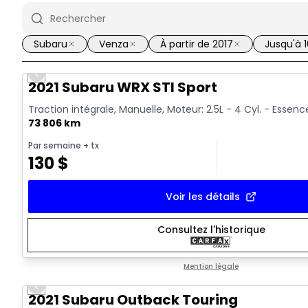
Subaru
Venza
À partir de 2017
Jusqu'à 
Previous slide
Vidéo disponible
2021 Subaru WRX STI Sport
Traction intégrale, Manuelle, Moteur: 2.5L - 4 Cyl. - Essenc
73 806 km
Par semaine
+ tx
130
$
Voir les détails
Consultez l'historique
Mention légale
Previous slide
2021 Subaru Outback Touring