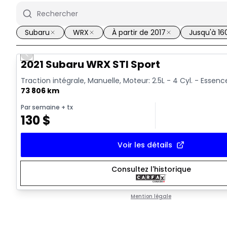
Subaru
WRX
À partir de 2017
Jusqu'à 1
Previous slide
Vidéo disponible
2021 Subaru WRX STI Sport
Traction intégrale, Manuelle, Moteur: 2.5L - 4 Cyl. - Essenc
73 806 km
Par semaine
+ tx
130
$
Voir les détails
Consultez l'historique
Mention légale