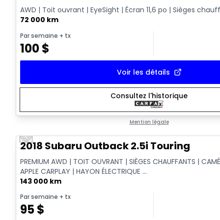
AWD | Toit ouvrant | EyeSight | Écran 11,6 po | Sièges chauf
72 000 km
Par semaine
+ tx
100
$
Voir les détails
Consultez l'historique
Mention légale
Previous slide
2018 Subaru Outback 2.5i Touring
PREMIUM AWD | TOIT OUVRANT | SIÈGES CHAUFFANTS | CAMÉ
APPLE CARPLAY | HAYON ÉLECTRIQUE ...
143 000 km
Par semaine
+ tx
95
$