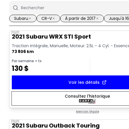
Subaru
CR-V
À partir de 2017
Jusqu'à 1
Previous slide
Vidéo disponible
2021 Subaru WRX STI Sport
Traction intégrale, Manuelle, Moteur: 2.5L - 4 Cyl. - Essenc
73 806 km
Par semaine
+ tx
130
$
Voir les détails
Consultez l'historique
Mention légale
Previous slide
2021 Subaru Outback Touring