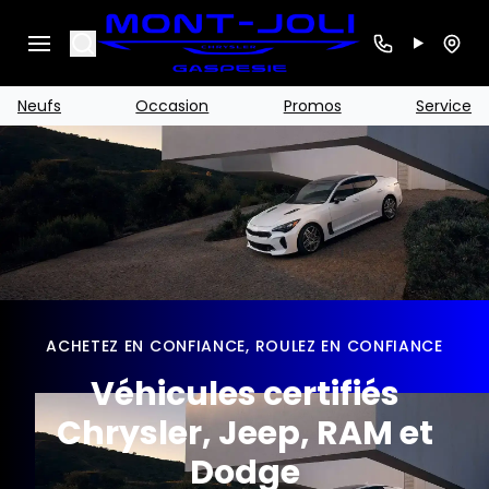
Search
Neufs
Occasion
Promos
Service
ACHETEZ EN CONFIANCE, ROULEZ EN CONFIANCE
Véhicules certifiés
Chrysler, Jeep, RAM et
Dodge