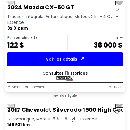
Previous slide
Next 
Vidéo disponible
2024 Mazda CX-50 GT
Traction intégrale, Automatique, Moteur: 2.5L - 4 Cyl. -
Essence
82 312 km
Par semaine
+ tx
+ tx
122
$
36 000
$
Voir les détails
Consultez l'historique
Mont-Joli Chrysler
#
U1913B
1/14
Très bonne offre
Mention légale
Previous slide
Next 
Vidéo disponible
2017 Chevrolet Silverado 1500 High Coun
Automatique, Moteur: 5.3L - 8 Cyl. - Essence
149 931 km