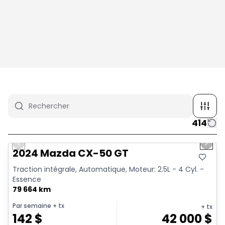
414
1/4
Très bonne offre
Previous slide
Next 
2024 Mazda CX-50 GT
Traction intégrale, Automatique, Moteur: 2.5L - 4 Cyl. -
Essence
79 664 km
Par semaine
+ tx
+ tx
142
$
42 000
$