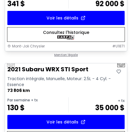
341
$
92 000
$
Voir les détails
Consultez l'historique
Mont-Joli Chrysler
#
U1871
1/16
Très bonne offre
Mention légale
Previous slide
Next 
Vidéo disponible
2021 Subaru WRX STI Sport
Traction intégrale, Manuelle, Moteur: 2.5L - 4 Cyl. -
Essence
73 806 km
Par semaine
+ tx
+ tx
130
$
35 000
$
Voir les détails