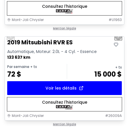
Consultez l'historique
Mont-Joli Chrysler
#
U1963
1/15
Très bonne offre
Mention légale
Previous slide
Next 
Vidéo disponible
2019 Mitsubishi RVR ES
Automatique, Moteur: 2.0L - 4 Cyl. - Essence
133 637 km
Par semaine
+ tx
+ tx
72
$
15 000
$
Voir les détails
Consultez l'historique
Mont-Joli Chrysler
#
26009A
1/4
Très bonne offre
Mention légale