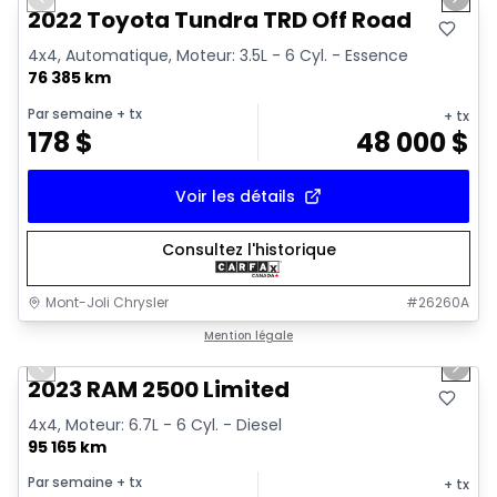
Previous slide
Next 
Vidéo disponible
2022 Toyota Tundra TRD Off Road
4x4, Automatique, Moteur: 3.5L - 6 Cyl. - Essence
76 385 km
Par semaine
+ tx
+ tx
178
$
48 000
$
Voir les détails
Consultez l'historique
Mont-Joli Chrysler
#
26260A
1/15
Très bonne offre
Mention légale
Previous slide
Next 
2023 RAM 2500 Limited
4x4, Moteur: 6.7L - 6 Cyl. - Diesel
95 165 km
Par semaine
+ tx
+ tx