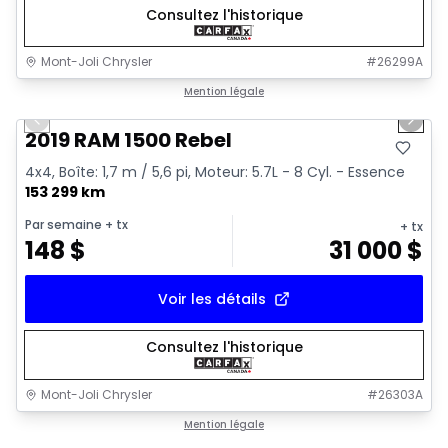
Consultez l'historique
Mont-Joli Chrysler
#
26299A
1/15
Très bonne offre
Mention légale
Previous slide
Next 
Vidéo disponible
2019 RAM 1500 Rebel
4x4, Boîte: 1,7 m / 5,6 pi, Moteur: 5.7L - 8 Cyl. - Essence
153 299 km
Par semaine
+ tx
+ tx
148
$
31 000
$
Voir les détails
Consultez l'historique
Mont-Joli Chrysler
#
26303A
1/15
Très bonne offre
Mention légale