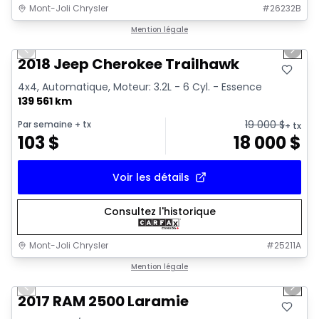
Mont-Joli Chrysler
#
26232B
1/2
Très bonne offre
Mention légale
Previous slide
Next 
2018 Jeep Cherokee Trailhawk
4x4, Automatique, Moteur: 3.2L - 6 Cyl. - Essence
139 561 km
19 000
$
Par semaine
+ tx
+ tx
103
$
18 000
$
Voir les détails
Consultez l'historique
Mont-Joli Chrysler
#
25211A
1/15
Très bonne offre
Mention légale
Previous slide
Next 
Vidéo disponible
2017 RAM 2500 Laramie