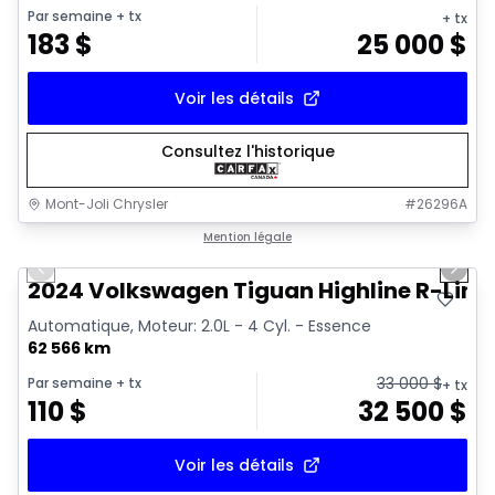
Par semaine
+ tx
+ tx
183
$
25 000
$
Voir les détails
Consultez l'historique
Mont-Joli Chrysler
#
26296A
1/17
Très bonne offre
Mention légale
Previous slide
Next 
Vidéo disponible
2024 Volkswagen Tiguan Highline R-Line
Automatique, Moteur: 2.0L - 4 Cyl. - Essence
62 566 km
33 000
$
Par semaine
+ tx
+ tx
110
$
32 500
$
Voir les détails