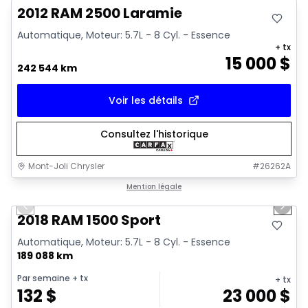
2012 RAM 2500 Laramie
Automatique, Moteur: 5.7L - 8 Cyl. - Essence
+ tx
15 000
$
242 544 km
Voir les détails
Consultez l'historique
Mont-Joli Chrysler
#
26262A
1/15
Très bonne offre
Mention légale
Previous slide
Next 
Vidéo disponible
2018 RAM 1500 Sport
Automatique, Moteur: 5.7L - 8 Cyl. - Essence
189 088 km
Par semaine
+ tx
+ tx
132
$
23 000
$