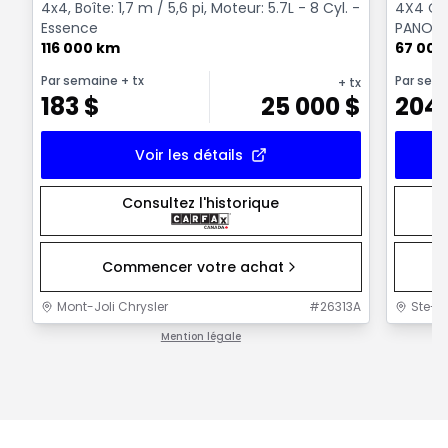
4x4, Boîte: 1,7 m / 5,6 pi, Moteur: 5.7L - 8 Cyl. -
4X4 Cre
Essence
PANORA
116 000 km
NOIR CR
67 000
Par semaine
+ tx
Par sem
+ tx
183
$
25 000
$
204
Voir les détails
Consultez l'historique
Commencer votre achat
Mont-Joli Chrysler
#
26313A
Ste-F
Mention légale
1 / 1