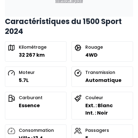
Mention légale
Caractéristiques du 1500 Sport
Financement sur 24 mois
À partir de :
2024
Financement sur 24 mois
664
$
/
Sem.
0.00 $ d'acompte • 8.99%
Kilométrage
Rouage
32 267 km
4WD
Moteur
Transmission
5.7L
Automatique
Carburant
Couleur
Essence
Ext. : Blanc
Int. : Noir
Consommation
Passagers