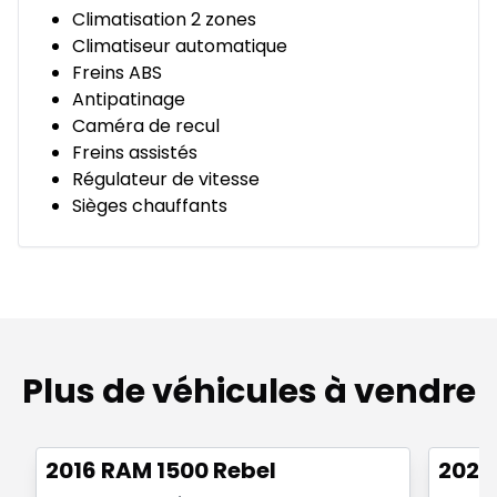
Climatisation 2 zones
Climatiseur automatique
Freins ABS
Antipatinage
Caméra de recul
Freins assistés
Régulateur de vitesse
Sièges chauffants
Plus de véhicules à vendre
1/2
Très bonne offre
Très b
2016 RAM 1500 Rebel
2022