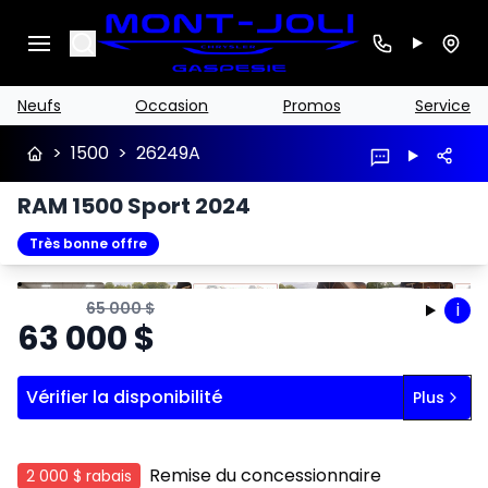
Search
Neufs
Occasion
Promos
Service
>
1500
>
26249A
RAM 1500 Sport 2024
Très bonne offre
Arrêter
Précédent
Suivant
65 000
$
i
63 000
$
Vérifier la disponibilité
Plus
Remise du concessionnaire
2 000 $
rabais