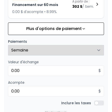
À partir de :
Financement sur 60 mois
302
$
/
Sem.
0.00 $ d'acompte • 8.99%
Plus d'options de paiement
Financement sur 72 mois
À partir de :
Financement sur 72 mois
262
$
/
Sem.
Paiements
0.00 $ d'acompte • 8.99%
Valeur d'échange
Financement sur 48 mois
À partir de :
Financement sur 48 mois
$
362
$
/
Sem.
0.00 $ d'acompte • 8.99%
Acompte
$
Financement sur 36 mois
À partir de :
Financement sur 36 mois
Inclure les taxes
462
$
/
Sem.
Inclure l
0.00 $ d'acompte • 8.99%