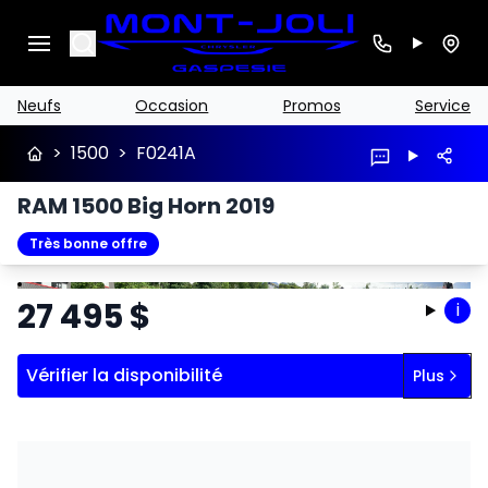
Search
Neufs
Occasion
Promos
Service
>
1500
>
F0241A
RAM 1500 Big Horn 2019
Très bonne offre
Arrêter
Précédent
Suivant
27 495
$
i
Vérifier la disponibilité
Plus