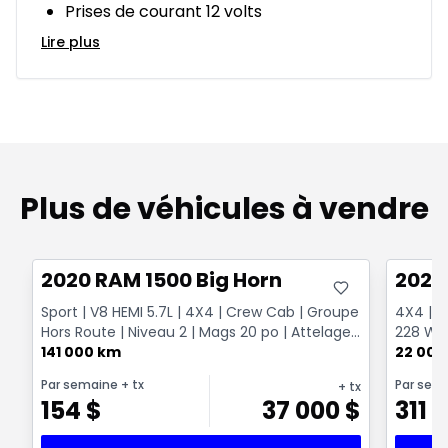
Prises de courant 12 volts
Lire plus
Plus de véhicules à vendre
Très bonne offre
Très b
2020 RAM 1500 Big Horn
2026
Sport | V8 HEMI 5.7L | 4X4 | Crew Cab | Groupe
4X4 | H
Hors Route | Niveau 2 | Mags 20 po | Attelage
228 W |
Classe ...
141 000 km
22 000
Par semaine
+ tx
Par sem
+ tx
154
$
37 000
$
311
$