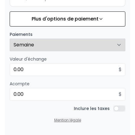
Plus d'options de paiement
Financement sur 36 mois
À partir de :
Financement sur 36 mois
202
$
/
Sem.
Paiements
0.00 $ d'acompte • 8.99%
Valeur d'échange
Financement sur 24 mois
À partir de :
Financement sur 24 mois
$
290
$
/
Sem.
0.00 $ d'acompte • 8.99%
Acompte
$
Inclure les taxes
Inclure l
Mention légale