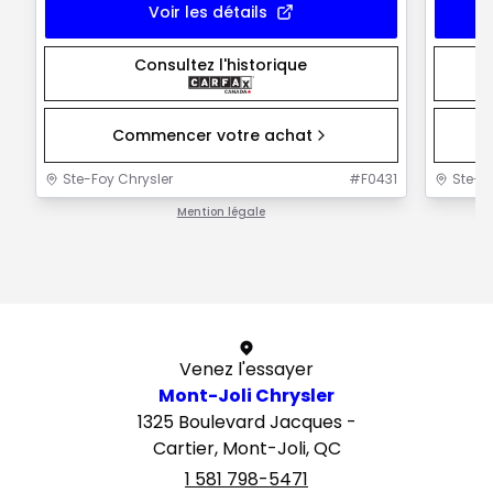
Voir les détails
Consultez l'historique
Commencer votre achat
Ste-Foy Chrysler
#
F0431
Ste-F
Mention légale
1 / 1
Venez l'essayer
Mont-Joli Chrysler
1325 Boulevard Jacques -
Cartier, Mont-Joli, QC
1 581 798-5471