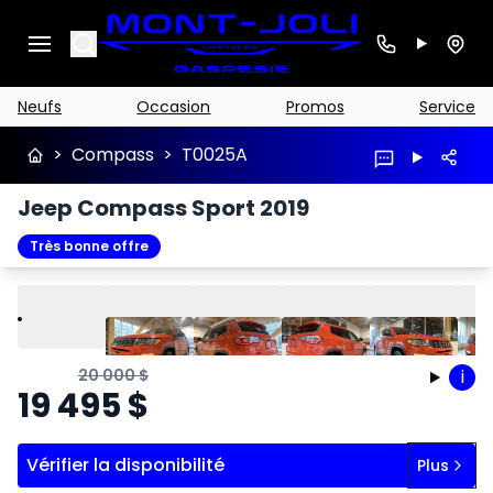
Search
Neufs
Occasion
Promos
Service
>
Compass
>
T0025A
Jeep Compass Sport 2019
Très bonne offre
Lire
Précédent
Suivant
20 000
$
i
19 495
$
Vérifier la disponibilité
Plus