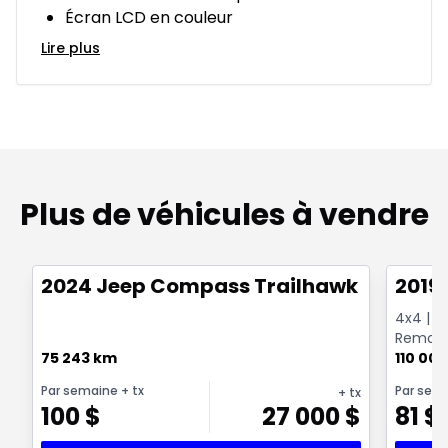
Écran LCD en couleur
Lire plus
Plus de véhicules à vendre
1/26
Très bonne offre
Très b
2024 Jeep Compass Trailhawk 4x4
2019
4x4 | E
Remorqu
75 243 km
CarPlay 
110 00
Par semaine
+ tx
Par sem
+ tx
100
$
27 000
$
81
$