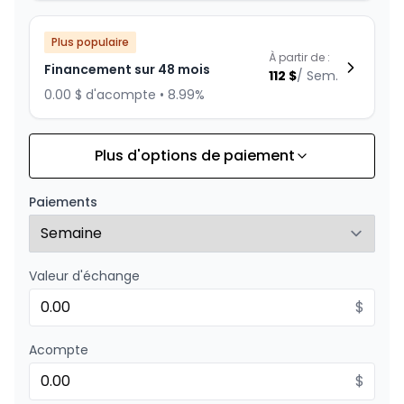
Plus populaire
À partir de :
Financement sur 48 mois
112
$
/
Sem.
0.00 $ d'acompte • 8.99%
Plus d'options de paiement
Financement sur 36 mois
À partir de :
Financement sur 36 mois
143
$
/
Sem.
Paiements
0.00 $ d'acompte • 8.99%
Valeur d'échange
Financement sur 24 mois
À partir de :
Financement sur 24 mois
$
206
$
/
Sem.
0.00 $ d'acompte • 8.99%
Acompte
$