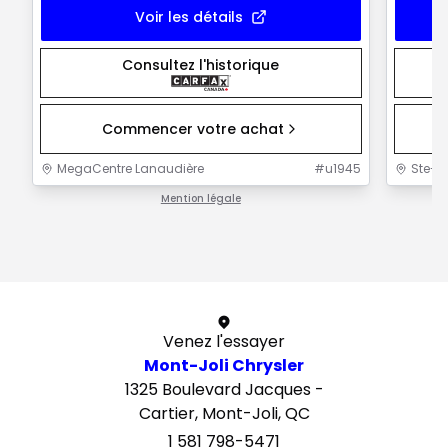
Voir les détails
Consultez l'historique
Commencer votre achat
MegaCentre Lanaudière
#
u1945
Ste-F
Mention légale
1 / 1
Venez l'essayer
Mont-Joli Chrysler
1325 Boulevard Jacques -
Cartier, Mont-Joli, QC
1 581 798-5471