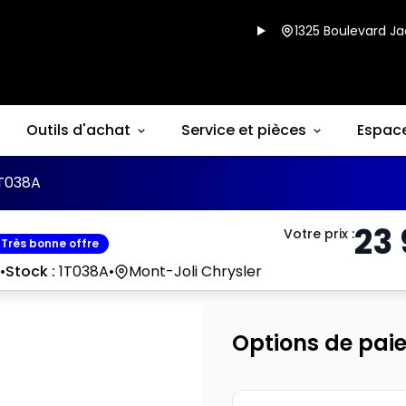
1325 Boulevard Ja
Outils d'achat
Service et pièces
Espac
T038A
23
Votre prix
:
Très bonne offre
•
Stock :
1T038A
•
Mont-Joli Chrysler
Options de pai