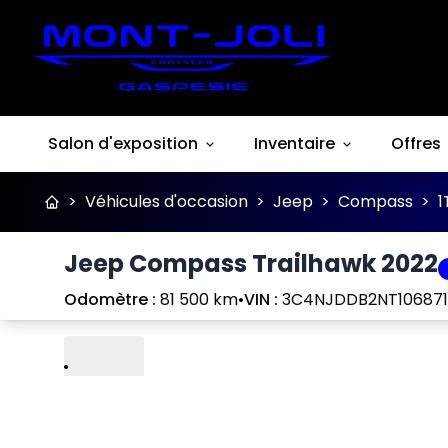
Salon d'exposition
Inventaire
Offres
>
Véhicules d'occasion
>
Jeep
>
Compass
>
1
Jeep Compass Trailhawk 2022
Odomètre :
81 500 km
•
VIN :
3C4NJDDB2NT106871
Lire
Précédent
Suivant