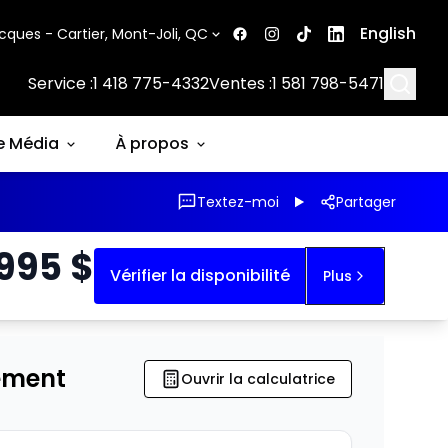
English
cques - Cartier, Mont-Joli, QC
Searc
Service :
1 418 775-4332
Ventes :
1 581 798-5471
e Média
À propos
Textez-moi
Partager
 995
$
Vérifier la disponibilité
Plus
ement
Ouvrir la calculatrice