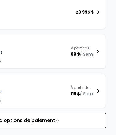
23 995
$
À partir de :
is
89
$
/
Sem.
%
À partir de :
is
115
$
/
Sem.
%
 d'options de paiement
À partir de :
is
100
$
/
Sem.