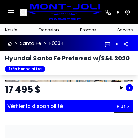
Search
Neufs
Occasion
Promos
Service
>
Santa Fe
>
F0334
Hyundai Santa Fe Preferred w/S&L 2020
Très bonne offre
Arrêter
Précédent
Suivant
17 495
$
i
Vérifier la disponibilité
Plus