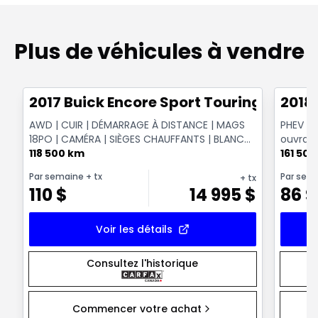
Plus de véhicules à vendre
1/17
Très bonne offre
Très b
2017 Buick Encore Sport Touring
2018
AWD | CUIR | DÉMARRAGE À DISTANCE | MAGS
PHEV S-
18PO | CAMÉRA | SIÈGES CHAUFFANTS | BLANC
ouvrant
PERLE
118 500 km
161 50
Par semaine
+ tx
Par sem
+ tx
110
$
14 995
$
86
$
Voir les détails
Consultez l'historique
Commencer votre achat