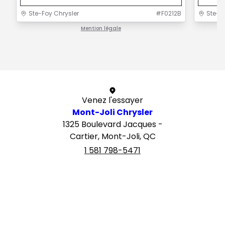
Ste-Foy Chrysler
#
F0212B
Ste-F
Mention légale
1 / 1
Venez l'essayer
Mont-Joli Chrysler
1325 Boulevard Jacques -
Cartier, Mont-Joli, QC
1 581 798-5471