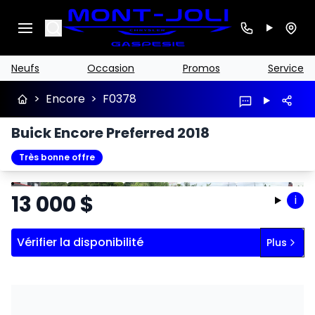
Search
Neufs
Occasion
Promos
Service
>
Encore
>
F0378
Buick Encore Preferred 2018
Très bonne offre
Arrêter
Précédent
Suivant
13 000
$
i
Vérifier la disponibilité
Plus