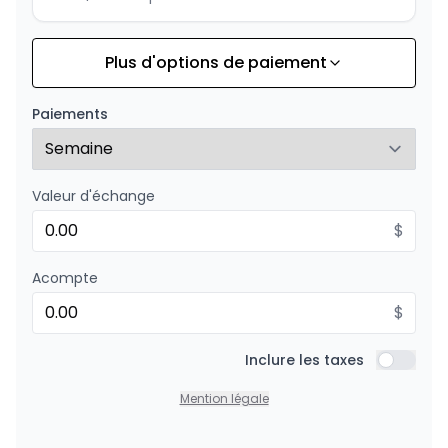
Plus d'options de paiement
Financement sur 24 mois
À partir de :
Financement sur 24 mois
137
$
/
Sem.
Paiements
0.00 $ d'acompte • 8.99%
Valeur d'échange
$
Acompte
$
Inclure les taxes
Inclure l
Mention légale