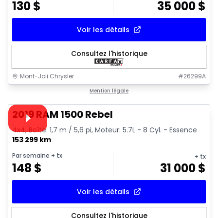
130
$
35 000
$
Voir les détails
Consultez l'historique
Mont-Joli Chrysler
#
26299A
1/15
Très bonne offre
Mention légale
Vidéo disponible
2019 RAM 1500 Rebel
4x4, Boîte: 1,7 m / 5,6 pi, Moteur: 5.7L - 8 Cyl. - Essence
153 299 km
Par semaine
+ tx
+ tx
148
$
31 000
$
Voir les détails
Consultez l'historique