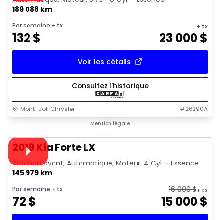
189 088 km
Par semaine
+ tx
+ tx
132
$
23 000
$
Voir les détails
Consultez l'historique
Mont-Joli Chrysler
#
26290A
1/15
Très bonne offre
Mention légale
Vidéo disponible
2019 Kia Forte LX
Traction avant, Automatique, Moteur: 4 Cyl. - Essence
145 979 km
16 000
$
Par semaine
+ tx
+ tx
72
$
15 000
$