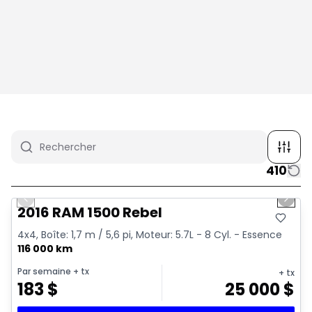
410
1/2
Très bonne offre
Previous slide
Next 
2016 RAM 1500 Rebel
4x4, Boîte: 1,7 m / 5,6 pi, Moteur: 5.7L - 8 Cyl. - Essence
116 000 km
Par semaine
+ tx
+ tx
183
$
25 000
$