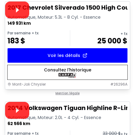
Vidéo disponible
2017 Chevrolet Silverado 1500 High Coun
Automatique, Moteur: 5.3L - 8 Cyl. - Essence
149 931 km
Par semaine
+ tx
+ tx
183
$
25 000
$
Voir les détails
Consultez l'historique
Mont-Joli Chrysler
#
26296A
1/17
Très bonne offre
Mention légale
Vidéo disponible
2024 Volkswagen Tiguan Highline R-Line
Automatique, Moteur: 2.0L - 4 Cyl. - Essence
62 566 km
33 000
$
Par semaine
+ tx
+ tx