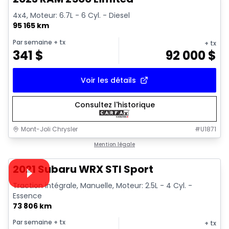
4x4, Moteur: 6.7L - 6 Cyl. - Diesel
95 165 km
Par semaine
+ tx
+ tx
341
$
92 000
$
Voir les détails
Consultez l'historique
Mont-Joli Chrysler
#
U1871
1/16
Très bonne offre
Mention légale
Vidéo disponible
2021 Subaru WRX STI Sport
Traction intégrale, Manuelle, Moteur: 2.5L - 4 Cyl. -
Essence
73 806 km
Par semaine
+ tx
+ tx