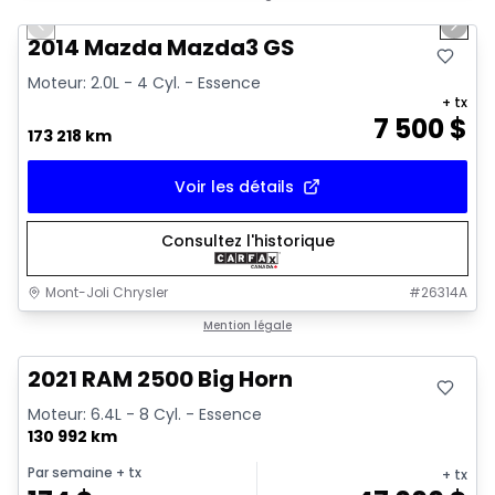
Previous slide
Next 
2014 Mazda Mazda3 GS
Moteur: 2.0L - 4 Cyl. - Essence
+ tx
7 500
$
173 218 km
Voir les détails
Consultez l'historique
Mont-Joli Chrysler
#
26314A
Très bonne offre
Mention légale
2021 RAM 2500 Big Horn
Moteur: 6.4L - 8 Cyl. - Essence
130 992 km
Par semaine
+ tx
+ tx