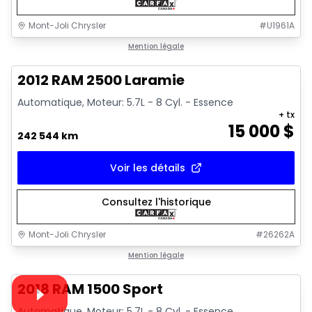
Mont-Joli Chrysler
#
U1961A
Très bonne offre
Mention légale
2012 RAM 2500 Laramie
Automatique, Moteur: 5.7L - 8 Cyl. - Essence
+ tx
15 000
$
242 544 km
Voir les détails
Consultez l'historique
Mont-Joli Chrysler
#
26262A
1/15
Très bonne offre
Mention légale
Vidéo disponible
2018 RAM 1500 Sport
Automatique, Moteur: 5.7L - 8 Cyl. - Essence