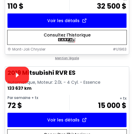
110
$
32 500
$
Voir les détails
Consultez l'historique
Mont-Joli Chrysler
#
U1963
1/15
Très bonne offre
Mention légale
Vidéo disponible
2019 Mitsubishi RVR ES
Automatique, Moteur: 2.0L - 4 Cyl. - Essence
133 637 km
Par semaine
+ tx
+ tx
72
$
15 000
$
Voir les détails