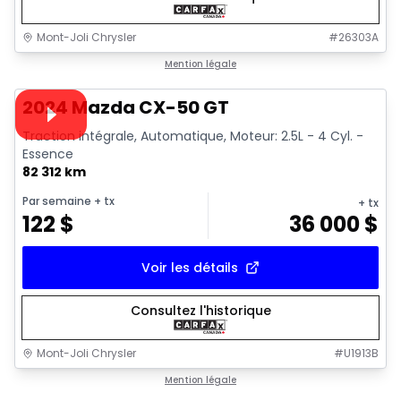
Mont-Joli Chrysler
#
26303A
1/15
Très bonne offre
Mention légale
Vidéo disponible
2024 Mazda CX-50 GT
Traction intégrale, Automatique, Moteur: 2.5L - 4 Cyl. -
Essence
82 312 km
Par semaine
+ tx
+ tx
122
$
36 000
$
Voir les détails
Consultez l'historique
Mont-Joli Chrysler
#
U1913B
1/14
Très bonne offre
Mention légale