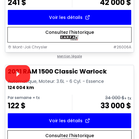
241
$
42 000
$
Voir les détails
Consultez l'historique
Mont-Joli Chrysler
#
26006A
1/14
Très bonne offre
Mention légale
Vidéo disponible
2021 RAM 1500 Classic Warlock
Automatique, Moteur: 3.6L - 6 Cyl. - Essence
124 004 km
34 000
$
Par semaine
+ tx
+ tx
122
$
33 000
$
Voir les détails
Consultez l'historique