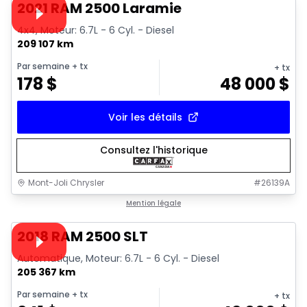
Vidéo disponible
2021 RAM 2500 Laramie
4x4, Moteur: 6.7L - 6 Cyl. - Diesel
209 107 km
Par semaine
+ tx
+ tx
178
$
48 000
$
Voir les détails
Consultez l'historique
Mont-Joli Chrysler
#
26139A
1/18
Très bonne offre
Mention légale
Vidéo disponible
2018 RAM 2500 SLT
Automatique, Moteur: 6.7L - 6 Cyl. - Diesel
205 367 km
Par semaine
+ tx
+ tx