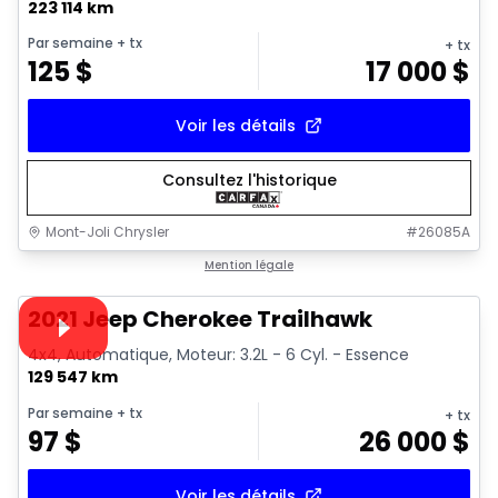
223 114 km
Par semaine
+ tx
+ tx
125
$
17 000
$
Voir les détails
Consultez l'historique
Mont-Joli Chrysler
#
26085A
1/15
Très bonne offre
Mention légale
Vidéo disponible
2021 Jeep Cherokee Trailhawk
4x4, Automatique, Moteur: 3.2L - 6 Cyl. - Essence
129 547 km
Par semaine
+ tx
+ tx
97
$
26 000
$
Voir les détails