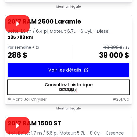
1/15
Très bonne offre
Mention légale
Vidéo disponible
2017 RAM 2500 Laramie
Boîte: 1.9 m / 6.4 pi, Moteur: 6.7L - 6 Cyl. - Diesel
235 783 km
40 000
$
Par semaine
+ tx
+ tx
286
$
39 000
$
Voir les détails
Consultez l'historique
Mont-Joli Chrysler
#
26170a
1/16
Très bonne offre
Mention légale
Vidéo disponible
2017 RAM 1500 ST
4x4, Boîte: 1,7 m / 5,6 pi, Moteur: 5.7L - 8 Cyl. - Essence