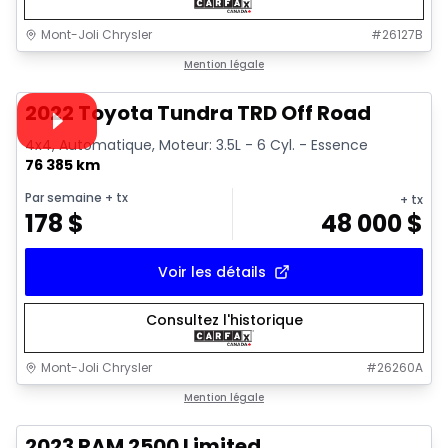
Mont-Joli Chrysler
#
26127B
1/16
Très bonne offre
Mention légale
Vidéo disponible
2022 Toyota Tundra TRD Off Road
4x4, Automatique, Moteur: 3.5L - 6 Cyl. - Essence
76 385 km
Par semaine
+ tx
+ tx
178
$
48 000
$
Voir les détails
Consultez l'historique
Mont-Joli Chrysler
#
26260A
1/15
Très bonne offre
Mention légale
2023 RAM 2500 Limited