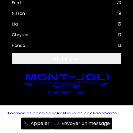
Ford
23
Nissan
19
Kia
15
Chrysler
13
Honda
13
Afficher plus...
Termes et conditions
Politique et confidentialité
Politique de cookies
Gérer les cookies
Appeler
Envoyer un message
Désabonnement aux courriels