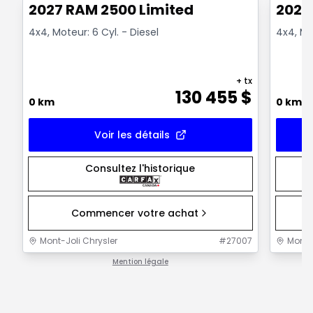
2027 RAM 2500 Limited
2027
4x4, Moteur: 6 Cyl. - Diesel
4x4, Mot
+ tx
130 455
$
0 km
0 km
Voir les détails
Consultez l'historique
Commencer votre achat
Mont-Joli Chrysler
#
27007
Mont-J
Mention légale
1 / 1