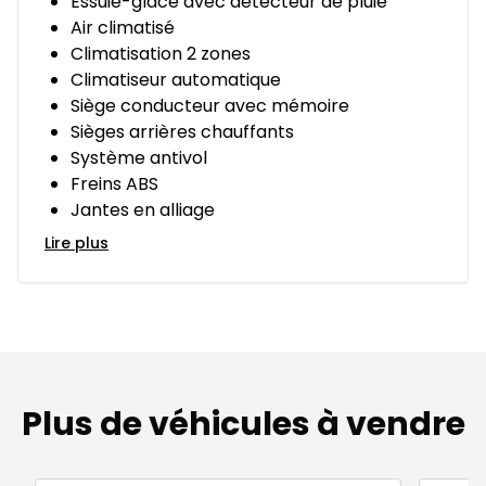
Essuie-glace avec détecteur de pluie
Air climatisé
Climatisation 2 zones
Climatiseur automatique
Siège conducteur avec mémoire
Sièges arrières chauffants
Système antivol
Freins ABS
Jantes en alliage
Lire plus
Plus de véhicules à vendre
Très bonne offre
Très b