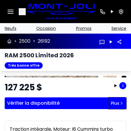
Search
Neufs
Occasion
Promos
Service
>
2500
>
26192
RAM 2500 Limited 2026
Très bonne offre
Arrêter
Précédent
Suivant
127 225
$
i
Vérifier la disponibilité
Plus
Traction intégrale, Moteur: I6 Cummins turbo