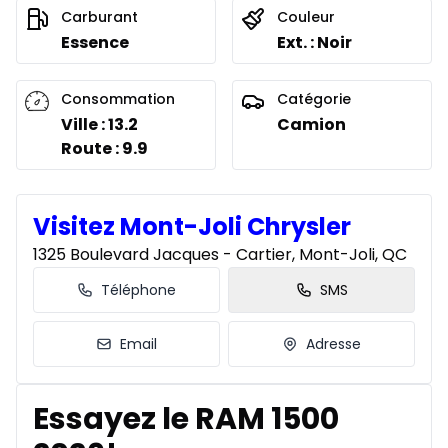
À partir de :
Location sur 54 mois
Carburant
Couleur
239
$
/
Sem.
Essence
Ext. : Noir
0.00 $ d'acompte • 3.99%
Consommation
Catégorie
Location sur 51 mois
Ville : 13.2
Camion
À partir de :
Route : 9.9
Location sur 51 mois
246
$
/
Sem.
0.00 $ d'acompte • 3.99%
Visitez Mont-Joli Chrysler
Location sur 48 mois
1325 Boulevard Jacques - Cartier, Mont-Joli, QC
À partir de :
Location sur 48 mois
255
$
/
Sem.
Téléphone
SMS
0.00 $ d'acompte • 3.99%
Email
Adresse
Location sur 42 mois
À partir de :
Essayez le RAM 1500
Location sur 42 mois
265
$
/
Sem.
0.00 $ d'acompte • 2.49%