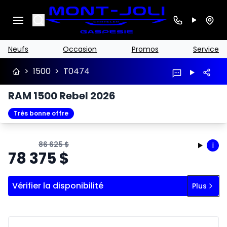
Search
Neufs
Occasion
Promos
Service
>
1500
>
T0474
RAM 1500 Rebel 2026
Très bonne offre
86 625
$
i
78 375
$
Vérifier la disponibilité
Plus