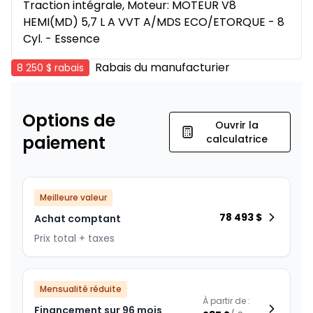
Traction intégrale, Moteur: MOTEUR V8
HEMI(MD) 5,7 L A VVT A/MDS ECO/ETORQUE - 8
Cyl. - Essence
Rabais du manufacturier
8 250 $
rabais
Options de
Ouvrir la
paiement
calculatrice
Meilleure valeur
78 493
$
Achat comptant
Prix total + taxes
Mensualité réduite
À partir de :
Financement sur 96 mois