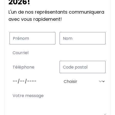
2026!
L'un de nos représentants communiquera
Location sur 39 mois
avec vous rapidement!
À partir de :
Location sur 39 mois
273
$
/
Sem.
0.00 $ d'acompte • 2.49%
Location sur 36 mois
À partir de :
Location sur 36 mois
288
$
/
Sem.
0.00 $ d'acompte • 2.49%
Location sur 27 mois
À partir de :
Location sur 27 mois
351
$
/
Sem.
0.00 $ d'acompte • 2.49%