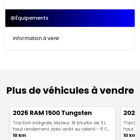
Équipements
Information à venir
Plus de véhicules à vendre
Très bonne offre
Très b
2026 RAM 1500 Tungsten
2026
Traction intégrale, Moteur: I6 biturbo de 3 L
Traction
haut rendement avec arrêt au ralenti - 6 Cyl.
haut re
- Essenc...
10 km
- Essenc
10 km