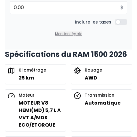
$
Financement sur 60 mois
À partir de :
Financement sur 60 mois
Inclure les taxes
334
$
/
Sem.
Inclure l
0.00 $ d'acompte • 0%
Mention légale
Spécifications du RAM 1500 2026
Financement sur 48 mois
À partir de :
Financement sur 48 mois
417
$
/
Sem.
Kilométrage
Rouage
0.00 $ d'acompte • 0%
25 km
AWD
Financement sur 36 mois
Moteur
Transmission
À partir de :
Financement sur 36 mois
MOTEUR V8
Automatique
556
$
/
Sem.
HEMI(MD) 5,7 L A
0.00 $ d'acompte • 0%
VVT A/MDS
ECO/ETORQUE
Location sur 54 mois