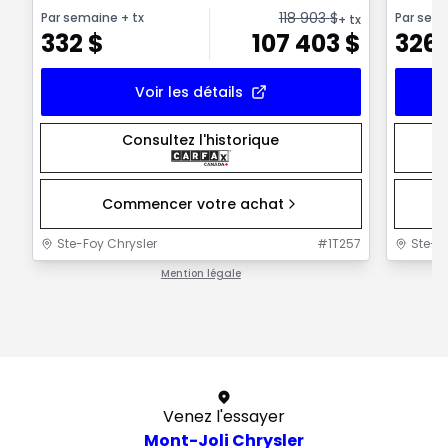
118 903
$
Par semaine
+ tx
Par sem
+ tx
332
$
107 403
$
326
Voir les détails
Consultez l'historique
Commencer votre achat
Ste-Foy Chrysler
#
1T257
Ste-F
Mention légale
1 / 1
Venez l'essayer
Mont-Joli Chrysler