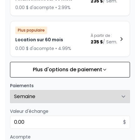
235
$
/
Sem.
0.00 $ d'acompte • 2.99%
Plus populaire
À partir de :
Location sur 60 mois
235
$
/
Sem.
0.00 $ d'acompte • 4.99%
Plus d'options de paiement
Financement sur 84 mois
À partir de :
Financement sur 84 mois
255
$
/
Sem.
Paiements
0.00 $ d'acompte • 1.99%
Valeur d'échange
Financement sur 72 mois
À partir de :
Financement sur 72 mois
$
278
$
/
Sem.
0.00 $ d'acompte • 0%
Acompte