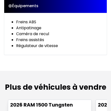
Équipements
Freins ABS
Antipatinage
Caméra de recul
Freins assistés
Régulateur de vitesse
Plus de véhicules à vendre
Très bonne offre
Très b
2026 RAM 1500 Tungsten
2026