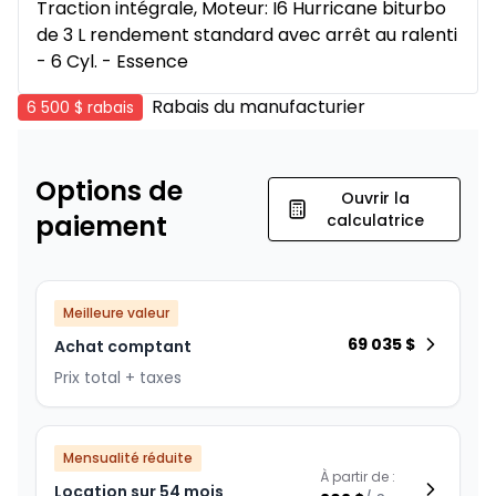
Traction intégrale, Moteur: I6 Hurricane biturbo
de 3 L rendement standard avec arrêt au ralenti
- 6 Cyl. - Essence
Rabais du manufacturier
6 500 $
rabais
Options de
Ouvrir la
paiement
calculatrice
Meilleure valeur
69 035
$
Achat comptant
Prix total + taxes
Mensualité réduite
À partir de :
Location sur 54 mois