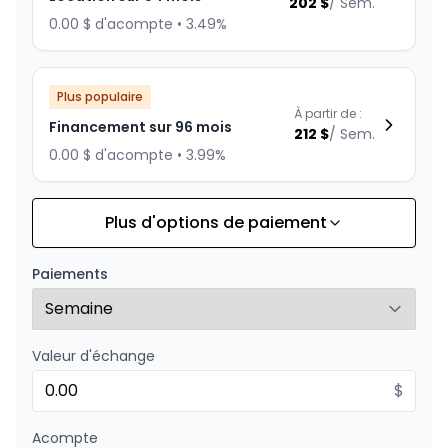
202
$
/
Sem.
0.00 $ d'acompte • 3.49%
Plus populaire
À partir de :
Financement sur 96 mois
212
$
/
Sem.
0.00 $ d'acompte • 3.99%
Plus d'options de paiement
Financement sur 84 mois
À partir de :
Financement sur 84 mois
222
$
/
Sem.
Paiements
0.00 $ d'acompte • 1.99%
Valeur d'échange
Financement sur 72 mois
À partir de :
Financement sur 72 mois
$
257
$
/
Sem.
0.00 $ d'acompte • 1.99%
Acompte