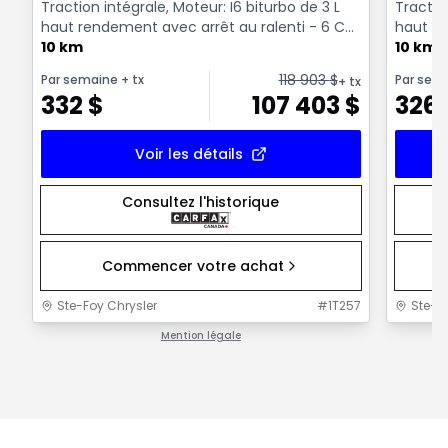
Traction intégrale, Moteur: I6 biturbo de 3 L
Traction
haut rendement avec arrêt au ralenti - 6 Cyl.
haut re
- Essenc...
10 km
- Essenc
10 km
118 903
$
Par semaine
+ tx
Par sem
+ tx
332
$
107 403
$
326
Voir les détails
Consultez l'historique
Commencer votre achat
Ste-Foy Chrysler
#
1T257
Ste-F
Mention légale
1 / 1