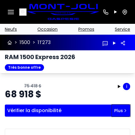
Search
Neufs
Occasion
Promos
Service
>
1500
>
1T273
RAM 1500 Express 2026
Très bonne offre
75 418
$
i
68 918
$
Vérifier la disponibilité
Plus