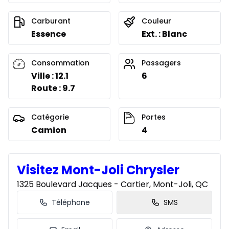
À partir de :
Location sur 60 mois
207
$
/
Sem.
Carburant
Couleur
0.00 $ d'acompte • 4.99%
Essence
Ext. : Blanc
Location sur 51 mois
Consommation
Passagers
À partir de :
Ville : 12.1
6
Location sur 51 mois
209
$
/
Sem.
Route : 9.7
0.00 $ d'acompte • 3.49%
Catégorie
Portes
Location sur 48 mois
Camion
4
À partir de :
Location sur 48 mois
216
$
/
Sem.
0.00 $ d'acompte • 3.49%
Visitez Mont-Joli Chrysler
1325 Boulevard Jacques - Cartier, Mont-Joli, QC
Location sur 42 mois
Téléphone
SMS
À partir de :
Location sur 42 mois
212
$
/
Sem.
0.00 $ d'acompte • 1.49%