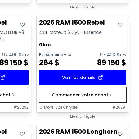
En stock
Mention légale
bel
2026 RAM 1500 Rebel
: MOTEUR V8
4x4, Moteur: 6 Cyl. - Essence
S
ssence
0 km
97 400
$
97 400
$
Par semaine
+ tx
+ tx
+ tx
89 150
$
264
$
89 150
$
Voir les détails
chat
Commencer votre achat
#
26292
Mont-Joli Chrysler
#
26291
En stock
Mention légale
bel
2026 RAM 1500 Longhorn