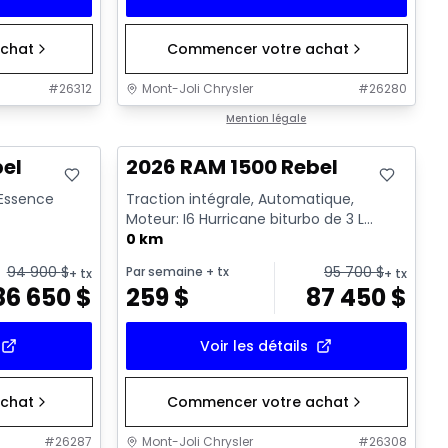
chat
Commencer votre achat
#
26312
Mont-Joli Chrysler
#
26280
En stock
Mention légale
bel
2026 RAM 1500 Rebel
- Essence
Traction intégrale, Automatique,
Moteur: I6 Hurricane biturbo de 3 L
rendement standard avec arrêt a...
0 km
94 900
$
95 700
$
Par semaine
+ tx
+ tx
+ tx
86 650
$
259
$
87 450
$
Voir les détails
chat
Commencer votre achat
#
26287
Mont-Joli Chrysler
#
26308