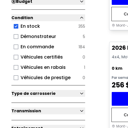
Budget
C
Condition
Mont-J
En stock
355
En sto
Démonstrateur
5
En commande
2026 
184
Véhicules certifiés
4x4, Mot
0
Véhicules en rabais
1
0 km
Véhicules de prestige
0
Par sema
256
Type de carrosserie
Transmission
C
Mont-J