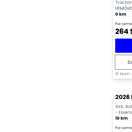
Tractio
HEMI(MD
ECO/ETO
0 km
Par sema
264
C
Mont-J
En sto
2026 
4x4, Aut
- Essen
10 km
Par sema