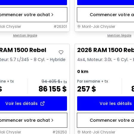
ommencer votre achat
Commencer votre a
oli Chrysler
#
26301
Mont-Joli Chrysler
ck
Mention légale
En stock
Mention légale
RAM 1500 Rebel
2026 RAM 1500 Re
eur: 5.7 L/345 - 8 Cyl. - Hybride
4x4, Moteur: 3.0L - 6 Cyl. 
0 km
94 405
$
ine
+ tx
Par semaine
+ tx
+ tx
$
86 155
$
257
$
Voir les détails
Voir les détails
ommencer votre achat
Commencer votre a
oli Chrysler
#
26250
Mont-Joli Chrysler