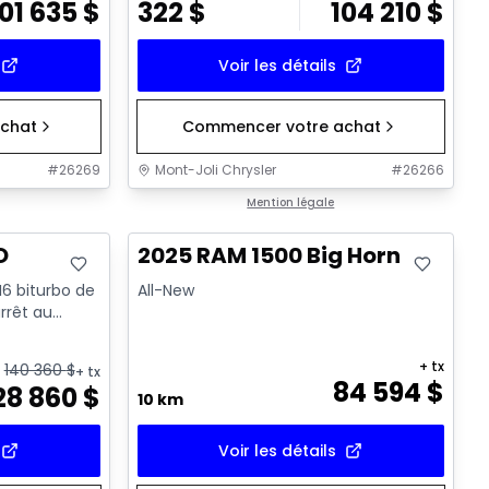
101 635
$
322
$
104 210
$
Voir les détails
chat
Commencer votre achat
#
26269
Mont-Joli Chrysler
#
26266
En stock
Mention légale
O
2025 RAM 1500 Big Horn
I6 biturbo de
All-New
rrêt au
+ tx
140 360
$
+ tx
84 594
$
28 860
$
10 km
Voir les détails