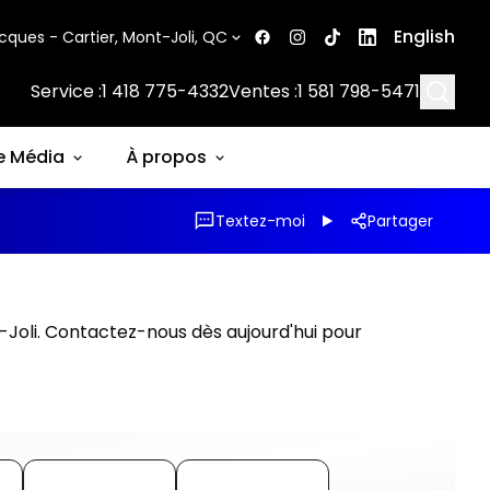
English
cques - Cartier, Mont-Joli, QC
Searc
Service :
1 418 775-4332
Ventes :
1 581 798-5471
e Média
À propos
Textez-moi
Partager
-Joli. Contactez-nous dès aujourd'hui pour