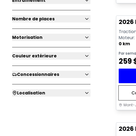
Entraînement
En sto
Nombre de places
2026 
Traction
Motorisation
Moteur: 
rendeme
0 km
Par sema
Couleur extérieure
259
Concessionnaires
Localisation
C
Mont-J
En sto
2026 