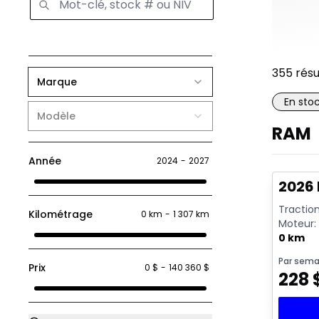
355
résu
Marque
En sto
Modèle
RAM
En sto
Année
2024
-
2027
2026 
Traction
Kilométrage
0 km
-
1 307 km
Moteur: 
rendeme
0 km
Par sema
Prix
0 $
-
140 360 $
228