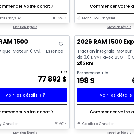
ommencer votre achat
Commencer votre a
oli Chrysler
#
26264
Mont-Joli Chrysler
ck
Mention légale
En stock
Mention légale
 RAM 1500
2026 RAM 1500 Exp
ique, Moteur: 6 Cyl. - Essence
Traction intégrale, Moteur:
de 3,6 L VVT avec BSG - 6 C
285 km
+ tx
Par semaine
+ tx
77 892
$
198
$
Voir les détails
Voir les détails
ommencer votre achat
Commencer votre a
y Chrysler
#
1V014
Capitale Chrysler
ck
Mention légale
En stock
Mention légale