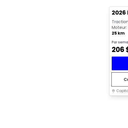
2026 
Traction
Moteur: 
rendeme
25 km
Par sema
206
C
Capita