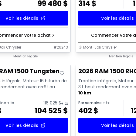
$
99 480
$
314
$
Voir les détails
Voir les détails
ommencer votre achat
Commencer votre a
oli Chrysler
#
26243
Mont-Joli Chrysler
ck
Mention légale
En stock
Mention légale
 RAM 1500 Tungsten
2026 RAM 1500 RH
 intégrale, Moteur: I6 biturbo de
Traction intégrale, Moteur: 
t rendement avec arrêt au
3 L haut rendement avec a
 6 Cyl. - Essenc...
ralenti - 6 Cyl. - Essenc...
10 km
116 025
$
ine
+ tx
Par semaine
+ tx
+ tx
$
104 525
$
402
$
1
Voir les détails
Voir les détails