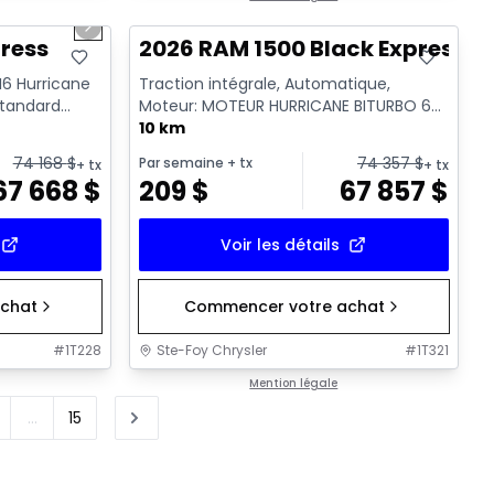
Next slide
ress
2026 RAM 1500 Black Express
 I6 Hurricane
Traction intégrale, Automatique,
standard
Moteur: MOTEUR HURRICANE BITURBO 6
CYL 3L SYST A/ ARR-DEM - 6 Cyl. ...
10 km
74 168
$
74 357
$
Par semaine
+ tx
+ tx
+ tx
67 668
$
209
$
67 857
$
Voir les détails
chat
Commencer votre achat
#
1T228
Ste-Foy Chrysler
#
1T321
Mention légale
...
15