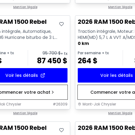
ck
Mention légale
En stock
Mention légale
RAM 1500 Rebel
2026 RAM 1500 Re
 intégrale, Automatique,
Traction intégrale, Moteur
I6 Hurricane biturbo de 3 L
HEMI(MD) 5,7 L A VVT A/MD
nt standard avec arrêt a...
ECO/ETORQUE - 6 Cyl. - E
0 km
95 700
$
ine
+ tx
Par semaine
+ tx
+ tx
$
87 450
$
264
$
Voir les détails
Voir les détails
ommencer votre achat
Commencer votre a
oli Chrysler
#
26309
Mont-Joli Chrysler
ck
Mention légale
En stock
Mention légale
RAM 1500 Rebel
2026 RAM 1500 Re