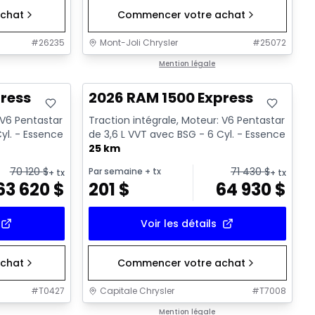
chat
Commencer votre achat
#
26235
Mont-Joli Chrysler
#
25072
En stock
Mention légale
ress
2026 RAM 1500 Express
 V6 Pentastar
Traction intégrale, Moteur: V6 Pentastar
yl. - Essence
de 3,6 L VVT avec BSG - 6 Cyl. - Essence
25 km
70 120
$
71 430
$
Par semaine
+ tx
+ tx
+ tx
63 620
$
201
$
64 930
$
Voir les détails
chat
Commencer votre achat
#
T0427
Capitale Chrysler
#
T7008
1/7
En stock
Mention légale