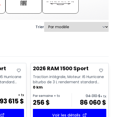
Trier
En stock
ort
2026 RAM 1500 Sport
 I6 Hurricane
Traction intégrale, Moteur: I6 Hurricane
standard
biturbo de 3 L rendement standard
avec arrêt au ralenti - 6...
0 km
+ tx
94 310
$
Par semaine
+ tx
+ tx
93 615
$
256
$
86 060
$
Voir les détails