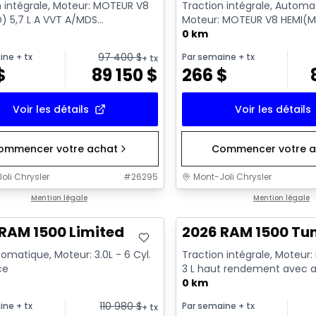
n intégrale, Moteur: MOTEUR V8
Traction intégrale, Automa
) 5,7 L A VVT A/MDS
Moteur: MOTEUR V8 HEMI(MD
RQUE - 4 Cyl. - Essence
VVT A/MDS ECO/ETORQUE - 6
0 km
97 400
$
ine
+ tx
Par semaine
+ tx
+ tx
$
89 150
$
266
$
Voir les détails
Voir les détails
ommencer votre achat
Commencer votre a
oli Chrysler
#
26295
Mont-Joli Chrysler
ck
Mention légale
En stock
Mention légale
RAM 1500 Limited
2026 RAM 1500 Tu
omatique, Moteur: 3.0L - 6 Cyl.
Traction intégrale, Moteur: 
ce
3 L haut rendement avec a
ralenti - 6 Cyl. - Essenc...
0 km
110 980
$
ine
+ tx
Par semaine
+ tx
+ tx