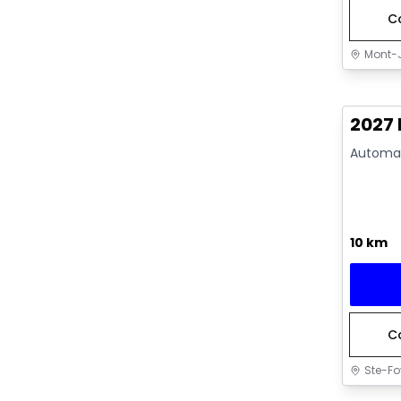
C
Mont-J
En sto
2027
Automat
10 km
C
Ste-Fo
En sto