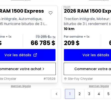
Previous slide
RAM 1500 Express
2026 RAM 1500 Exp
 intégrale, Automatique,
Traction intégrale, Moteur:
I6 Hurricane biturbo de 3 L
biturbo de 3 L rendement 
nt standard avec arrêt a...
avec arrêt au ralenti - 6...
10 km
73 285
$
ine
+ tx
Par semaine
+ tx
+ tx
$
66 785
$
209
$
Voir les détails
Voir les détails
ommencer votre achat
Commencer votre a
le Chrysler
#
T0528
Ste-Foy Chrysler
Mention légale
Mention légale
1
2
3
4
5