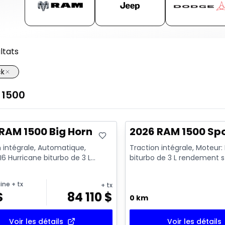
ltats
ck
1500
ck
En stock
RAM 1500 Big Horn
2026 RAM 1500 Sp
 intégrale, Automatique,
Traction intégrale, Moteur:
I6 Hurricane biturbo de 3 L
biturbo de 3 L rendement 
nt standard avec arrêt a...
avec arrêt au ralenti - 6...
ine
+ tx
+ tx
$
84 110
$
0 km
Voir les détails
Voir les détails