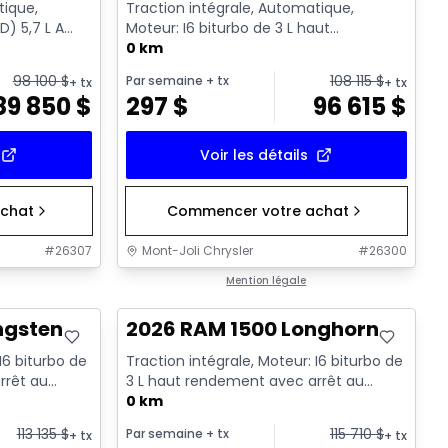
tique,
Traction intégrale, Automatique,
) 5,7 L A
Moteur: I6 biturbo de 3 L haut
 Cyl. -...
rendement avec arrêt au ralenti - 6 ...
0 km
98 100
$
108 115
$
Par semaine
+ tx
+ tx
+ tx
89 850
$
297
$
96 615
$
Voir les détails
chat
Commencer votre achat
#
26307
Mont-Joli Chrysler
#
26300
En stock
Mention légale
ngsten
2026 RAM 1500 Longhorn
I6 biturbo de
Traction intégrale, Moteur: I6 biturbo de
rrêt au
3 L haut rendement avec arrêt au
ralenti - 6 Cyl. - Essenc...
0 km
113 135
$
115 710
$
Par semaine
+ tx
+ tx
+ tx