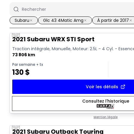
Subaru
Glc 43 4Matic Amg
À partir de 2017
Previous slide
Vidéo disponible
2021 Subaru WRX STI Sport
Traction intégrale, Manuelle, Moteur: 2.5L - 4 Cyl. - Essenc
73 806 km
Par semaine
+ tx
130
$
Voir les détails
Consultez l'historique
Mention légale
Previous slide
2021 Subaru Outback Touring