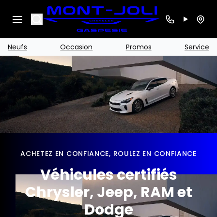
Search
Neufs
Occasion
Promos
Service
ACHETEZ EN CONFIANCE, ROULEZ EN CONFIANCE
Véhicules certifiés
Chrysler, Jeep, RAM et
Dodge