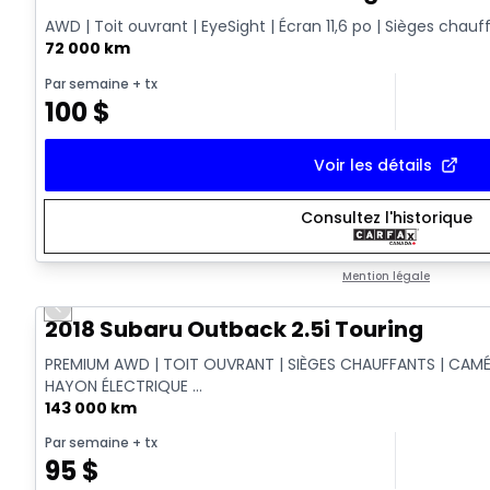
AWD | Toit ouvrant | EyeSight | Écran 11,6 po | Sièges chauf
72 000 km
Par semaine
+ tx
100
$
Voir les détails
Consultez l'historique
Mention légale
Previous slide
2018 Subaru Outback 2.5i Touring
PREMIUM AWD | TOIT OUVRANT | SIÈGES CHAUFFANTS | CAMÉR
HAYON ÉLECTRIQUE ...
143 000 km
Par semaine
+ tx
95
$