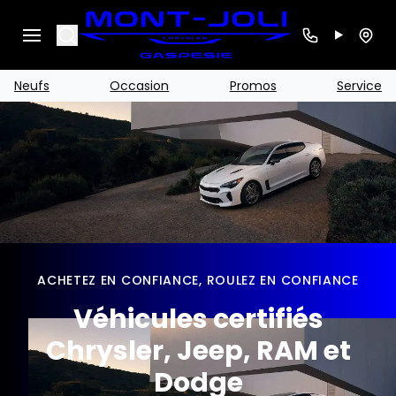
Search
Neufs
Occasion
Promos
Service
ACHETEZ EN CONFIANCE, ROULEZ EN CONFIANCE
Véhicules certifiés
Chrysler, Jeep, RAM et
Dodge