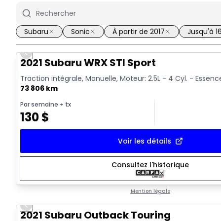
Subaru
Sonic
À partir de 2017
Jusqu'à 1
Previous slide
Vidéo disponible
2021 Subaru WRX STI Sport
Traction intégrale, Manuelle, Moteur: 2.5L - 4 Cyl. - Essenc
73 806 km
Par semaine
+ tx
130
$
Voir les détails
Consultez l'historique
Mention légale
Previous slide
2021 Subaru Outback Touring