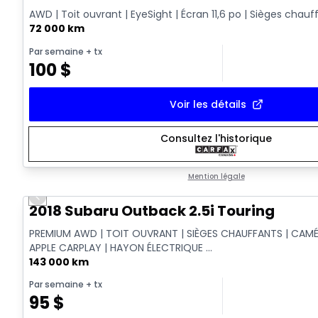
AWD | Toit ouvrant | EyeSight | Écran 11,6 po | Sièges chauf
72 000 km
Par semaine
+ tx
100
$
Voir les détails
Consultez l'historique
Mention légale
Previous slide
2018 Subaru Outback 2.5i Touring
PREMIUM AWD | TOIT OUVRANT | SIÈGES CHAUFFANTS | CAMÉ
APPLE CARPLAY | HAYON ÉLECTRIQUE ...
143 000 km
Par semaine
+ tx
95
$