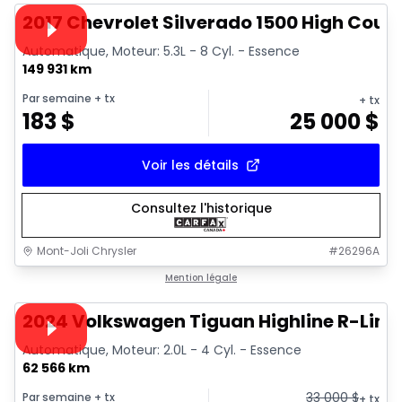
Vidéo disponible
2017 Chevrolet Silverado 1500 High Coun
Automatique, Moteur: 5.3L - 8 Cyl. - Essence
149 931 km
Par semaine
+ tx
+ tx
183
$
25 000
$
Voir les détails
Consultez l'historique
Mont-Joli Chrysler
#
26296A
1/17
Très bonne offre
Mention légale
Vidéo disponible
2024 Volkswagen Tiguan Highline R-Line
Automatique, Moteur: 2.0L - 4 Cyl. - Essence
62 566 km
33 000
$
Par semaine
+ tx
+ tx