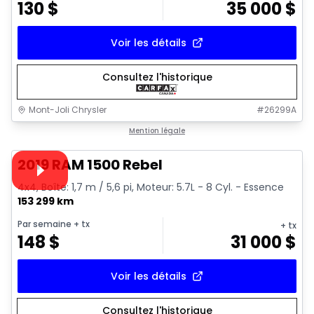
130
$
35 000
$
Voir les détails
Consultez l'historique
Mont-Joli Chrysler
#
26299A
1/15
Très bonne offre
Mention légale
Vidéo disponible
2019 RAM 1500 Rebel
4x4, Boîte: 1,7 m / 5,6 pi, Moteur: 5.7L - 8 Cyl. - Essence
153 299 km
Par semaine
+ tx
+ tx
148
$
31 000
$
Voir les détails
Consultez l'historique