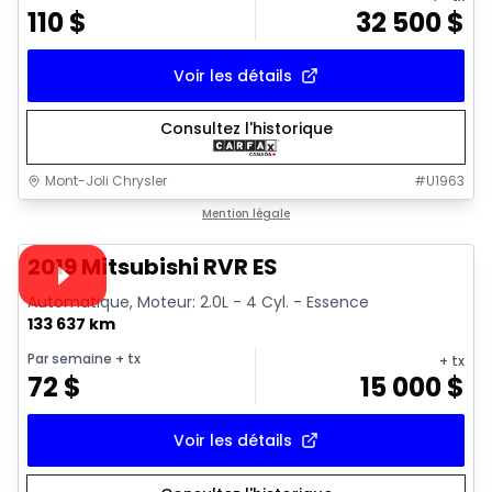
110
$
32 500
$
Voir les détails
Consultez l'historique
Mont-Joli Chrysler
#
U1963
1/15
Très bonne offre
Mention légale
Vidéo disponible
2019 Mitsubishi RVR ES
Automatique, Moteur: 2.0L - 4 Cyl. - Essence
133 637 km
Par semaine
+ tx
+ tx
72
$
15 000
$
Voir les détails