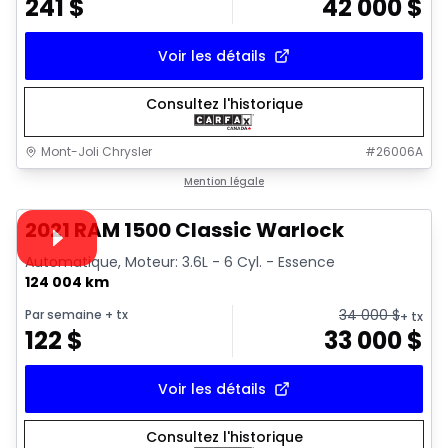
241
$
42 000
$
Voir les détails
Consultez l'historique
Mont-Joli Chrysler
#
26006A
1/14
Très bonne offre
Mention légale
Vidéo disponible
2021 RAM 1500 Classic Warlock
Automatique, Moteur: 3.6L - 6 Cyl. - Essence
124 004 km
34 000
$
Par semaine
+ tx
+ tx
122
$
33 000
$
Voir les détails
Consultez l'historique