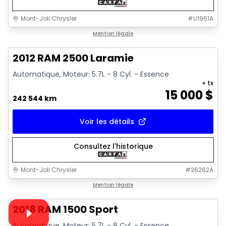
Mont-Joli Chrysler
#
U1961A
Très bonne offre
Mention légale
2012 RAM 2500 Laramie
Automatique, Moteur: 5.7L - 8 Cyl. - Essence
+ tx
15 000
$
242 544 km
Voir les détails
Consultez l'historique
Mont-Joli Chrysler
#
26262A
1/15
Très bonne offre
Mention légale
Vidéo disponible
2018 RAM 1500 Sport
Automatique, Moteur: 5.7L - 8 Cyl. - Essence