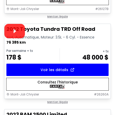
Mont-Joli Chrysler
#
26127B
1/16
Très bonne offre
Mention légale
Vidéo disponible
2022 Toyota Tundra TRD Off Road
4x4, Automatique, Moteur: 3.5L - 6 Cyl. - Essence
76 385 km
Par semaine
+ tx
+ tx
178
$
48 000
$
Voir les détails
Consultez l'historique
Mont-Joli Chrysler
#
26260A
1/15
Très bonne offre
Mention légale
2023 RAM 2500 Limited