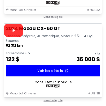
Mont-Joli Chrysler
#
26303A
1/15
Très bonne offre
Mention légale
Vidéo disponible
2024 Mazda CX-50 GT
Traction intégrale, Automatique, Moteur: 2.5L - 4 Cyl. -
Essence
82 312 km
Par semaine
+ tx
+ tx
122
$
36 000
$
Voir les détails
Consultez l'historique
Mont-Joli Chrysler
#
U1913B
1/14
Très bonne offre
Mention légale