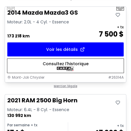
Previous slide
Next 
2014 Mazda Mazda3 GS
Moteur: 2.0L - 4 Cyl. - Essence
+ tx
7 500
$
173 218 km
Voir les détails
Consultez l'historique
Mont-Joli Chrysler
#
26314A
Très bonne offre
Mention légale
2021 RAM 2500 Big Horn
Moteur: 6.4L - 8 Cyl. - Essence
130 992 km
Par semaine
+ tx
+ tx