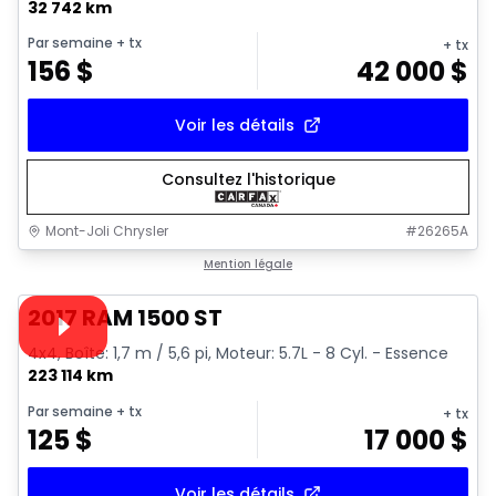
32 742 km
Par semaine
+ tx
+ tx
156
$
42 000
$
Voir les détails
Consultez l'historique
Mont-Joli Chrysler
#
26265A
1/16
Très bonne offre
Mention légale
Vidéo disponible
2017 RAM 1500 ST
4x4, Boîte: 1,7 m / 5,6 pi, Moteur: 5.7L - 8 Cyl. - Essence
223 114 km
Par semaine
+ tx
+ tx
125
$
17 000
$
Voir les détails