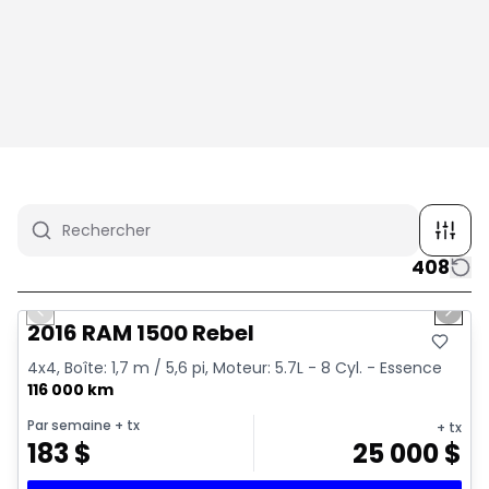
408
1/2
Très bonne offre
Previous slide
Next 
2016 RAM 1500 Rebel
4x4, Boîte: 1,7 m / 5,6 pi, Moteur: 5.7L - 8 Cyl. - Essence
116 000 km
Par semaine
+ tx
+ tx
183
$
25 000
$