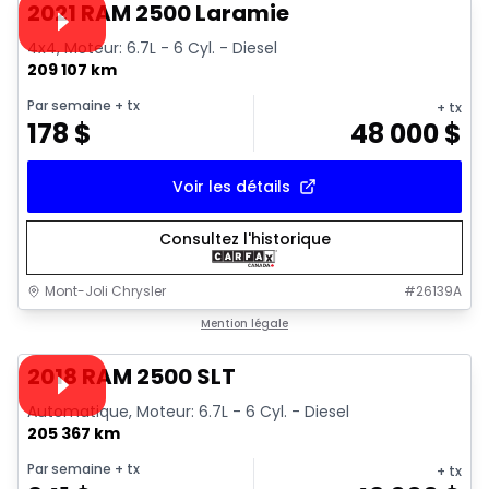
Vidéo disponible
2021 RAM 2500 Laramie
4x4, Moteur: 6.7L - 6 Cyl. - Diesel
209 107 km
Par semaine
+ tx
+ tx
178
$
48 000
$
Voir les détails
Consultez l'historique
Mont-Joli Chrysler
#
26139A
1/18
Très bonne offre
Mention légale
Vidéo disponible
2018 RAM 2500 SLT
Automatique, Moteur: 6.7L - 6 Cyl. - Diesel
205 367 km
Par semaine
+ tx
+ tx