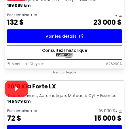
189 088 km
Par semaine
+ tx
+ tx
132
$
23 000
$
Voir les détails
Consultez l'historique
Mont-Joli Chrysler
#
26290A
1/15
Très bonne offre
Mention légale
Vidéo disponible
2019 Kia Forte LX
Traction avant, Automatique, Moteur: 4 Cyl. - Essence
145 979 km
16 000
$
Par semaine
+ tx
+ tx
72
$
15 000
$