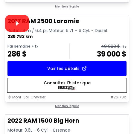
1/15
Très bonne offre
Mention légale
Vidéo disponible
2017 RAM 2500 Laramie
Boîte: 1.9 m / 6.4 pi, Moteur: 6.7L - 6 Cyl. - Diesel
235 783 km
40 000
$
Par semaine
+ tx
+ tx
286
$
39 000
$
Voir les détails
Consultez l'historique
Mont-Joli Chrysler
#
26170a
1/4
Très bonne offre
Mention légale
2022 RAM 1500 Big Horn
Moteur: 3.6L - 6 Cyl. - Essence