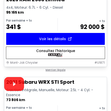
4x4, Moteur: 6.7L - 6 Cyl. - Diesel
95 165 km
Par semaine
+ tx
+ tx
341
$
92 000
$
Voir les détails
Consultez l'historique
Mont-Joli Chrysler
#
U1871
1/16
Très bonne offre
Mention légale
Vidéo disponible
2021 Subaru WRX STI Sport
Traction intégrale, Manuelle, Moteur: 2.5L - 4 Cyl. -
Essence
73 806 km
Par semaine
+ tx
+ tx