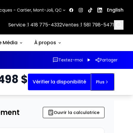
English
cques - Cartier, Mont-Joli, QC
Searc
Service :
1 418 775-4332
Ventes :
1 581 798-5471
e Média
À propos
Textez-moi
Partager
 498
$
Vérifier la disponibilité
Plus
ement
Ouvrir la calculatrice