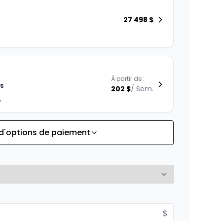
27 498
$
À partir de :
is
202
$
/
Sem.
%
 d'options de paiement
À partir de :
is
290
$
/
Sem.
%
$