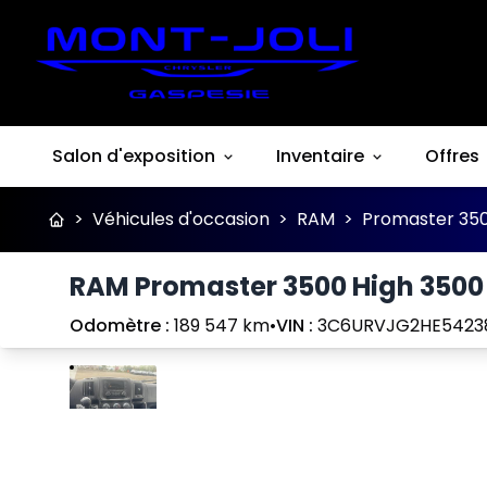
Salon d'exposition
Inventaire
Offres
>
Véhicules d'occasion
>
RAM
>
Promaster 350
RAM Promaster 3500 High 3500 
Odomètre :
189 547 km
•
VIN :
3C6URVJG2HE5423
Arrêter
Précédent
Suivant