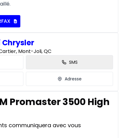
illé.
RFAX
i Chrysler
artier, Mont-Joli, QC
SMS
Adresse
AM Promaster 3500 High
ants communiquera avec vous