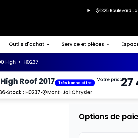
1325 Boulevard Ja
Outils d'achat
Service et pièces
Espac
0 High
>
H0237
27
High Roof 2017
Votre prix
:
Très bonne offre
86
•
Stock :
H0237
•
Mont-Joli Chrysler
Options de pai