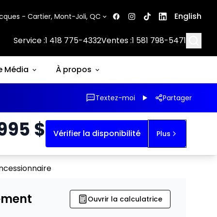
English
cques - Cartier, Mont-Joli, QC
Searc
Service :
1 418 775-4332
Ventes :
1 581 798-5471
e Média
À propos
Textez-moi
Partager
 995
$
Vérifier la disponibilité
Plus
ncessionnaire
ement
Ouvrir la calculatrice