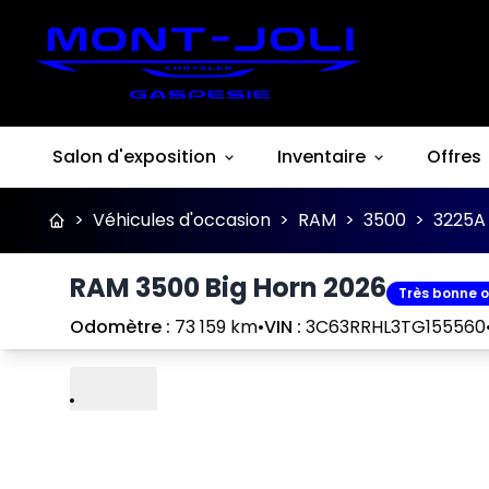
Salon d'exposition
Inventaire
Offres
>
Véhicules d'occasion
>
RAM
>
3500
>
3225A
RAM 3500 Big Horn 2026
Très bonne o
Odomètre :
73 159 km
•
VIN :
3C63RRHL3TG155560
Lire
Précédent
Suivant