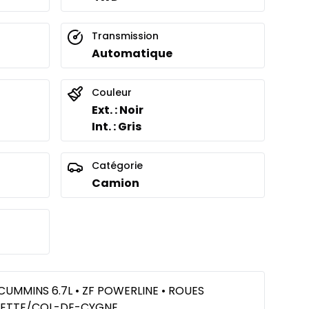
Transmission
Automatique
À partir de :
is
907
$
/
Sem.
%
Couleur
Ext. : Noir
Int. : Gris
Catégorie
Camion
 CUMMINS 6.7L • ZF POWERLINE • ROUES
ELLETTE/COL-DE-CYGNE