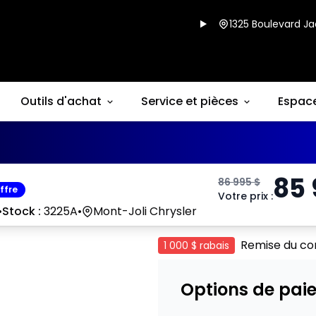
1325 Boulevard Ja
Outils d'achat
Service et pièces
Espac
85
86 995
$
ffre
Votre prix
:
•
Stock :
3225A
•
Mont-Joli Chrysler
Remise du co
1 000 $
rabais
Options de pai