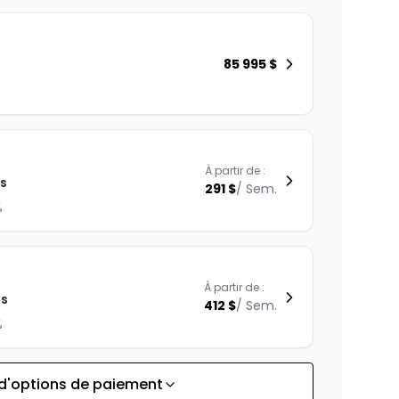
85 995
$
À partir de :
is
291
$
/
Sem.
%
À partir de :
is
412
$
/
Sem.
%
 d'options de paiement