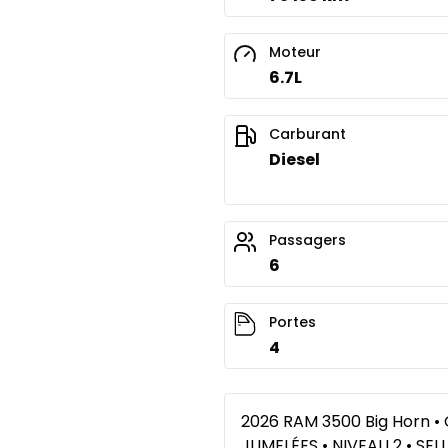
Moteur
Financement sur 24 mois
6.7L
Financement sur 24 mo
0.00 $ d'acompte • 8.99
Carburant
Diesel
Passagers
6
Portes
4
2026 RAM 3500 Big Horn •
JUMELÉES • NIVEAU 2 • S