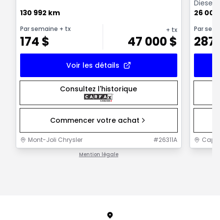
Diesel
130 992 km
26 000
Par semaine
+ tx
Par sem
+ tx
174
$
47 000
$
287
Voir les détails
Consultez l'historique
Commencer votre achat
Mont-Joli Chrysler
#
26311A
Capit
Mention légale
1 / 1