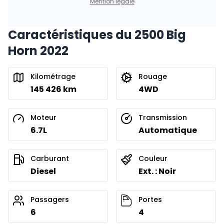
Mention légale
Caractéristiques du 2500 Big
Financement sur 24 mois
À partir de :
Horn 2022
Financement sur 24 mois
611
$
/
Sem.
0.00 $ d'acompte • 8.99%
Kilométrage
Rouage
145 426 km
4WD
Moteur
Transmission
6.7L
Automatique
Carburant
Couleur
Diesel
Ext. : Noir
Passagers
Portes
6
4