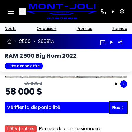
Search
Neufs
Occasion
Promos
Service
>
2500
>
26081A
RAM 2500 Big Horn 2022
Très bonne offre
Arrêter
Précédent
Suivant
59 995
$
i
58 000
$
Vérifier la disponibilité
Plus
Remise du concessionnaire
1 995 $
rabais