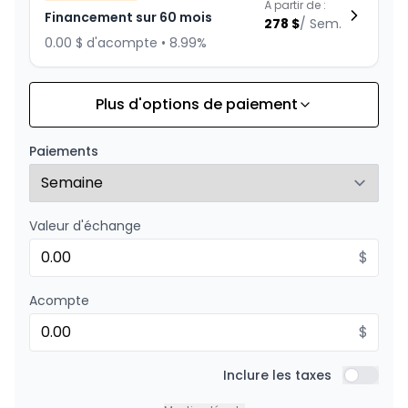
À partir de :
Financement sur 60 mois
278
$
/
Sem.
0.00 $ d'acompte • 8.99%
Plus d'options de paiement
Financement sur 72 mois
À partir de :
Financement sur 72 mois
241
$
/
Sem.
Paiements
0.00 $ d'acompte • 8.99%
Valeur d'échange
Financement sur 48 mois
À partir de :
Financement sur 48 mois
$
333
$
/
Sem.
0.00 $ d'acompte • 8.99%
Acompte
$
Financement sur 36 mois
À partir de :
Financement sur 36 mois
Inclure les taxes
426
$
/
Sem.
Inclure l
0.00 $ d'acompte • 8.99%