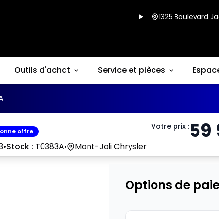
1325 Boulevard Ja
Outils d'achat
Service et pièces
Espac
A
59
Votre prix
:
bonne offre
3
•
Stock :
T0383A
•
Mont-Joli Chrysler
Options de pai