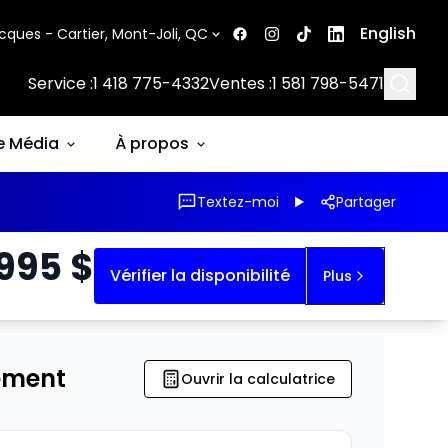
English
cques - Cartier, Mont-Joli, QC
Searc
Service :
1 418 775-4332
Ventes :
1 581 798-5471
e Média
À propos
Textez-moi
Partager
 995
$
Vérifier la disponibilité
Plus
ement
Ouvrir la calculatrice