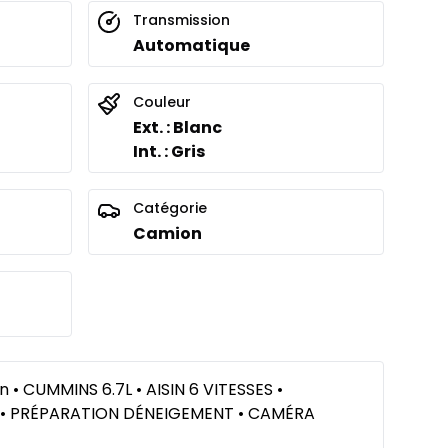
Transmission
Automatique
À partir de :
is
632
$
/
Sem.
%
Couleur
Ext. : Blanc
Int. : Gris
Catégorie
Camion
• CUMMINS 6.7L • AISIN 6 VITESSES •
• PRÉPARATION DÉNEIGEMENT • CAMÉRA