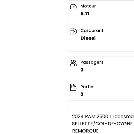
Moteur
Financement sur 24 mois
6.7L
Financement sur 24 mo
0.00 $ d'acompte • 8.99
Carburant
Diesel
Passagers
3
Portes
2
2024 RAM 2500 Tradesman 
SELLETTE/COL-DE-CYGNE 
REMORQUE