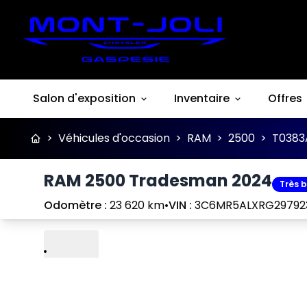
Salon d'exposition
Inventaire
Offres
>
Véhicules d'occasion
>
RAM
>
2500
>
T0383
RAM 2500 Tradesman 2024
Très 
Odomètre :
23 620 km
•
VIN :
3C6MR5ALXRG29792
Lire
Précédent
Suivant