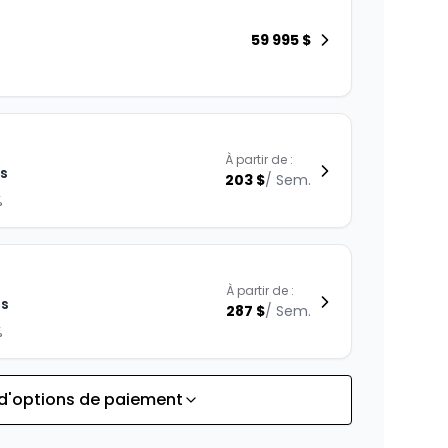
59 995
$
À partir de :
is
203
$
/
Sem.
%
À partir de :
is
287
$
/
Sem.
%
 d'options de paiement
À partir de :
is
223
$
/
Sem.