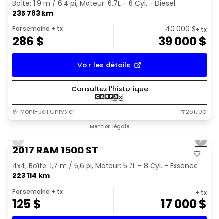
Boîte: 1.9 m / 6.4 pi, Moteur: 6.7L - 6 Cyl. - Diesel
235 783 km
40 000
$
Par semaine
+ tx
+ tx
286
$
39 000
$
Voir les détails
Consultez l'historique
Mont-Joli Chrysler
#
26170a
1/16
Très bonne offre
Mention légale
Previous slide
Next 
Vidéo disponible
2017 RAM 1500 ST
4x4, Boîte: 1,7 m / 5,6 pi, Moteur: 5.7L - 8 Cyl. - Essence
223 114 km
Par semaine
+ tx
+ tx
125
$
17 000
$