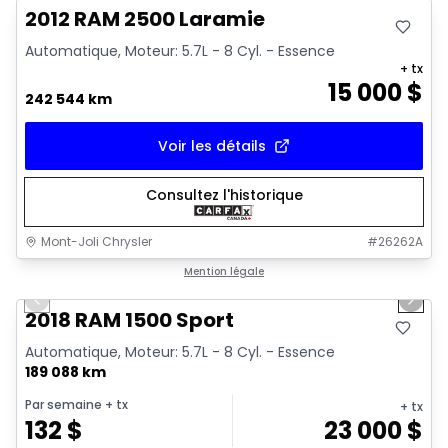
2012 RAM 2500 Laramie
Automatique, Moteur: 5.7L - 8 Cyl. - Essence
+ tx
15 000
$
242 544 km
Voir les détails
Consultez l'historique
Mont-Joli Chrysler
#
26262A
1/15
Très bonne offre
Mention légale
Previous slide
Next 
Vidéo disponible
2018 RAM 1500 Sport
Automatique, Moteur: 5.7L - 8 Cyl. - Essence
189 088 km
Par semaine
+ tx
+ tx
132
$
23 000
$