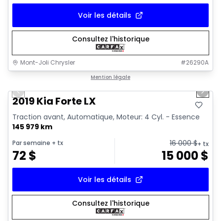
Voir les détails
Consultez l'historique
Mont-Joli Chrysler
#
26290A
1/15
Très bonne offre
Mention légale
Previous slide
Next 
Vidéo disponible
2019 Kia Forte LX
Traction avant, Automatique, Moteur: 4 Cyl. - Essence
145 979 km
16 000
$
Par semaine
+ tx
+ tx
72
$
15 000
$
Voir les détails
Consultez l'historique