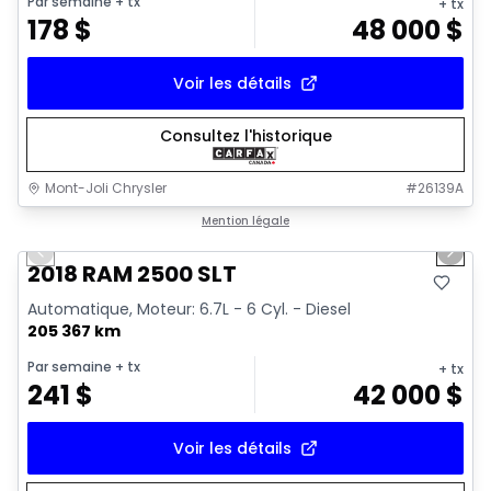
Par semaine
+ tx
+ tx
178
$
48 000
$
Voir les détails
Consultez l'historique
Mont-Joli Chrysler
#
26139A
1/18
Très bonne offre
Mention légale
Previous slide
Next 
Vidéo disponible
2018 RAM 2500 SLT
Automatique, Moteur: 6.7L - 6 Cyl. - Diesel
205 367 km
Par semaine
+ tx
+ tx
241
$
42 000
$
Voir les détails