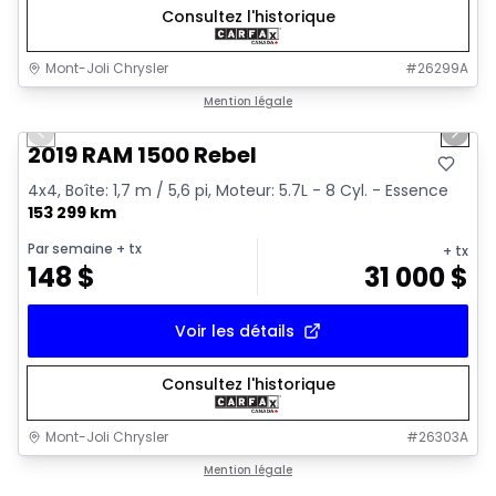
Consultez l'historique
Mont-Joli Chrysler
#
26299A
1/15
Très bonne offre
Mention légale
Previous slide
Next 
Vidéo disponible
2019 RAM 1500 Rebel
4x4, Boîte: 1,7 m / 5,6 pi, Moteur: 5.7L - 8 Cyl. - Essence
153 299 km
Par semaine
+ tx
+ tx
148
$
31 000
$
Voir les détails
Consultez l'historique
Mont-Joli Chrysler
#
26303A
1/15
Très bonne offre
Mention légale