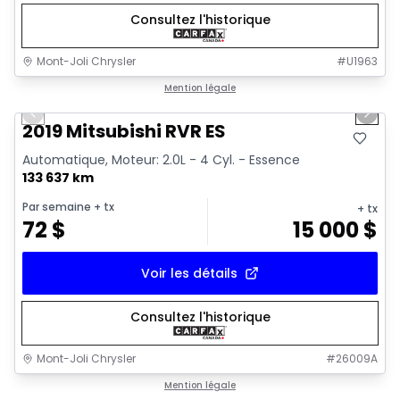
Consultez l'historique
Mont-Joli Chrysler
#
U1963
1/15
Très bonne offre
Mention légale
Previous slide
Next 
Vidéo disponible
2019 Mitsubishi RVR ES
Automatique, Moteur: 2.0L - 4 Cyl. - Essence
133 637 km
Par semaine
+ tx
+ tx
72
$
15 000
$
Voir les détails
Consultez l'historique
Mont-Joli Chrysler
#
26009A
1/4
Très bonne offre
Mention légale