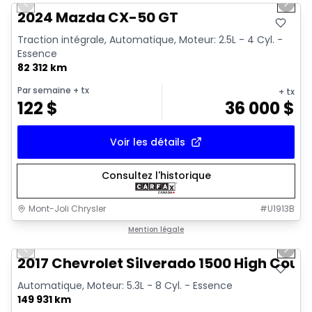
Previous slide
Next 
Vidéo disponible
2024 Mazda CX-50 GT
Traction intégrale, Automatique, Moteur: 2.5L - 4 Cyl. -
Essence
82 312 km
Par semaine
+ tx
+ tx
122
$
36 000
$
Voir les détails
Consultez l'historique
Mont-Joli Chrysler
#
U1913B
1/14
Très bonne offre
Mention légale
Previous slide
Next 
Vidéo disponible
2017 Chevrolet Silverado 1500 High Coun
Automatique, Moteur: 5.3L - 8 Cyl. - Essence
149 931 km