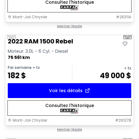
Consultez l'historique
Mont-Joli Chrysler
#
26311A
1/14
Très bonne offre
Mention légale
Previous slide
Next 
2022 RAM 1500 Rebel
Moteur: 3.0L - 6 Cyl. - Diesel
75 561 km
Par semaine
+ tx
+ tx
182
$
49 000
$
Voir les détails
Consultez l'historique
Mont-Joli Chrysler
#
26127B
1/16
Très bonne offre
Mention légale