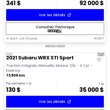
341
$
92 000
$
Voir les détails
Consultez l'historique
Mont-Joli Chrysler
#
U1871
1/16
Très bonne offre
Mention légale
Previous slide
Next 
Vidéo disponible
2021 Subaru WRX STI Sport
Traction intégrale, Manuelle, Moteur: 2.5L - 4 Cyl. -
Essence
73 806 km
Par semaine
+ tx
+ tx
130
$
35 000
$
Voir les détails