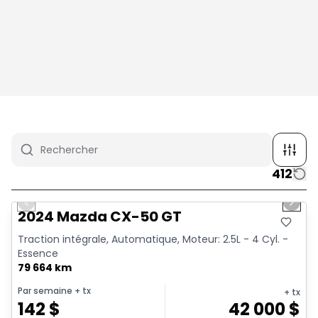
412
1/4
Très bonne offre
Previous slide
Next 
2024 Mazda CX-50 GT
Traction intégrale, Automatique, Moteur: 2.5L - 4 Cyl. -
Essence
79 664 km
Par semaine
+ tx
+ tx
142
$
42 000
$