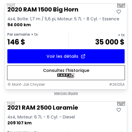
Previous slide
Next 
2020 RAM 1500 Big Horn
4x4, Boîte: 1,7 m / 5,6 pi, Moteur: 5.7L - 8 Cyl. - Essence
94 000 km
Par semaine
+ tx
+ tx
146
$
35 000
$
Voir les détails
Consultez l'historique
Mont-Joli Chrysler
#
26125A
1/15
Très bonne offre
Mention légale
Previous slide
Next 
Vidéo disponible
2021 RAM 2500 Laramie
4x4, Moteur: 6.7L - 6 Cyl. - Diesel
209 107 km