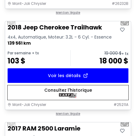
Mont-Joli Chrysler
#
26232B
1/2
Très bonne offre
Mention légale
Previous slide
Next 
2018 Jeep Cherokee Trailhawk
4x4, Automatique, Moteur: 3.2L - 6 Cyl. - Essence
139 561 km
19 000
$
Par semaine
+ tx
+ tx
103
$
18 000
$
Voir les détails
Consultez l'historique
Mont-Joli Chrysler
#
25211A
1/15
Très bonne offre
Mention légale
Previous slide
Next 
Vidéo disponible
2017 RAM 2500 Laramie