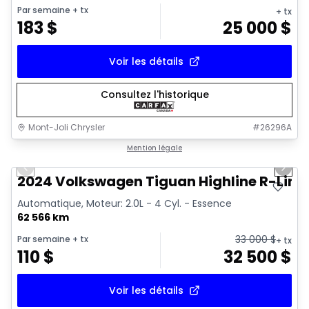
Par semaine
+ tx
+ tx
183
$
25 000
$
Voir les détails
Consultez l'historique
Mont-Joli Chrysler
#
26296A
1/17
Très bonne offre
Mention légale
Previous slide
Next 
Vidéo disponible
2024 Volkswagen Tiguan Highline R-Line
Automatique, Moteur: 2.0L - 4 Cyl. - Essence
62 566 km
33 000
$
Par semaine
+ tx
+ tx
110
$
32 500
$
Voir les détails