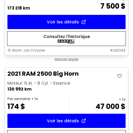
7 500
$
173 218 km
Voir les détails
Consultez l'historique
Mont-Joli Chrysler
#
26314A
Très bonne offre
Mention légale
Vidéo disponible
2021 RAM 2500 Big Horn
Moteur: 6.4L - 8 Cyl. - Essence
130 992 km
Par semaine
+ tx
+ tx
174
$
47 000
$
Voir les détails