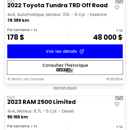
Previous slide
Next 
Vidéo disponible
2022 Toyota Tundra TRD Off Road
4x4, Automatique, Moteur: 3.5L - 6 Cyl. - Essence
76 385 km
Par semaine
+ tx
+ tx
178
$
48 000
$
Voir les détails
Consultez l'historique
Mont-Joli Chrysler
#
26260A
1/15
Très bonne offre
Mention légale
Previous slide
Next 
2023 RAM 2500 Limited
4x4, Moteur: 6.7L - 6 Cyl. - Diesel
95 165 km
Par semaine
+ tx
+ tx