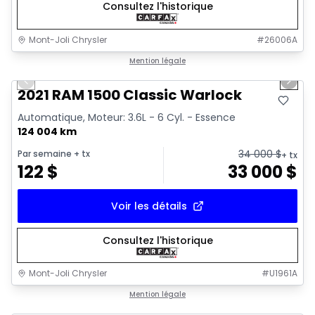
Consultez l'historique
Mont-Joli Chrysler
#
26006A
1/14
Très bonne offre
Mention légale
Previous slide
Next 
Vidéo disponible
2021 RAM 1500 Classic Warlock
Automatique, Moteur: 3.6L - 6 Cyl. - Essence
124 004 km
34 000
$
Par semaine
+ tx
+ tx
122
$
33 000
$
Voir les détails
Consultez l'historique
Mont-Joli Chrysler
#
U1961A
Très bonne offre
Mention légale