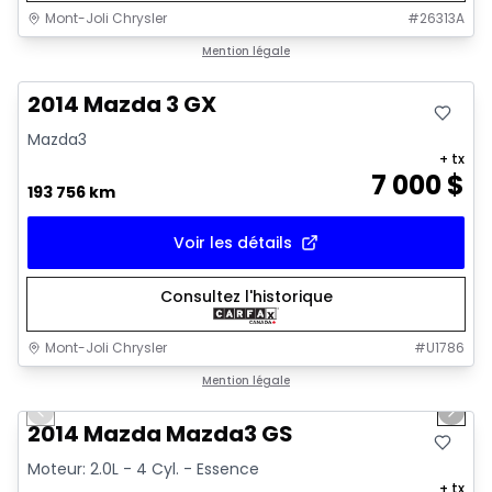
Mont-Joli Chrysler
#
26313A
Très bonne offre
Mention légale
2014 Mazda 3 GX
Mazda3
+ tx
7 000
$
193 756 km
Voir les détails
Consultez l'historique
Mont-Joli Chrysler
#
U1786
1/16
Très bonne offre
Mention légale
Previous slide
Next 
Vidéo disponible
2014 Mazda Mazda3 GS
Moteur: 2.0L - 4 Cyl. - Essence
+ tx