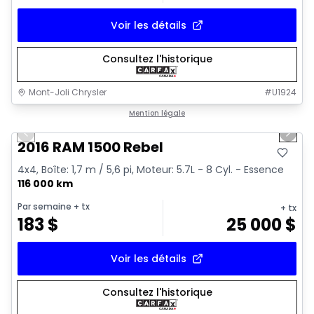
Voir les détails
Consultez l'historique
Mont-Joli Chrysler
#
U1924
1/2
Très bonne offre
Mention légale
Previous slide
Next 
2016 RAM 1500 Rebel
4x4, Boîte: 1,7 m / 5,6 pi, Moteur: 5.7L - 8 Cyl. - Essence
116 000 km
Par semaine
+ tx
+ tx
183
$
25 000
$
Voir les détails
Consultez l'historique