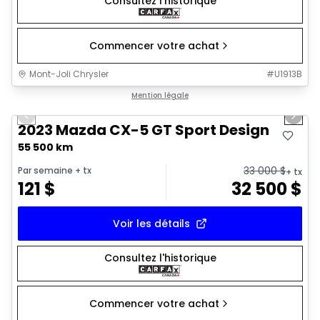
Consultez l'historique
Commencer votre achat
Mont-Joli Chrysler
#
U1913B
1/25
Très bonne offre
Mention légale
Previous slide
Next 
2023 Mazda CX-5 GT Sport Design
55 500 km
33 000
$
Par semaine
+ tx
+ tx
121
$
32 500
$
Voir les détails
Consultez l'historique
Commencer votre achat