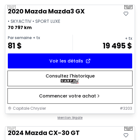
Previous slide
Next 
Vidéo disponible
2020 Mazda Mazda3 GX
• SKYACTIV • SPORT LUXE
70 797 km
Par semaine
+ tx
+ tx
81
$
19 495
$
Voir les détails
Consultez l'historique
Commencer votre achat
Capitale Chrysler
#
3203
1/34
Très bonne offre
Mention légale
Previous slide
Next 
Vidéo disponible
2024 Mazda CX-30 GT