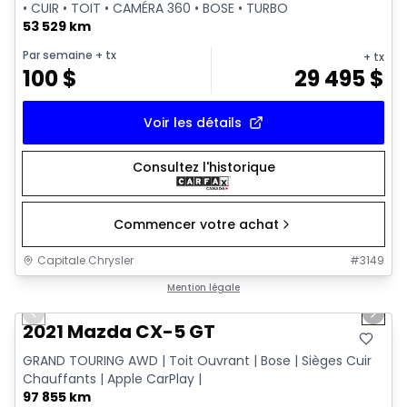
• CUIR • TOIT • CAMÉRA 360 • BOSE • TURBO
53 529 km
Par semaine
+ tx
+ tx
100
$
29 495
$
Voir les détails
Consultez l'historique
Commencer votre achat
Capitale Chrysler
#
3149
1/23
Très bonne offre
Mention légale
Previous slide
Next 
2021 Mazda CX-5 GT
GRAND TOURING AWD | Toit Ouvrant | Bose | Sièges Cuir
Chauffants | Apple CarPlay |
97 855 km