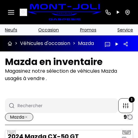
Search
Neufs
Occasion
Promos
Service
>
Véhicules d'occasion
>
Mazda
Mazda en inventaire
Magasinez notre sélection de véhicules Mazda
usagés à vendre .
1
9
Mazda
1/4
Très bonne offre
Previous slide
Next 
2024 Mazda CX-50 GT