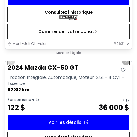
Consultez l'historique
Commencer votre achat
Mont-Joli Chrysler
#
26314A
1/15
Très bonne offre
Mention légale
Previous slide
Next 
Vidéo disponible
2024 Mazda CX-50 GT
Traction intégrale, Automatique, Moteur: 2.5L - 4 Cyl. -
Essence
82 312 km
Par semaine
+ tx
+ tx
122
$
36 000
$
Voir les détails