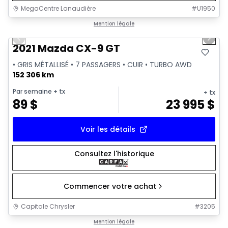
MegaCentre Lanaudière
#
U1950
1/39
Très bonne offre
Mention légale
Previous slide
Next 
Vidéo disponible
2021 Mazda CX-9 GT
• GRIS MÉTALLISÉ • 7 PASSAGERS • CUIR • TURBO AWD
152 306 km
Par semaine
+ tx
+ tx
89
$
23 995
$
Voir les détails
Consultez l'historique
Commencer votre achat
Capitale Chrysler
#
3205
1/31
Très bonne offre
Mention légale