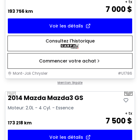
+ tx
7 000
$
193 756 km
Voir les détails
Consultez l'historique
Commencer votre achat
Mont-Joli Chrysler
#
U1786
1/16
Très bonne offre
Mention légale
Previous slide
Next 
Vidéo disponible
2014 Mazda Mazda3 GS
Moteur: 2.0L - 4 Cyl. - Essence
+ tx
7 500
$
173 218 km
Voir les détails