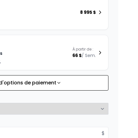
8 995
$
À partir de :
is
66
$
/
Sem.
%
 d'options de paiement
À partir de :
is
95
$
/
Sem.
%
$