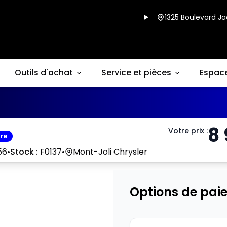
1325 Boulevard Ja
Outils d'achat
Service et pièces
Espac
8
Votre prix
:
fre
56
•
Stock :
F0137
•
Mont-Joli Chrysler
Options de pai