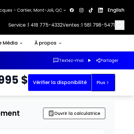
English
cques - Cartier, Mont-Joli, QC
Searc
Service :
1 418 775-4332
Ventes :
1 581 798-5471
e Média
À propos
Textez-moi
Partager
 995
$
Vérifier la disponibilité
Plus
ement
Ouvrir la calculatrice