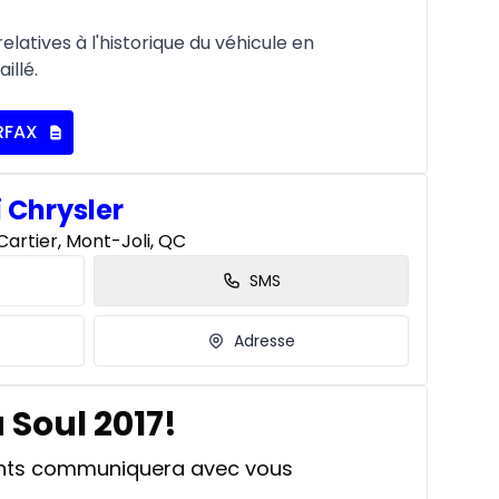
latives à l'historique du véhicule en
illé.
RFAX
i Chrysler
artier, Mont-Joli, QC
SMS
Adresse
 Soul 2017!
ants communiquera avec vous