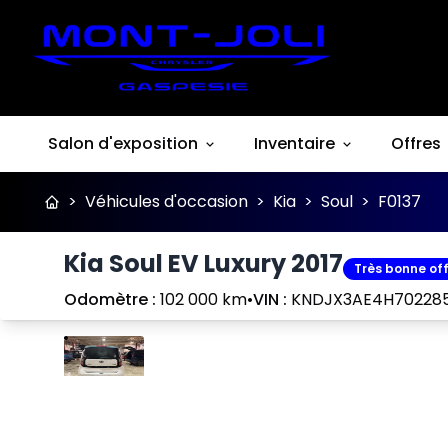
Salon d'exposition
Inventaire
Offres
>
Véhicules d'occasion
>
Kia
>
Soul
>
F0137
Kia Soul EV Luxury 2017
Très bonne of
Odomètre :
102 000 km
•
VIN :
KNDJX3AE4H70228
Arrêter
Précédent
Suivant