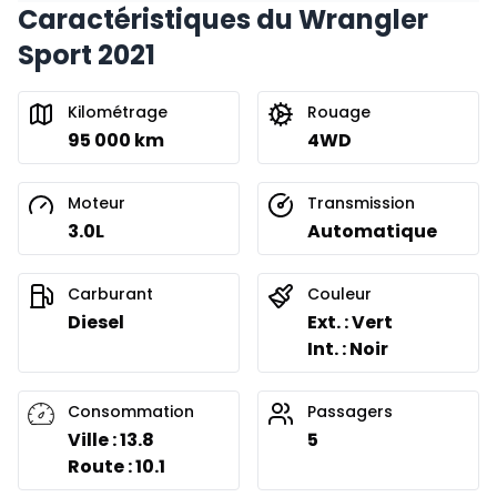
Caractéristiques du Wrangler
Financement sur 24 mois
À partir de :
Sport 2021
Financement sur 24 mois
332
$
/
Sem.
0.00 $ d'acompte • 8.99%
Kilométrage
Rouage
95 000 km
4WD
Moteur
Transmission
3.0L
Automatique
Carburant
Couleur
Diesel
Ext. : Vert
Int. : Noir
Consommation
Passagers
Ville : 13.8
5
Route : 10.1