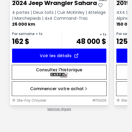
2024 Jeep Wrangler Sahara
2019
4 portes | Deux toits | Cuir McKinley | Attelage
4X4 | T
| Marchepieds | 4x4 Command-Trac
Alpine 
26 000 km
Surveill
150 00
Par semaine
+ tx
Par sem
+ tx
162
$
48 000
$
125
Voir les détails
Consultez l'historique
Commencer votre achat
Ste-Foy Chrysler
#
F0429
Ste-F
Mention légale
1 / 1