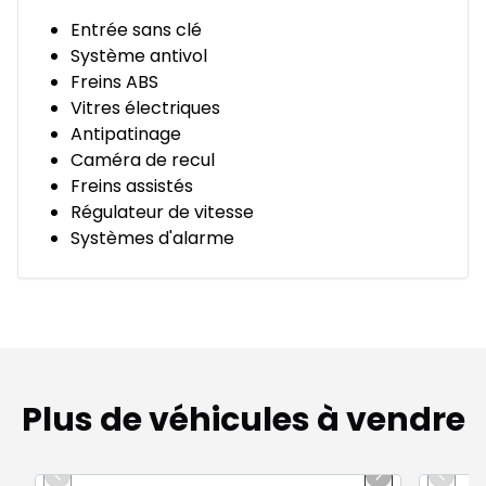
Entrée sans clé
Système antivol
Freins ABS
Vitres électriques
Antipatinage
Caméra de recul
Freins assistés
Régulateur de vitesse
Systèmes d'alarme
Plus de véhicules à vendre
1/12
Très bonne offre
Très b
Previous slide
Next slide
Previo