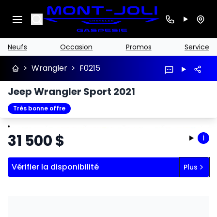
Search
Neufs
Occasion
Promos
Service
>
Wrangler
>
F0215
Jeep Wrangler Sport 2021
Très bonne offre
Arrêter
Précédent
Suivant
31 500
$
i
Vérifier la disponibilité
Plus