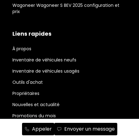
Wagoneer Wagoneer S BEV 2025 configuration et
prix
Liens rapides
À propos
Inventaire de véhicules neufs
Inventaire de véhicules usagés
Outils d'achat
Propriétaires
Nouvelles et actualité
Promotions du mois
Salle de montre Chrysler, Jeep, RAM et Dodge
Appeler
Envoyer un message
Abonnement à l'infolettre