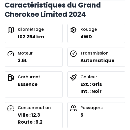
Caractéristiques du Grand
Financement sur 36 mois
À partir de :
Cherokee Limited 2024
Financement sur 36 mois
266
$
/
Sem.
0.00 $ d'acompte • 8.99%
Kilométrage
Rouage
102 254 km
4WD
Financement sur 24 mois
À partir de :
Financement sur 24 mois
382
$
/
Sem.
Moteur
Transmission
0.00 $ d'acompte • 8.99%
3.6L
Automatique
Carburant
Couleur
Essence
Ext. : Gris
Int. : Noir
Consommation
Passagers
Ville : 12.3
5
Route : 9.2