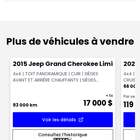
Plus de véhicules à vendre
1/14
Très bonne offre
Très b
2015 Jeep Grand Cherokee Limited
2021
4x4 | TOIT PANORAMIQUE | CUIR | SIÈGES
4x4 | T
AVANT ET ARRIÈRE CHAUFFANTS | SIÈGES
CRUISE 
VENTILÉS | XÉNON HID
ÉLECTR
66 000
+ tx
Par sem
17 000
$
119
$
93 000 km
Voir les détails
Consultez l'historique