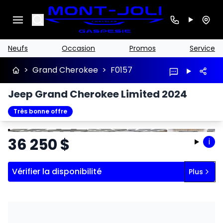
Search
Neufs
Occasion
Promos
Service
>
Grand Cherokee
>
F0157
Jeep Grand Cherokee Limited 2024
Très bonne offre
Arrêter
Précédent
Suivant
36 250
$
i
Vérifier la disponibilité
Plus