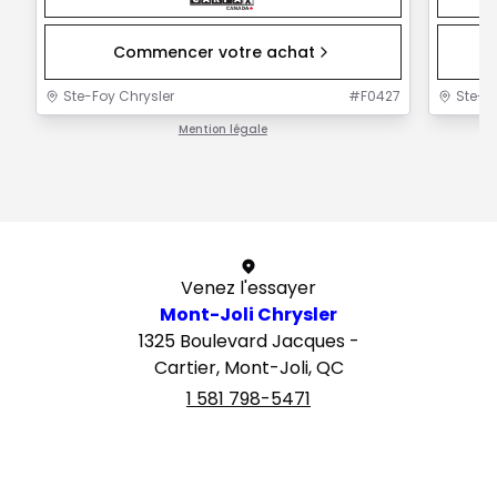
Commencer votre achat
Ste-Foy Chrysler
#
F0427
Ste-F
Mention légale
1 / 1
Venez l'essayer
Mont-Joli Chrysler
1325 Boulevard Jacques -
Cartier, Mont-Joli, QC
1 581 798-5471