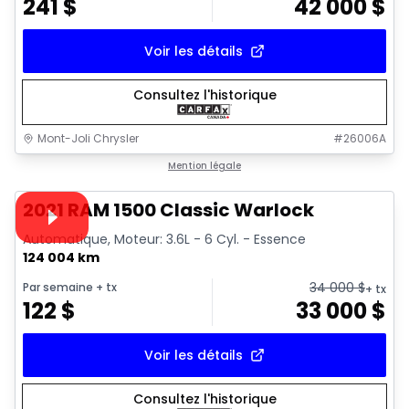
241
$
42 000
$
Voir les détails
Consultez l'historique
Mont-Joli Chrysler
#
26006A
1/14
Très bonne offre
Mention légale
Vidéo disponible
2021 RAM 1500 Classic Warlock
Automatique, Moteur: 3.6L - 6 Cyl. - Essence
124 004 km
34 000
$
Par semaine
+ tx
+ tx
122
$
33 000
$
Voir les détails
Consultez l'historique