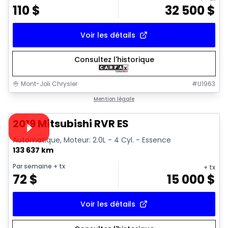
110
$
32 500
$
Voir les détails
Consultez l'historique
Mont-Joli Chrysler
#
U1963
1/15
Très bonne offre
Mention légale
Vidéo disponible
2019 Mitsubishi RVR ES
Automatique, Moteur: 2.0L - 4 Cyl. - Essence
133 637 km
Par semaine
+ tx
+ tx
72
$
15 000
$
Voir les détails