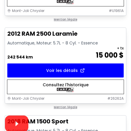
Mont-Joli Chrysler
#
U1961A
Très bonne offre
Mention légale
2012 RAM 2500 Laramie
Automatique, Moteur: 5.7L - 8 Cyl. - Essence
+ tx
15 000
$
242 544 km
Voir les détails
Consultez l'historique
Mont-Joli Chrysler
#
26262A
1/15
Très bonne offre
Mention légale
Vidéo disponible
2018 RAM 1500 Sport
Automatique, Moteur: 5.7L - 8 Cyl. - Essence