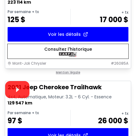
223 114 km
Par semaine
+ tx
+ tx
125
$
17 000
$
Voir les détails
Consultez l'historique
Mont-Joli Chrysler
#
26085A
1/15
Très bonne offre
Mention légale
Vidéo disponible
2021 Jeep Cherokee Trailhawk
4x4, Automatique, Moteur: 3.2L - 6 Cyl. - Essence
129 547 km
Par semaine
+ tx
+ tx
97
$
26 000
$
Voir les détails