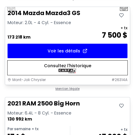
Previous slide
Next 
2014 Mazda Mazda3 GS
Moteur: 2.0L - 4 Cyl. - Essence
+ tx
7 500
$
173 218 km
Voir les détails
Consultez l'historique
Mont-Joli Chrysler
#
26314A
Très bonne offre
Mention légale
2021 RAM 2500 Big Horn
Moteur: 6.4L - 8 Cyl. - Essence
130 992 km
Par semaine
+ tx
+ tx