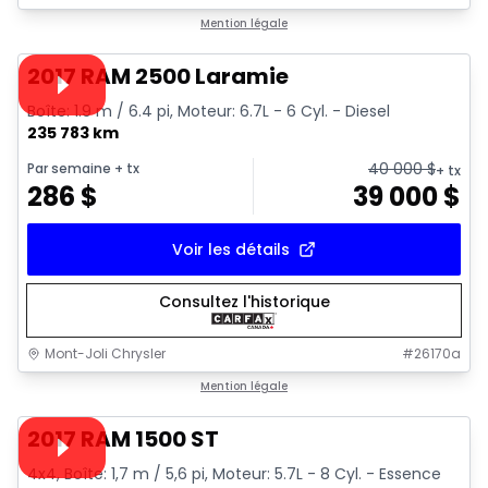
1/15
Très bonne offre
Mention légale
Vidéo disponible
2017 RAM 2500 Laramie
Boîte: 1.9 m / 6.4 pi, Moteur: 6.7L - 6 Cyl. - Diesel
235 783 km
40 000
$
Par semaine
+ tx
+ tx
286
$
39 000
$
Voir les détails
Consultez l'historique
Mont-Joli Chrysler
#
26170a
1/16
Très bonne offre
Mention légale
Vidéo disponible
2017 RAM 1500 ST
4x4, Boîte: 1,7 m / 5,6 pi, Moteur: 5.7L - 8 Cyl. - Essence