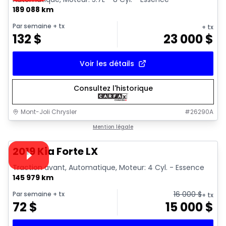
189 088 km
Par semaine
+ tx
+ tx
132
$
23 000
$
Voir les détails
Consultez l'historique
Mont-Joli Chrysler
#
26290A
1/15
Très bonne offre
Mention légale
Vidéo disponible
2019 Kia Forte LX
Traction avant, Automatique, Moteur: 4 Cyl. - Essence
145 979 km
16 000
$
Par semaine
+ tx
+ tx
72
$
15 000
$