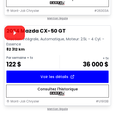
Mont-Joli Chrysler
#
26303A
1/15
Très bonne offre
Mention légale
Vidéo disponible
2024 Mazda CX-50 GT
Traction intégrale, Automatique, Moteur: 2.5L - 4 Cyl. -
Essence
82 312 km
Par semaine
+ tx
+ tx
122
$
36 000
$
Voir les détails
Consultez l'historique
Mont-Joli Chrysler
#
U1913B
1/14
Très bonne offre
Mention légale