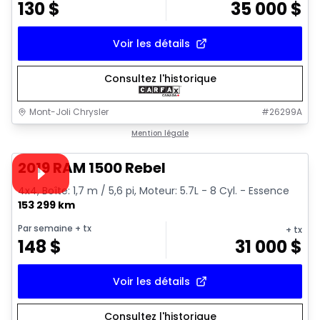
130
$
35 000
$
Voir les détails
Consultez l'historique
Mont-Joli Chrysler
#
26299A
1/15
Très bonne offre
Mention légale
Vidéo disponible
2019 RAM 1500 Rebel
4x4, Boîte: 1,7 m / 5,6 pi, Moteur: 5.7L - 8 Cyl. - Essence
153 299 km
Par semaine
+ tx
+ tx
148
$
31 000
$
Voir les détails
Consultez l'historique