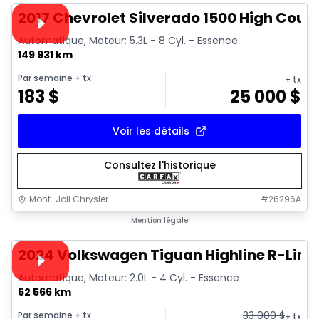
Vidéo disponible
2017 Chevrolet Silverado 1500 High Coun
Automatique, Moteur: 5.3L - 8 Cyl. - Essence
149 931 km
Par semaine
+ tx
+ tx
183
$
25 000
$
Voir les détails
Consultez l'historique
Mont-Joli Chrysler
#
26296A
1/17
Très bonne offre
Mention légale
Vidéo disponible
2024 Volkswagen Tiguan Highline R-Line
Automatique, Moteur: 2.0L - 4 Cyl. - Essence
62 566 km
33 000
$
Par semaine
+ tx
+ tx