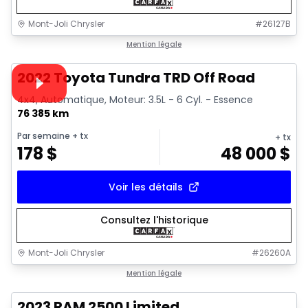
Mont-Joli Chrysler
#
26127B
1/16
Très bonne offre
Mention légale
Vidéo disponible
2022 Toyota Tundra TRD Off Road
4x4, Automatique, Moteur: 3.5L - 6 Cyl. - Essence
76 385 km
Par semaine
+ tx
+ tx
178
$
48 000
$
Voir les détails
Consultez l'historique
Mont-Joli Chrysler
#
26260A
1/15
Très bonne offre
Mention légale
2023 RAM 2500 Limited