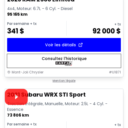
4x4, Moteur: 6.7L - 6 Cyl. - Diesel
95 165 km
Par semaine
+ tx
+ tx
341
$
92 000
$
Voir les détails
Consultez l'historique
Mont-Joli Chrysler
#
U1871
1/16
Très bonne offre
Mention légale
Vidéo disponible
2021 Subaru WRX STI Sport
Traction intégrale, Manuelle, Moteur: 2.5L - 4 Cyl. -
Essence
73 806 km
Par semaine
+ tx
+ tx