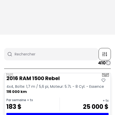
410
1/2
Très bonne offre
Previous slide
Next 
2016 RAM 1500 Rebel
4x4, Boîte: 1,7 m / 5,6 pi, Moteur: 5.7L - 8 Cyl. - Essence
116 000 km
Par semaine
+ tx
+ tx
183
$
25 000
$