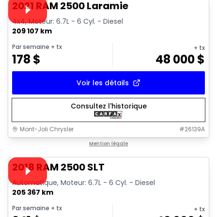
Vidéo disponible
2021 RAM 2500 Laramie
4x4, Moteur: 6.7L - 6 Cyl. - Diesel
209 107 km
Par semaine
+ tx
+ tx
178
$
48 000
$
Voir les détails
Consultez l'historique
Mont-Joli Chrysler
#
26139A
1/18
Très bonne offre
Mention légale
Vidéo disponible
2018 RAM 2500 SLT
Automatique, Moteur: 6.7L - 6 Cyl. - Diesel
205 367 km
Par semaine
+ tx
+ tx