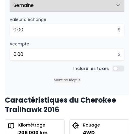
Valeur d'échange
$
Acompte
$
Inclure les taxes
Inclure l
Mention légale
Caractéristiques du Cherokee
Trailhawk 2016
Kilométrage
Rouage
206 000 km
4WD