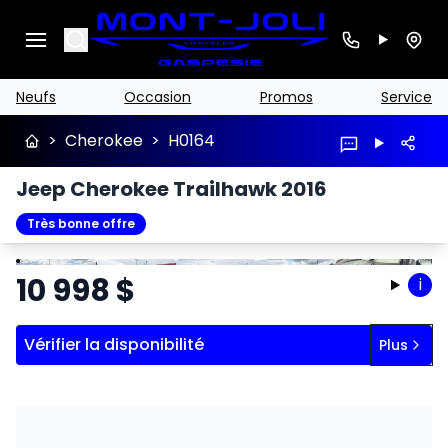
Search
Neufs
Occasion
Promos
Service
>
Cherokee
>
H0164
Jeep Cherokee Trailhawk 2016
Très bonne offre
Arrêter
Précédent
Suivant
10 998
$
i
Vérifier la disponibilité
Plus