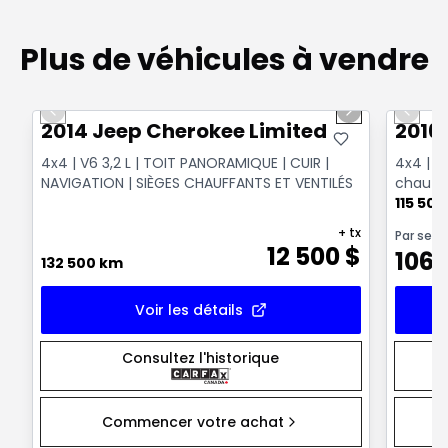
Plus de véhicules à vendre
1/14
Très bonne offre
Très b
Previous slide
Next slide
Previo
2014 Jeep Cherokee Limited
2016
4x4 | V6 3,2 L | TOIT PANORAMIQUE | CUIR |
4x4 | V6
NAVIGATION | SIÈGES CHAUFFANTS ET VENTILÉS
chauff
à dista
115 50
+ tx
Par sem
12 500
$
106
132 500 km
Voir les détails
Consultez l'historique
Commencer votre achat