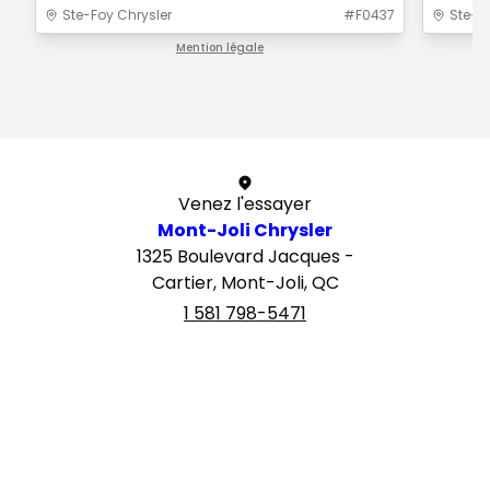
Ste-Foy Chrysler
#
F0437
Ste-F
Mention légale
1 / 1
Venez l'essayer
Mont-Joli Chrysler
1325 Boulevard Jacques -
Cartier, Mont-Joli, QC
1 581 798-5471