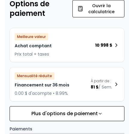
Options de
Ouvrir la
paiement
calculatrice
Meilleure valeur
10 998
$
Achat comptant
Prix total + taxes
Mensualité réduite
À partir de :
Financement sur 36 mois
81
$
/
Sem.
0.00 $ d'acompte • 8.99%
Plus d'options de paiement
Financement sur 24 mois
À partir de :
Financement sur 24 mois
116
$
/
Sem.
Paiements
0.00 $ d'acompte • 8.99%