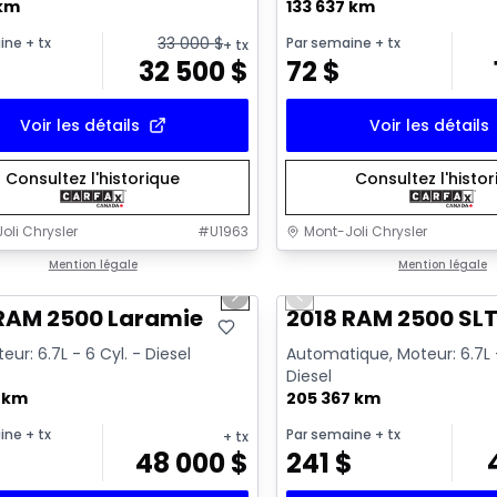
 km
133 637 km
33 000
$
ine
+ tx
Par semaine
+ tx
+ tx
32 500
$
72
$
Voir les détails
Voir les détails
Consultez l'historique
Consultez l'histo
oli Chrysler
#
U1963
Mont-Joli Chrysler
1/15
onne offre
Mention légale
Très bonne offre
Mention légale
us slide
Next slide
Previous slide
sponible
Vidéo disponible
 RAM 2500 Laramie
2018 RAM 2500 SL
eur: 6.7L - 6 Cyl. - Diesel
Automatique, Moteur: 6.7L -
Diesel
7 km
205 367 km
ine
+ tx
Par semaine
+ tx
+ tx
$
48 000
$
241
$