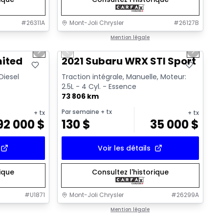
#
26311A
Mont-Joli Chrysler
#
26127B
1/15
1/16
Très bonne offre
Mention légale
Next slide
Previous slide
Next sl
Vidéo disponible
mited
2021 Subaru WRX STI Sport
 Diesel
Traction intégrale, Manuelle, Moteur:
2.5L - 4 Cyl. - Essence
73 806 km
Par semaine
+ tx
+ tx
+ tx
92 000
$
130
$
35 000
$
Voir les détails
rique
Consultez l'historique
#
U1871
Mont-Joli Chrysler
#
26299A
1/15
1/14
Très bonne offre
Mention légale