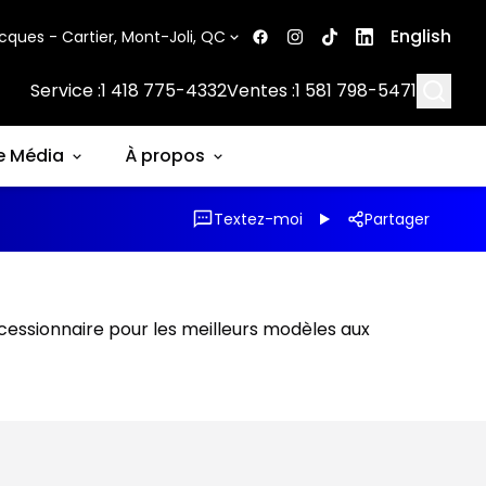
English
cques - Cartier, Mont-Joli, QC
Searc
Service :
1 418 775-4332
Ventes :
1 581 798-5471
e Média
À propos
Textez-moi
Partager
ncessionnaire pour les meilleurs modèles aux