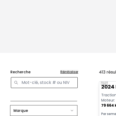
413
résu
Recherche
Réinitialiser
Très b
Previo
2024
Traction
Moteur: 
79 664
Marque
Par sema