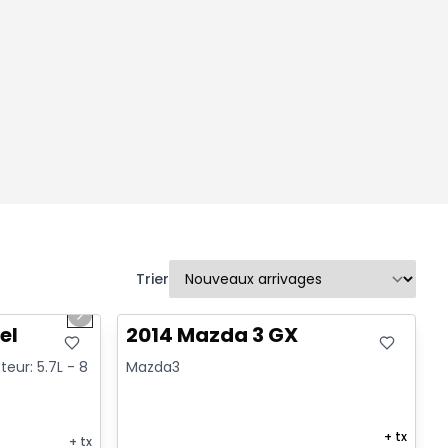
Trier
1/2
Très bonne offre
Next slide
el
2014 Mazda 3 GX
teur: 5.7L - 8
Mazda3
+ tx
+ tx