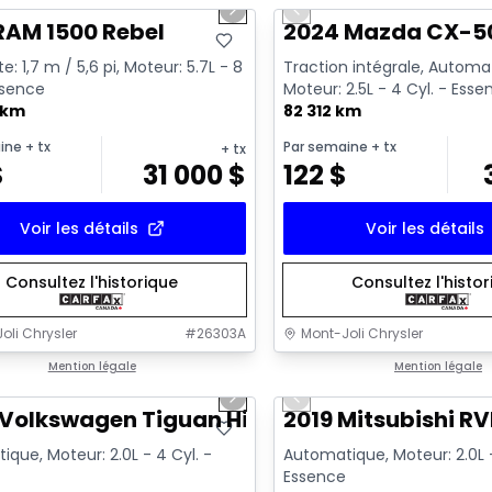
us slide
Next slide
Previous slide
sponible
Vidéo disponible
RAM 1500 Rebel
2024 Mazda CX-5
e: 1,7 m / 5,6 pi, Moteur: 5.7L - 8
Traction intégrale, Automa
ssence
Moteur: 2.5L - 4 Cyl. - Ess
 km
82 312 km
ine
+ tx
Par semaine
+ tx
+ tx
$
31 000
$
122
$
Voir les détails
Voir les détails
Consultez l'historique
Consultez l'histo
oli Chrysler
#
26303A
Mont-Joli Chrysler
1/17
onne offre
Mention légale
Très bonne offre
Mention légale
us slide
Next slide
Previous slide
sponible
Vidéo disponible
Volkswagen Tiguan Highline R-Line
2019 Mitsubishi RV
que, Moteur: 2.0L - 4 Cyl. -
Automatique, Moteur: 2.0L -
Essence