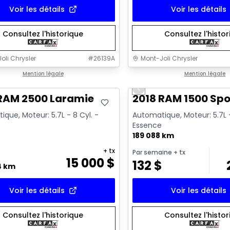
Voir les détails
Voir les détails
Consultez l'historique
Consultez l'histo
oli Chrysler
#
26139A
Mont-Joli Chrysler
onne offre
Mention légale
Très bonne offre
Mention légale
Previous slide
Vidéo disponible
 RAM 2500 Laramie
2018 RAM 1500 Spo
que, Moteur: 5.7L - 8 Cyl. -
Automatique, Moteur: 5.7L -
Essence
189 088 km
+ tx
Par semaine
+ tx
15 000
$
132
$
4 km
Voir les détails
Voir les détails
Consultez l'historique
Consultez l'histo