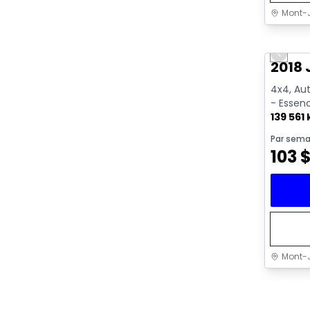
Mont-J
Très b
Previo
2018 
4x4, Aut
- Essen
139 561
Par sema
103
Mont-J