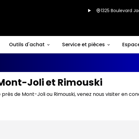
1325 Boulevard Ja
Outils d'achat
Service et pièces
Espac
Mont-Joli et Rimouski
 près de Mont-Joli ou Rimouski, venez nous visiter en co