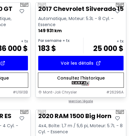
Next slide
Previous slide
Next sl
Vidéo disponible
0 GT
2017 Chevrolet Silverado 1500 
tique,
Automatique, Moteur: 5.3L - 8 Cyl. -
ence
Essence
149 931 km
Par semaine
+ tx
+ tx
+ tx
36 000
$
183
$
25 000
$
Voir les détails
rique
Consultez l'historique
#
U1913B
Mont-Joli Chrysler
#
26296A
1/15
1/4
Très bonne offre
Mention légale
Next slide
Previous slide
Next sl
R ES
2020 RAM 1500 Big Horn
 4 Cyl. -
4x4, Boîte: 1,7 m / 5,6 pi, Moteur: 5.7L - 8
Cyl. - Essence