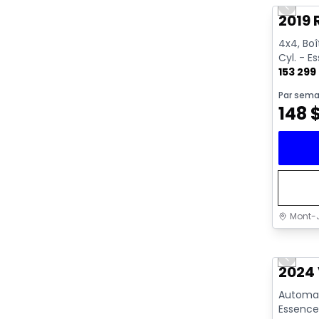
Previo
Vidéo di
2019 
4x4, Boît
Cyl. - E
153 299
Par sema
148
Mont-J
Très b
Previo
Vidéo di
2024 
Automati
Essence