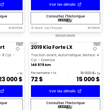
Voir les détails
rique
Consultez l'historique
#
26006A
Mont-Joli Chrysler
#
U1961A
1/15
1/15
Très bonne offre
Mention légale
Next slide
Previous slide
Next sl
Vidéo disponible
rt
2019 Kia Forte LX
 8 Cyl. -
Traction avant, Automatique, Moteur: 4
Cyl. - Essence
145 979 km
16 000
$
Par semaine
+ tx
+ tx
+ tx
23 000
$
72
$
15 000
$
Voir les détails
rique
Consultez l'historique