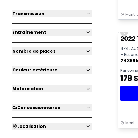
Transmission
Mont-J
Très b
Entraînement
Previo
Vidéo di
2022 
4x4, Aut
Nombre de places
- Essen
76 385
Couleur extérieure
Par sema
178
Motorisation
Concessionnaires
Mont-J
Localisation
Très b