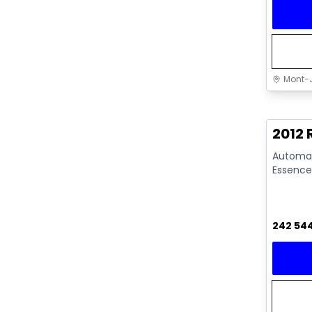
Mont-J
Très b
2012
Automati
Essence
242 54