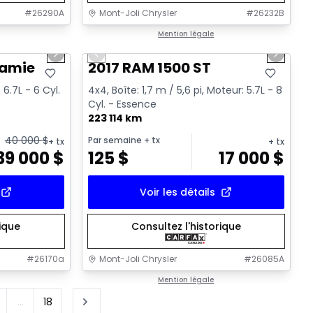
#
26290A
Mont-Joli Chrysler
#
26232B
1/15
1/16
Très bonne offre
Mention légale
Next slide
Previous slide
Next sl
Vidéo disponible
ramie
2017 RAM 1500 ST
 6.7L - 6 Cyl.
4x4, Boîte: 1,7 m / 5,6 pi, Moteur: 5.7L - 8
Cyl. - Essence
223 114 km
40 000
$
Par semaine
+ tx
+ tx
+ tx
39 000
$
125
$
17 000
$
Voir les détails
rique
Consultez l'historique
#
26170a
Mont-Joli Chrysler
#
26085A
Mention légale
...
18