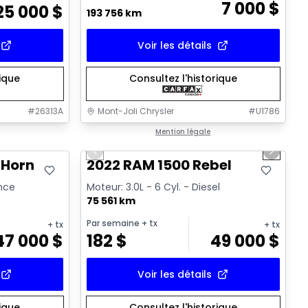
7 000
$
25 000
$
193 756 km
Voir les détails
rique
Consultez l'historique
#
26313A
Mont-Joli Chrysler
#
U1786
1/14
Très bonne offre
Mention légale
Previous slide
Next sl
 Horn
2022 RAM 1500 Rebel
ence
Moteur: 3.0L - 6 Cyl. - Diesel
75 561 km
Par semaine
+ tx
+ tx
+ tx
47 000
$
182
$
49 000
$
Voir les détails
rique
Consultez l'historique