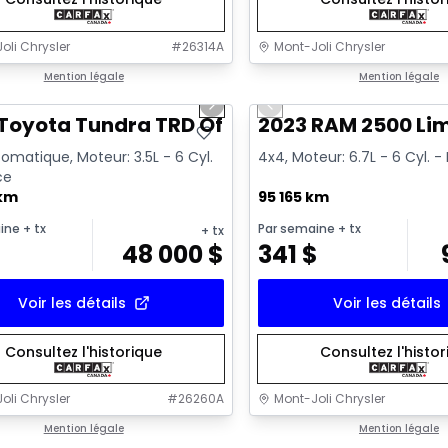
oli Chrysler
#
26314A
Mont-Joli Chrysler
1/16
onne offre
Mention légale
Très bonne offre
Mention légale
us slide
Next slide
Previous slide
sponible
Toyota Tundra TRD Off Road
2023 RAM 2500 Li
omatique, Moteur: 3.5L - 6 Cyl.
4x4, Moteur: 6.7L - 6 Cyl. -
ce
 km
95 165 km
ine
+ tx
Par semaine
+ tx
+ tx
$
48 000
$
341
$
Voir les détails
Voir les détails
Consultez l'historique
Consultez l'histo
oli Chrysler
#
26260A
Mont-Joli Chrysler
1/15
onne offre
Mention légale
Très bonne offre
Mention légale