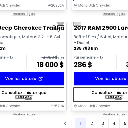
oli Chrysler
#
26262A
Mont-Joli Chrysler
1/2
onne offre
Mention légale
Très bonne offre
Mention légale
us slide
Next slide
Previous slide
Vidéo disponible
Jeep Cherokee Trailhawk
2017 RAM 2500 La
omatique, Moteur: 3.2L - 6 Cyl.
Boîte: 1.9 m / 6.4 pi, Moteur:
ce
- Diesel
 km
235 783 km
19 000
$
ine
+ tx
Par semaine
+ tx
+ tx
$
18 000
$
286
$
Voir les détails
Voir les détails
Consultez l'historique
Consultez l'histo
oli Chrysler
#
25211A
Mont-Joli Chrysler
Mention légale
Mention légale
1
2
3
4
5