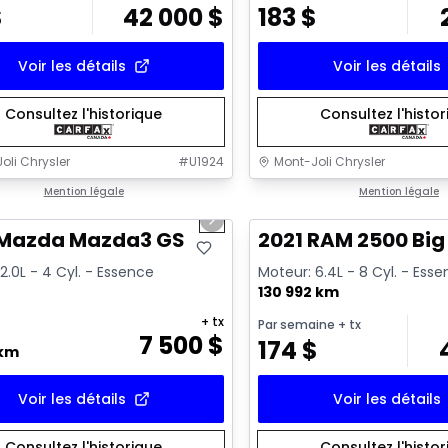
$
42 000
$
183
$
Voir les détails
Voir les détails
Consultez l'historique
Consultez l'histo
oli Chrysler
#
U1924
Mont-Joli Chrysler
1/16
onne offre
Mention légale
Très bonne offre
Mention légale
us slide
Next slide
sponible
Vidéo disponible
 Mazda Mazda3 GS
2021 RAM 2500 Big
2.0L - 4 Cyl. - Essence
Moteur: 6.4L - 8 Cyl. - Ess
130 992 km
+ tx
Par semaine
+ tx
7 500
$
174
$
 km
Voir les détails
Voir les détails
Consultez l'historique
Consultez l'histo