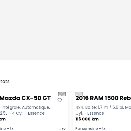
ltats
1/4
onne offre
Très bonne offre
us slide
Next slide
Previous slide
 Mazda CX-50 GT
2016 RAM 1500 Reb
 intégrale, Automatique,
4x4, Boîte: 1,7 m / 5,6 pi, Mo
2.5L - 4 Cyl. - Essence
Cyl. - Essence
 km
116 000 km
ine
+ tx
Par semaine
+ tx
+ tx