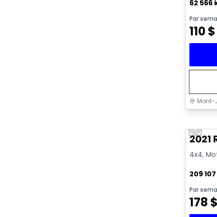
62 566
Par sema
110
$
Mont-J
Très b
Previo
Vidéo di
2021
4x4, Mot
209 10
Par sema
178