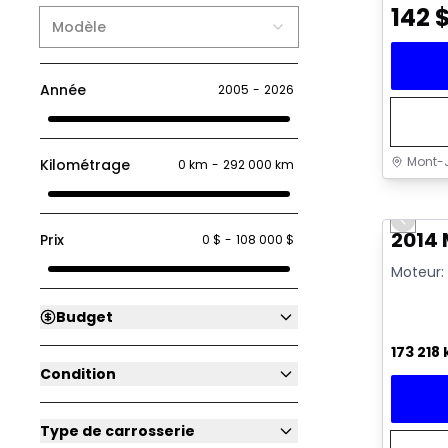
142
Modèle
Année
2005
-
2026
Mont-J
Kilométrage
0 km
-
292 000 km
Très b
Previo
Vidéo di
2014
Prix
0 $
-
108 000 $
Moteur: 
Budget
173 218
Condition
Type de carrosserie