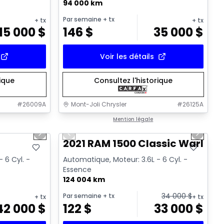
94 000 km
Par semaine
+ tx
+ tx
+ tx
15 000
$
146
$
35 000
$
Voir les détails
rique
Consultez l'historique
#
26009A
Mont-Joli Chrysler
#
26125A
1/18
1/14
Très bonne offre
Mention légale
Next slide
Previous slide
Next sl
Vidéo disponible
T
2021 RAM 1500 Classic Warlock
 6 Cyl. -
Automatique, Moteur: 3.6L - 6 Cyl. -
Essence
124 004 km
34 000
$
Par semaine
+ tx
+ tx
+ tx
42 000
$
122
$
33 000
$