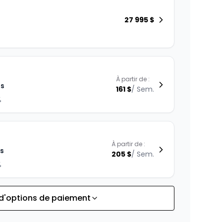
27 995
$
À partir de :
is
161
$
/
Sem.
%
À partir de :
is
205
$
/
Sem.
%
 d'options de paiement
À partir de :
is
295
$
/
Sem.