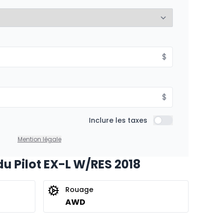
%
$
$
Inclure les taxes
Inclure les taxes
Mention légale
u Pilot EX-L W/RES 2018
Rouage
AWD