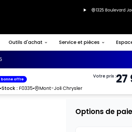
1325 Boulevard Ja
Outils d'achat
Service et pièces
Espac
5
27
Votre prix
:
 bonne offre
•
Stock :
F0335
•
Mont-Joli Chrysler
Options de pai