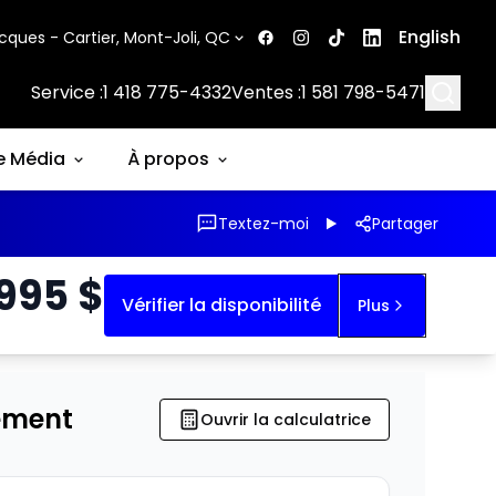
English
cques - Cartier, Mont-Joli, QC
Searc
Service :
1 418 775-4332
Ventes :
1 581 798-5471
e Média
À propos
Textez-moi
Partager
 995
$
Vérifier la disponibilité
Plus
ement
Ouvrir la calculatrice