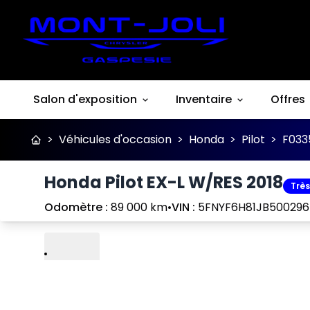
Salon d'exposition
Inventaire
Offres
>
Véhicules d'occasion
>
Honda
>
Pilot
>
F033
Honda Pilot EX-L W/RES 2018
Très
Odomètre :
89 000 km
•
VIN :
5FNYF6H81JB500296
Lire
Précédent
Suivant