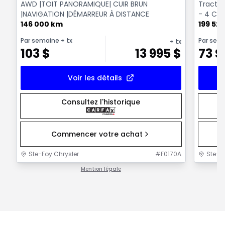
AWD |TOIT PANORAMIQUE| CUIR BRUN
Tractio
|NAVIGATION |DÉMARREUR À DISTANCE
- 4 Cyl
146 000 km
199 52
Par semaine
+ tx
Par sem
+ tx
103
$
13 995
$
73
$
Voir les détails
Consultez l'historique
Commencer votre achat
Ste-Foy Chrysler
#
F0170A
Ste-F
Mention légale
1 / 1