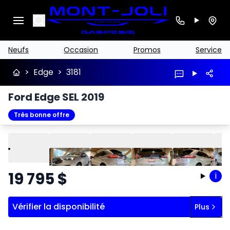
Search
Neufs
Occasion
Promos
Service
>
Edge
>
3181
Ford Edge SEL 2019
Très bonne offre
Lire
Précédent
Suivant
19 795
$
i
Vérifier la disponibilité
Plus