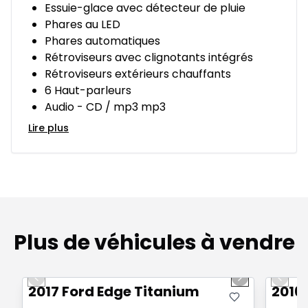
Essuie-glace avec détecteur de pluie
Phares au LED
Phares automatiques
Rétroviseurs avec clignotants intégrés
Rétroviseurs extérieurs chauffants
6 Haut-parleurs
Audio - CD / mp3 mp3
Lire plus
Plus de véhicules à vendre
1/15
Très bonne offre
Très b
Previous slide
Next slide
Previo
2017 Ford Edge Titanium
2016