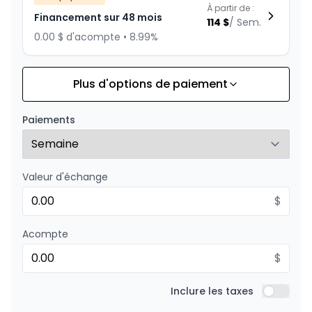
À partir de :
Financement sur 48 mois
114
$
/
Sem.
0.00 $ d'acompte • 8.99%
Plus d'options de paiement
Financement sur 36 mois
À partir de :
Financement sur 36 mois
145
$
/
Sem.
Paiements
0.00 $ d'acompte • 8.99%
Valeur d'échange
Financement sur 24 mois
À partir de :
Financement sur 24 mois
$
209
$
/
Sem.
0.00 $ d'acompte • 8.99%
Acompte
$
Inclure les taxes
Inclure l