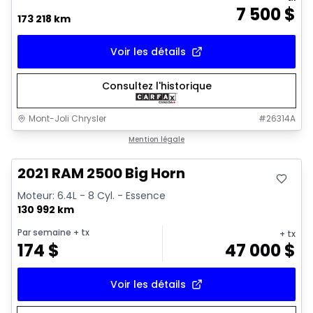
7 500
$
173 218 km
Voir les détails
Consultez l'historique
Mont-Joli Chrysler
#
26314A
Très bonne offre
Mention légale
Vidéo disponible
2021 RAM 2500 Big Horn
Moteur: 6.4L - 8 Cyl. - Essence
130 992 km
Par semaine
+ tx
+ tx
174
$
47 000
$
Voir les détails