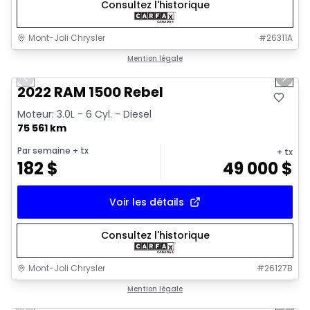
Consultez l'historique
Mont-Joli Chrysler
#
26311A
1/14
Très bonne offre
Mention légale
Previous slide
Next 
2022 RAM 1500 Rebel
Moteur: 3.0L - 6 Cyl. - Diesel
75 561 km
Par semaine
+ tx
+ tx
182
$
49 000
$
Voir les détails
Consultez l'historique
Mont-Joli Chrysler
#
26127B
1/16
Très bonne offre
Mention légale