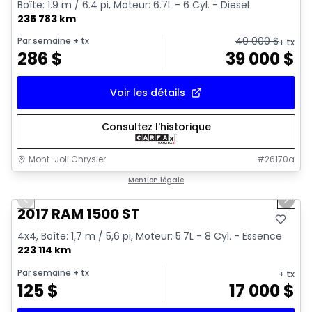
Boîte: 1.9 m / 6.4 pi, Moteur: 6.7L - 6 Cyl. - Diesel
235 783 km
40 000
$
Par semaine
+ tx
+ tx
286
$
39 000
$
Voir les détails
Consultez l'historique
Mont-Joli Chrysler
#
26170a
1/16
Très bonne offre
Mention légale
Previous slide
Next 
Vidéo disponible
2017 RAM 1500 ST
4x4, Boîte: 1,7 m / 5,6 pi, Moteur: 5.7L - 8 Cyl. - Essence
223 114 km
Par semaine
+ tx
+ tx
125
$
17 000
$