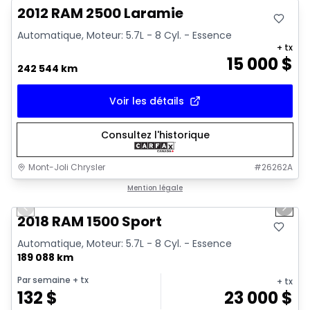
2012 RAM 2500 Laramie
Automatique, Moteur: 5.7L - 8 Cyl. - Essence
+ tx
15 000
$
242 544 km
Voir les détails
Consultez l'historique
Mont-Joli Chrysler
#
26262A
1/15
Très bonne offre
Mention légale
Previous slide
Next 
Vidéo disponible
2018 RAM 1500 Sport
Automatique, Moteur: 5.7L - 8 Cyl. - Essence
189 088 km
Par semaine
+ tx
+ tx
132
$
23 000
$