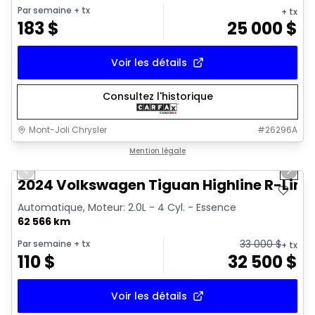
Par semaine
+ tx
+ tx
183
$
25 000
$
Voir les détails
Consultez l'historique
Mont-Joli Chrysler
#
26296A
1/17
Très bonne offre
Mention légale
Previous slide
Next 
Vidéo disponible
2024 Volkswagen Tiguan Highline R-Line
Automatique, Moteur: 2.0L - 4 Cyl. - Essence
62 566 km
33 000
$
Par semaine
+ tx
+ tx
110
$
32 500
$
Voir les détails