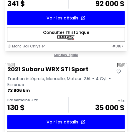
341
$
92 000
$
Voir les détails
Consultez l'historique
Mont-Joli Chrysler
#
U1871
1/16
Très bonne offre
Mention légale
Previous slide
Next 
Vidéo disponible
2021 Subaru WRX STI Sport
Traction intégrale, Manuelle, Moteur: 2.5L - 4 Cyl. -
Essence
73 806 km
Par semaine
+ tx
+ tx
130
$
35 000
$
Voir les détails