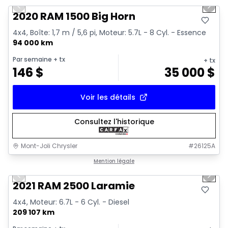
Previous slide
Next 
2020 RAM 1500 Big Horn
4x4, Boîte: 1,7 m / 5,6 pi, Moteur: 5.7L - 8 Cyl. - Essence
94 000 km
Par semaine
+ tx
+ tx
146
$
35 000
$
Voir les détails
Consultez l'historique
Mont-Joli Chrysler
#
26125A
1/15
Très bonne offre
Mention légale
Previous slide
Next 
Vidéo disponible
2021 RAM 2500 Laramie
4x4, Moteur: 6.7L - 6 Cyl. - Diesel
209 107 km