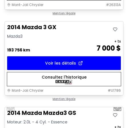
Mont-Joli Chrysler
#
26313A
Très bonne offre
Mention légale
2014 Mazda 3 GX
Mazda3
+ tx
7 000
$
193 756 km
Voir les détails
Consultez l'historique
Mont-Joli Chrysler
#
U1786
1/16
Très bonne offre
Mention légale
Previous slide
Next 
Vidéo disponible
2014 Mazda Mazda3 GS
Moteur: 2.0L - 4 Cyl. - Essence
+ tx