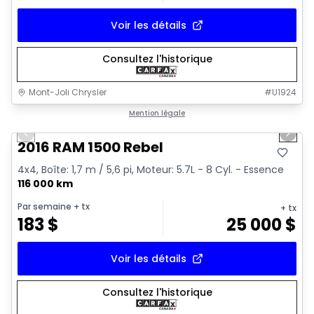
Voir les détails
Consultez l'historique
Mont-Joli Chrysler
#
U1924
1/2
Très bonne offre
Mention légale
Previous slide
Next 
2016 RAM 1500 Rebel
4x4, Boîte: 1,7 m / 5,6 pi, Moteur: 5.7L - 8 Cyl. - Essence
116 000 km
Par semaine
+ tx
+ tx
183
$
25 000
$
Voir les détails
Consultez l'historique