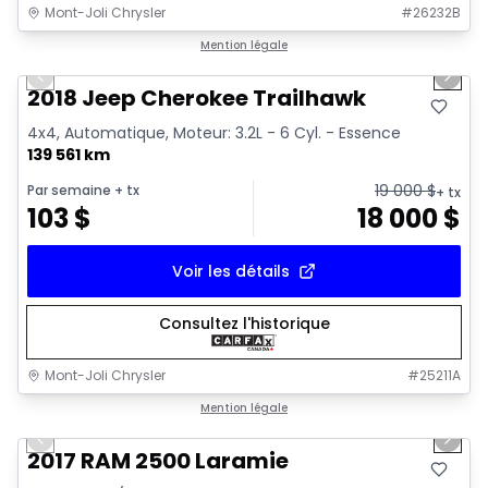
Mont-Joli Chrysler
#
26232B
1/2
Très bonne offre
Mention légale
Previous slide
Next 
2018 Jeep Cherokee Trailhawk
4x4, Automatique, Moteur: 3.2L - 6 Cyl. - Essence
139 561 km
19 000
$
Par semaine
+ tx
+ tx
103
$
18 000
$
Voir les détails
Consultez l'historique
Mont-Joli Chrysler
#
25211A
1/15
Très bonne offre
Mention légale
Previous slide
Next 
Vidéo disponible
2017 RAM 2500 Laramie