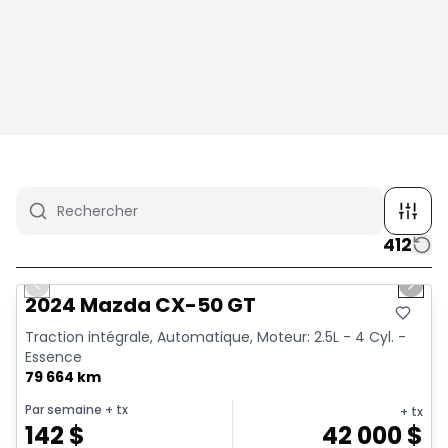
412
1/4
Très bonne offre
Previous slide
Next 
2024 Mazda CX-50 GT
Traction intégrale, Automatique, Moteur: 2.5L - 4 Cyl. -
Essence
79 664 km
Par semaine
+ tx
+ tx
142
$
42 000
$