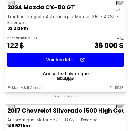
Previous slide
Next 
Vidéo disponible
2024 Mazda CX-50 GT
Traction intégrale, Automatique, Moteur: 2.5L - 4 Cyl. -
Essence
82 312 km
Par semaine
+ tx
+ tx
122
$
36 000
$
Voir les détails
Consultez l'historique
Mont-Joli Chrysler
#
U1913B
1/14
Très bonne offre
Mention légale
Previous slide
Next 
Vidéo disponible
2017 Chevrolet Silverado 1500 High Coun
Automatique, Moteur: 5.3L - 8 Cyl. - Essence
149 931 km