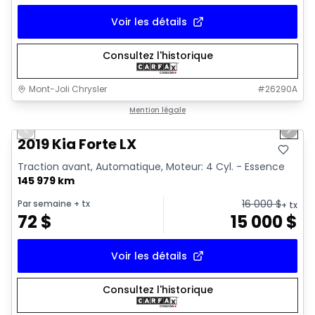
Voir les détails
Consultez l'historique
Mont-Joli Chrysler
#
26290A
1/15
Très bonne offre
Mention légale
Previous slide
Next 
Vidéo disponible
2019 Kia Forte LX
Traction avant, Automatique, Moteur: 4 Cyl. - Essence
145 979 km
16 000
$
Par semaine
+ tx
+ tx
72
$
15 000
$
Voir les détails
Consultez l'historique