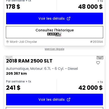
Par semaine
+ tx
+ tx
178
$
48 000
$
Voir les détails
Consultez l'historique
Mont-Joli Chrysler
#
26139A
1/18
Très bonne offre
Mention légale
Previous slide
Next 
Vidéo disponible
2018 RAM 2500 SLT
Automatique, Moteur: 6.7L - 6 Cyl. - Diesel
205 367 km
Par semaine
+ tx
+ tx
241
$
42 000
$
Voir les détails