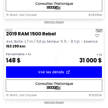
Consultez l'historique
Mont-Joli Chrysler
#
26299A
1/15
Très bonne offre
Mention légale
Previous slide
Next 
Vidéo disponible
2019 RAM 1500 Rebel
4x4, Boîte: 1,7 m / 5,6 pi, Moteur: 5.7L - 8 Cyl. - Essence
153 299 km
Par semaine
+ tx
+ tx
148
$
31 000
$
Voir les détails
Consultez l'historique
Mont-Joli Chrysler
#
26303A
1/15
Très bonne offre
Mention légale