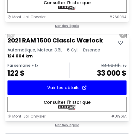
Consultez l'historique
Mont-Joli Chrysler
#
26006A
1/14
Très bonne offre
Mention légale
Previous slide
Next 
Vidéo disponible
2021 RAM 1500 Classic Warlock
Automatique, Moteur: 3.6L - 6 Cyl. - Essence
124 004 km
34 000
$
Par semaine
+ tx
+ tx
122
$
33 000
$
Voir les détails
Consultez l'historique
Mont-Joli Chrysler
#
U1961A
Très bonne offre
Mention légale