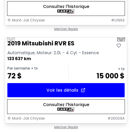
Consultez l'historique
Mont-Joli Chrysler
#
U1963
1/15
Très bonne offre
Mention légale
Previous slide
Next 
Vidéo disponible
2019 Mitsubishi RVR ES
Automatique, Moteur: 2.0L - 4 Cyl. - Essence
133 637 km
Par semaine
+ tx
+ tx
72
$
15 000
$
Voir les détails
Consultez l'historique
Mont-Joli Chrysler
#
26009A
1/4
Très bonne offre
Mention légale