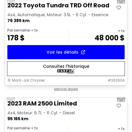
Previous slide
Next 
Vidéo disponible
2022 Toyota Tundra TRD Off Road
4x4, Automatique, Moteur: 3.5L - 6 Cyl. - Essence
76 385 km
Par semaine
+ tx
+ tx
178
$
48 000
$
Voir les détails
Consultez l'historique
Mont-Joli Chrysler
#
26260A
1/15
Très bonne offre
Mention légale
Previous slide
Next 
2023 RAM 2500 Limited
4x4, Moteur: 6.7L - 6 Cyl. - Diesel
95 165 km
Par semaine
+ tx
+ tx