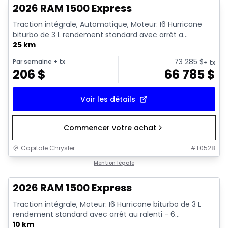
2026 RAM 1500 Express
Traction intégrale, Automatique, Moteur: I6 Hurricane
biturbo de 3 L rendement standard avec arrêt a...
25 km
73 285
$
Par semaine
+ tx
+ tx
206
$
66 785
$
Voir les détails
Commencer votre achat
Capitale Chrysler
#
T0528
1/7
En stock
Mention légale
2026 RAM 1500 Express
Traction intégrale, Moteur: I6 Hurricane biturbo de 3 L
rendement standard avec arrêt au ralenti - 6...
10 km