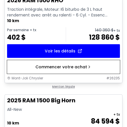
2026 RAM 1500 RHO
Traction intégrale, Moteur: I6 biturbo de 3 L haut
rendement avec arrêt au ralenti - 6 Cyl. - Essenc...
10 km
140 360
$
Par semaine
+ tx
+ tx
402
$
128 860
$
Voir les détails
Commencer votre achat
Mont-Joli Chrysler
#
26235
En stock
Mention légale
2025 RAM 1500 Big Horn
All-New
+ tx
84 594
$
10 km