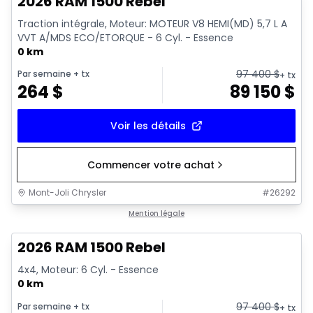
2026 RAM 1500 Rebel
Traction intégrale, Moteur: MOTEUR V8 HEMI(MD) 5,7 L A
VVT A/MDS ECO/ETORQUE - 6 Cyl. - Essence
0 km
97 400
$
Par semaine
+ tx
+ tx
264
$
89 150
$
Voir les détails
Commencer votre achat
Mont-Joli Chrysler
#
26292
En stock
Mention légale
2026 RAM 1500 Rebel
4x4, Moteur: 6 Cyl. - Essence
0 km
97 400
$
Par semaine
+ tx
+ tx