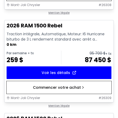
Mont-Joli Chrysler
#
26308
En stock
Mention légale
2026 RAM 1500 Rebel
Traction intégrale, Automatique, Moteur: I6 Hurricane
biturbo de 3 L rendement standard avec arrêt a...
0 km
95 700
$
Par semaine
+ tx
+ tx
259
$
87 450
$
Voir les détails
Commencer votre achat
Mont-Joli Chrysler
#
26309
En stock
Mention légale