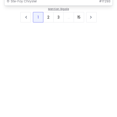
Ste-Foy Chrysler
#
1T293
Mention légale
1
2
3
...
15