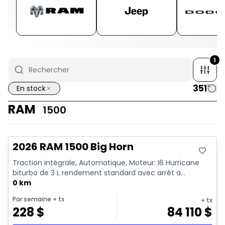
1
351
En stock
RAM
1500
En stock
2026 RAM 1500 Big Horn
Traction intégrale, Automatique, Moteur: I6 Hurricane
biturbo de 3 L rendement standard avec arrêt a...
0 km
Par semaine
+ tx
+ tx
228
$
84 110
$