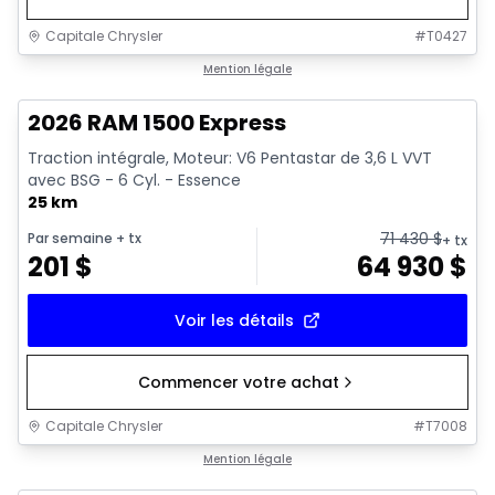
Capitale Chrysler
#
T0427
En stock
Mention légale
2026 RAM 1500 Express
Traction intégrale, Moteur: V6 Pentastar de 3,6 L VVT
avec BSG - 6 Cyl. - Essence
25 km
71 430
$
Par semaine
+ tx
+ tx
201
$
64 930
$
Voir les détails
Commencer votre achat
Capitale Chrysler
#
T7008
En stock
Mention légale