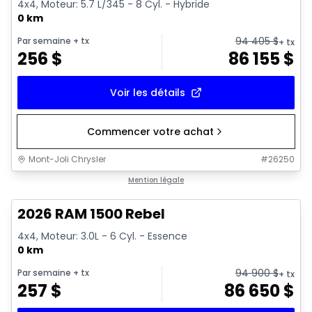
4x4, Moteur: 5.7 L/345 - 8 Cyl. - Hybride
0 km
94 405
$
Par semaine
+ tx
+ tx
256
$
86 155
$
Voir les détails
Commencer votre achat
Mont-Joli Chrysler
#
26250
En stock
Mention légale
2026 RAM 1500 Rebel
4x4, Moteur: 3.0L - 6 Cyl. - Essence
0 km
94 900
$
Par semaine
+ tx
+ tx
257
$
86 650
$