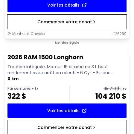
Voir les détails
Commencer votre achat
Mont-Joli Chrysler
#
26269
En stock
Mention légale
2026 RAM 1500 Longhorn
Traction intégrale, Moteur: I6 biturbo de 3 L haut
rendement avec arrêt au ralenti - 6 Cyl. - Essenc...
0 km
115 710
$
Par semaine
+ tx
+ tx
322
$
104 210
$
Voir les détails
Commencer votre achat