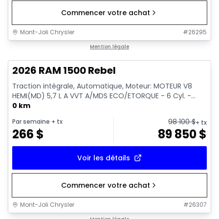
Commencer votre achat
Mont-Joli Chrysler
#
26295
En stock
Mention légale
2026 RAM 1500 Rebel
Traction intégrale, Automatique, Moteur: MOTEUR V8
HEMI(MD) 5,7 L A VVT A/MDS ECO/ETORQUE - 6 Cyl. -...
0 km
98 100
$
Par semaine
+ tx
+ tx
266
$
89 850
$
Voir les détails
Commencer votre achat
Mont-Joli Chrysler
#
26307