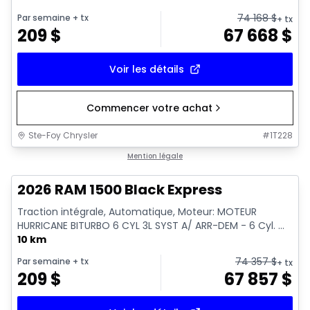
74 168
$
Par semaine
+ tx
+ tx
209
$
67 668
$
Voir les détails
Commencer votre achat
Ste-Foy Chrysler
#
1T228
En stock
Mention légale
2026 RAM 1500 Black Express
Traction intégrale, Automatique, Moteur: MOTEUR
HURRICANE BITURBO 6 CYL 3L SYST A/ ARR-DEM - 6 Cyl. ...
10 km
74 357
$
Par semaine
+ tx
+ tx
209
$
67 857
$