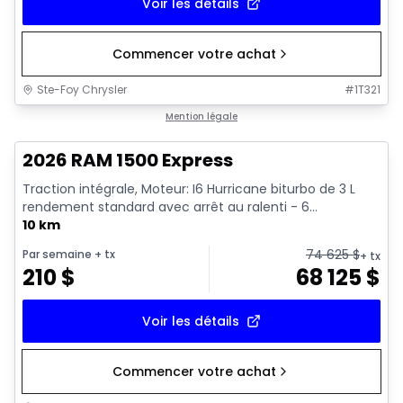
Voir les détails
Commencer votre achat
Ste-Foy Chrysler
#
1T321
1/17
En stock
Mention légale
2026 RAM 1500 Express
Traction intégrale, Moteur: I6 Hurricane biturbo de 3 L
rendement standard avec arrêt au ralenti - 6...
10 km
74 625
$
Par semaine
+ tx
+ tx
210
$
68 125
$
Voir les détails
Commencer votre achat