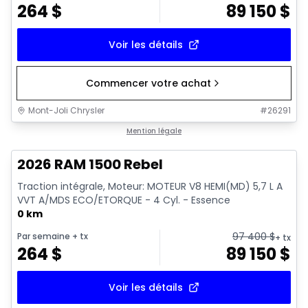
264
$
89 150
$
Voir les détails
Commencer votre achat
Mont-Joli Chrysler
#
26291
En stock
Mention légale
2026 RAM 1500 Rebel
Traction intégrale, Moteur: MOTEUR V8 HEMI(MD) 5,7 L A
VVT A/MDS ECO/ETORQUE - 4 Cyl. - Essence
0 km
97 400
$
Par semaine
+ tx
+ tx
264
$
89 150
$
Voir les détails