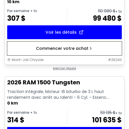
10 km
110 980
$
Par semaine
+ tx
+ tx
307
$
99 480
$
Voir les détails
Commencer votre achat
Mont-Joli Chrysler
#
26243
En stock
Mention légale
2026 RAM 1500 Tungsten
Traction intégrale, Moteur: I6 biturbo de 3 L haut
rendement avec arrêt au ralenti - 6 Cyl. - Essenc...
0 km
113 135
$
Par semaine
+ tx
+ tx
314
$
101 635
$