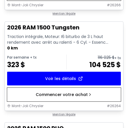
Mont-Joli Chrysler
#
26266
En stock
Mention légale
2026 RAM 1500 Tungsten
Traction intégrale, Moteur: I6 biturbo de 3 L haut
rendement avec arrêt au ralenti - 6 Cyl. - Essenc...
0 km
116 025
$
Par semaine
+ tx
+ tx
323
$
104 525
$
Voir les détails
Commencer votre achat
Mont-Joli Chrysler
#
26264
En stock
Mention légale