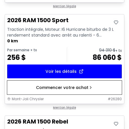
En stock
Mention légale
2026 RAM 1500 Sport
Traction intégrale, Moteur: I6 Hurricane biturbo de 3 L
rendement standard avec arrêt au ralenti - 6...
0 km
94 310
$
Par semaine
+ tx
+ tx
256
$
86 060
$
Voir les détails
Commencer votre achat
Mont-Joli Chrysler
#
26280
En stock
Mention légale
2026 RAM 1500 Rebel