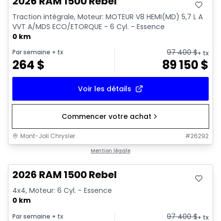
2026 RAM 1500 Rebel
Traction intégrale, Moteur: MOTEUR V8 HEMI(MD) 5,7 L A
VVT A/MDS ECO/ETORQUE - 6 Cyl. - Essence
0 km
97 400
$
Par semaine
+ tx
+ tx
264
$
89 150
$
Voir les détails
Commencer votre achat
Mont-Joli Chrysler
#
26292
En stock
Mention légale
2026 RAM 1500 Rebel
4x4, Moteur: 6 Cyl. - Essence
0 km
97 400
$
Par semaine
+ tx
+ tx