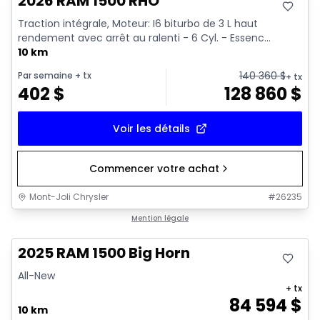
2026 RAM 1500 RHO
Traction intégrale, Moteur: I6 biturbo de 3 L haut
rendement avec arrêt au ralenti - 6 Cyl. - Essenc...
10 km
140 360
$
Par semaine
+ tx
+ tx
402
$
128 860
$
Voir les détails
Commencer votre achat
Mont-Joli Chrysler
#
26235
En stock
Mention légale
2025 RAM 1500 Big Horn
All-New
+ tx
84 594
$
10 km