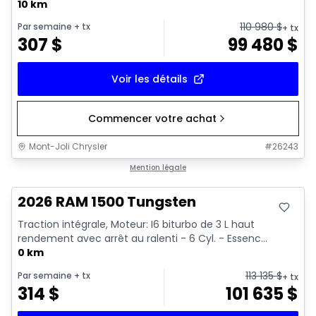
10 km
110 980
$
Par semaine
+ tx
+ tx
307
$
99 480
$
Voir les détails
Commencer votre achat
Mont-Joli Chrysler
#
26243
En stock
Mention légale
2026 RAM 1500 Tungsten
Traction intégrale, Moteur: I6 biturbo de 3 L haut
rendement avec arrêt au ralenti - 6 Cyl. - Essenc...
0 km
113 135
$
Par semaine
+ tx
+ tx
314
$
101 635
$