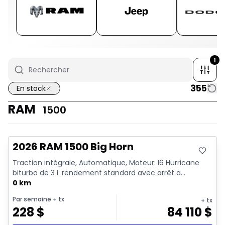
1
355
En stock
RAM
1500
En stock
2026 RAM 1500 Big Horn
Traction intégrale, Automatique, Moteur: I6 Hurricane
biturbo de 3 L rendement standard avec arrêt a...
0 km
Par semaine
+ tx
+ tx
228
$
84 110
$