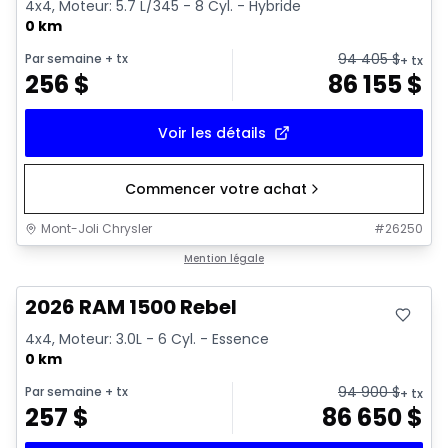
4x4, Moteur: 5.7 L/345 - 8 Cyl. - Hybride
0 km
94 405
$
Par semaine
+ tx
+ tx
256
$
86 155
$
Voir les détails
Commencer votre achat
Mont-Joli Chrysler
#
26250
En stock
Mention légale
2026 RAM 1500 Rebel
4x4, Moteur: 3.0L - 6 Cyl. - Essence
0 km
94 900
$
Par semaine
+ tx
+ tx
257
$
86 650
$