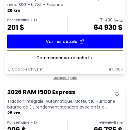
avec BSG - 6 Cyl. - Essence
25 km
71 430
$
Par semaine
+ tx
+ tx
201
$
64 930
$
Voir les détails
Commencer votre achat
Capitale Chrysler
#
T7008
En stock
Mention légale
2026 RAM 1500 Express
Traction intégrale, Automatique, Moteur: I6 Hurricane
biturbo de 3 L rendement standard avec arrêt a...
25 km
73 285
$
Par semaine
+ tx
+ tx
206
$
66 785
$