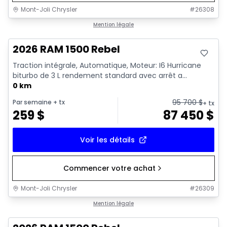
Mont-Joli Chrysler
#
26308
En stock
Mention légale
2026 RAM 1500 Rebel
Traction intégrale, Automatique, Moteur: I6 Hurricane
biturbo de 3 L rendement standard avec arrêt a...
0 km
95 700
$
Par semaine
+ tx
+ tx
259
$
87 450
$
Voir les détails
Commencer votre achat
Mont-Joli Chrysler
#
26309
En stock
Mention légale