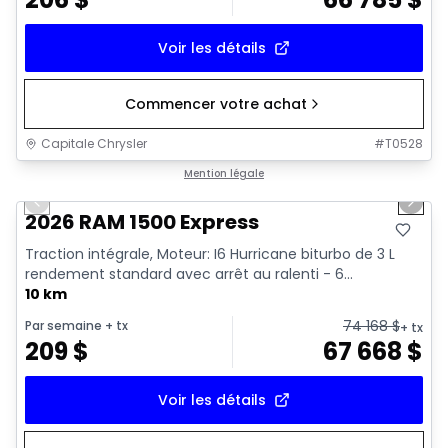
Voir les détails
Commencer votre achat
Capitale Chrysler
#
T0528
1/7
En stock
Mention légale
Previous slide
Next 
2026 RAM 1500 Express
Traction intégrale, Moteur: I6 Hurricane biturbo de 3 L
rendement standard avec arrêt au ralenti - 6...
10 km
74 168
$
Par semaine
+ tx
+ tx
209
$
67 668
$
Voir les détails