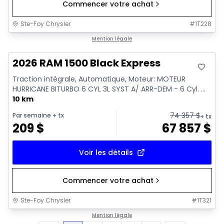
Commencer votre achat
Ste-Foy Chrysler
#
1T228
En stock
Mention légale
2026 RAM 1500 Black Express
Traction intégrale, Automatique, Moteur: MOTEUR
HURRICANE BITURBO 6 CYL 3L SYST A/ ARR-DEM - 6 Cyl. ...
10 km
74 357
$
Par semaine
+ tx
+ tx
209
$
67 857
$
Voir les détails
Commencer votre achat
Ste-Foy Chrysler
#
1T321
Mention légale