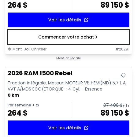
264
$
89 150
$
Voir les détails
Commencer votre achat
Mont-Joli Chrysler
#
26291
En stock
Mention légale
2026 RAM 1500 Rebel
Traction intégrale, Moteur: MOTEUR V8 HEMI(MD) 5,7 L A
VVT A/MDS ECO/ETORQUE - 4 Cyl. - Essence
0 km
97 400
$
Par semaine
+ tx
+ tx
264
$
89 150
$
Voir les détails