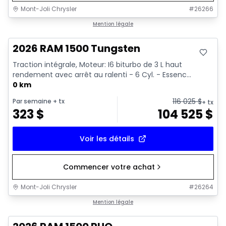
Mont-Joli Chrysler
#
26266
En stock
Mention légale
2026 RAM 1500 Tungsten
Traction intégrale, Moteur: I6 biturbo de 3 L haut
rendement avec arrêt au ralenti - 6 Cyl. - Essenc...
0 km
116 025
$
Par semaine
+ tx
+ tx
323
$
104 525
$
Voir les détails
Commencer votre achat
Mont-Joli Chrysler
#
26264
En stock
Mention légale